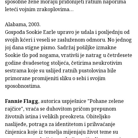
sposobne žene moraju pridonijeti ratnim naporima
leteći vojnim zrakoplovima…
Alabama, 2003.
Gospođa Sookie Earle upravo je udala i posljednju od
svojih kćeri i veseli se zasluženom odmoru. No jednog
joj dana stigne pismo. Sadržaj pošiljke izmakne
Sookie tlo pod nogama, vrativši je natrag u četrdesete
godine dvadesetog stoljeća, četirima neukrotivim
sestrama koje su uslijed ratnih pustolovina bile
primorane promijeniti sliku o sebi i svojim
sposobnostima.
Fannie Flagg
, autorica uspješnice "Pohane zelene
rajčice", vraća se duhovitom pričom prepunom
životnih istina i velikih preokreta. Obiteljsko
naslijeđe, potraga za identitetom i prihvaćanje
činjenica koje iz temelja mijenjaju život teme su