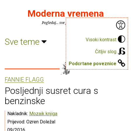
Moderna vremena
Pogledaj... sve je puno knjiga.
Sve teme
Visoki kontrast
Čitljiv slog
Podcrtane poveznice
FANNIE FLAGG
Posljednji susret cura s
benzinske
Nakladnik:
Mozaik knjiga
Prijevod: Ozren Doležal
09/2016.