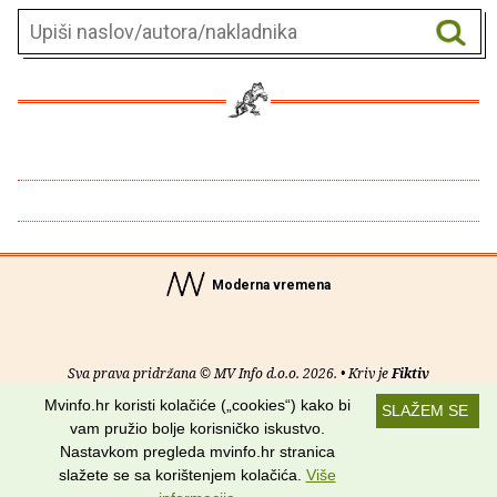
Moderna vremena
Sva prava pridržana © MV Info d.o.o. 2026. • Kriv je
Fiktiv
Mvinfo.hr koristi kolačiće („cookies“) kako bi
SLAŽEM SE
O nama
•
Pomoć
•
Uvjeti korištenja
•
RSS kanali
vam pružio bolje korisničko iskustvo.
Nastavkom pregleda mvinfo.hr stranica
Potraži nas na:
slažete se sa korištenjem kolačića.
Više