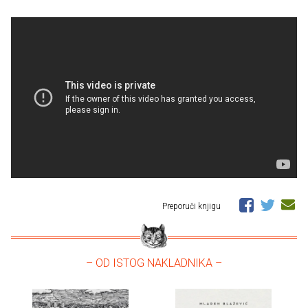
Preporuči knjigu
– OD ISTOG NAKLADNIKA –