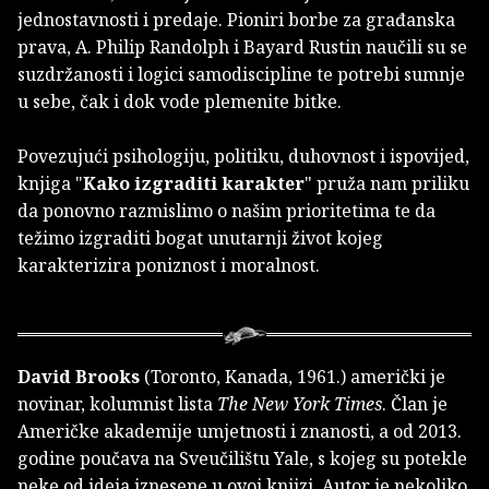
jednostavnosti i predaje. Pioniri borbe za građanska
prava, A. Philip Randolph i Bayard Rustin naučili su se
suzdržanosti i logici samodiscipline te potrebi sumnje
u sebe, čak i dok vode plemenite bitke.
Povezujući psihologiju, politiku, duhovnost i ispovijed,
knjiga "
Kako izgraditi karakter
" pruža nam priliku
da ponovno razmislimo o našim prioritetima te da
težimo izgraditi bogat unutarnji život kojeg
karakterizira poniznost i moralnost.
David Brooks
(Toronto, Kanada, 1961.) američki je
novinar, kolumnist lista
The New York Times
. Član je
Američke akademije umjetnosti i znanosti, a od 2013.
godine poučava na Sveučilištu Yale, s kojeg su potekle
neke od ideja iznesene u ovoj knjizi. Autor je nekoliko