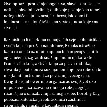
životopisa“ – postizanje bogatstva, slave i statusa – te
naših „pohvalnih vrlina“; onih koje postoje kao temelj
našega bića − ljubaznost, hrabrost, iskrenost ili
lojalnost − usredotočivši se na vrste odnosa koje smo
stvorili.
Razmislimo li o nekima od najvećih svjetskih mislilaca
i vođa koji su pružali nadahnuće, Brooks istražuje
kako su oni, kroz unutarnju borbu i osjećaj vlastitih
ograničenja, izgradili snažniji unutarnji karakter.
Frances Perkins, aktivistkinja za prava radnika,
shvatila je potrebu za suzbijanjem dijelova sebe da bi
mogla biti instrument za postizanje većeg cilja.
Dwight Eisenhower nije organizirao svoj život oko
impulzivnog izražavanja samoga sebe, nego je
razmišljao o obuzdavanju samoga sebe. Dorothy Day,
pobožna katolička preobraćenica i zaštitnica
siromašnih, naučila je kao mlada rječnik