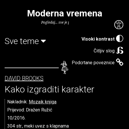
Moderna vremena
Pogledaj... sve je puno knjiga.
Sve teme
Visoki kontrast
Čitljiv slog
Podcrtane poveznice
DAVID BROOKS
Kako izgraditi karakter
Nakladnik:
Mozaik knjiga
Prijevod: Dražen Ružić
10/2016.
304 str., meki uvez s klapnama