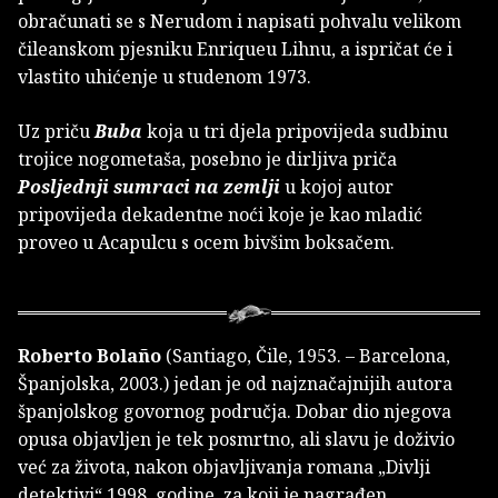
obračunati se s Nerudom i napisati pohvalu velikom
čileanskom pjesniku Enriqueu Lihnu, a ispričat će i
vlastito uhićenje u studenom 1973.
Uz priču
Buba
koja u tri djela pripovijeda sudbinu
trojice nogometaša, posebno je dirljiva priča
Posljednji sumraci na zemlji
u kojoj autor
pripovijeda dekadentne noći koje je kao mladić
proveo u Acapulcu s ocem bivšim boksačem.
Roberto Bolaño
(Santiago, Čile, 1953. – Barcelona,
Španjolska, 2003.) jedan je od najznačajnijih autora
španjolskog govornog područja. Dobar dio njegova
opusa objavljen je tek posmrtno, ali slavu je doživio
već za života, nakon objavljivanja romana „Divlji
detektivi“ 1998. godine, za koji je nagrađen