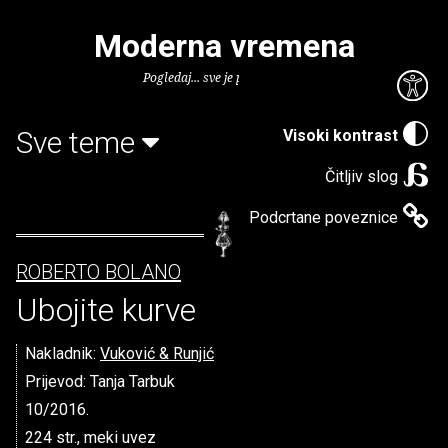
Moderna vremena
Pogledaj... sve je puno knjiga.
Sve teme
Visoki kontrast
Čitljiv slog
Podcrtane poveznice
ROBERTO BOLANO
Ubojite kurve
Nakladnik:
Vuković & Runjić
Prijevod: Tanja Tarbuk
10/2016.
224 str., meki uvez