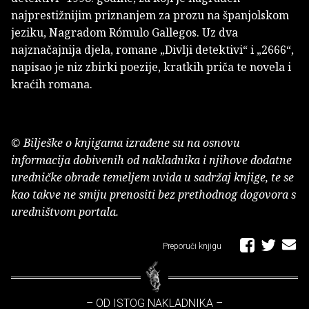
najprestižnijim priznanjem za prozu na španjolskom
jeziku, Nagradom Rómulo Gallegos. Uz dva
najznačajnija djela, romane „Divlji detektivi“ i „2666“,
napisao je niz zbirki poezije, kratkih priča te novela i
kraćih romana.
© Bilješke o knjigama izrađene su na osnovu
informacija dobivenih od nakladnika i njihove dodatne
uredničke obrade temeljem uvida u sadržaj knjige, te se
kao takve ne smiju prenositi bez prethodnog dogovora s
uredništvom portala.
Preporuči knjigu
– OD ISTOG NAKLADNIKA –