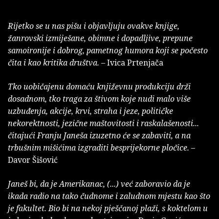
Rijetko se u nas pišu i objavljuju ovakve knjige,
žanrovski izmiješane, obimne i dopadljive, prepune
samoironije i dobrog, pametnog humora koji se počesto
čita i kao kritika društva.
– Ivica Prtenjača
Tko uobičajenu domaću književnu produkciju drži
dosadnom, tko traga za štivom koje nudi malo više
uzbuđenja, akcije, krvi, straha i jeze, političke
nekorektnosti, jezične maštovitosti i raskalašenosti...
čitajući Franju Janeša izuzetno će se zabaviti, a na
trbušnim mišićima izgraditi besprijekorne pločice.
–
Davor Šišović
Janeš bi, da je Amerikanac, (...) već zaboravio da je
ikada radio na tako čudnome i zaludnom mjestu kao što
je fakultet. Bio bi na nekoj pješčanoj plaži, s koktelom u