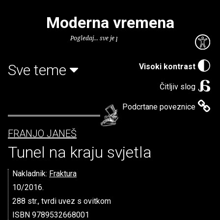
Moderna vremena
Pogledaj... sve je puno knjiga.
Sve teme
Visoki kontrast
Čitljiv slog
Podcrtane poveznice
FRANJO JANEŠ
Tunel na kraju svjetla
Nakladnik:
Fraktura
10/2016.
288 str., tvrdi uvez s ovitkom
ISBN 9789532668001