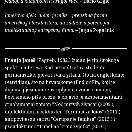
jednoj, a kubankom u drugoj ruci.
– Dario Grgić
Janešovo djelo čudan je miks – preuzima formu
američkog blockbustera, ali zadržava potencijal
intelektualnog europskog filma.
– Jagna Pogačnik
Franjo Janeš
(Zagreb, 1982.) čudan je tip širokoga
spektra interesa. Kad ne maltretira studente
germanistike, pjeva i svira gitaru, što na engleskome
(Astridian), što na hrvatskome (End or Fin, koji je
dvjema pjesmama zastupljen u ovome romanu).
Povremeno piše prozu, a objavio je eksperimentalni
crnohumorni roman "Noć mrtvih živaca" (2009.),
intelektualni blockbuster "Formula za kaos" (2011.),
antipovijesnu satiru "Čerupanje feniksa" (2013.) i
pseudokrimić "Tunel na kraju svjetla" (2016.).