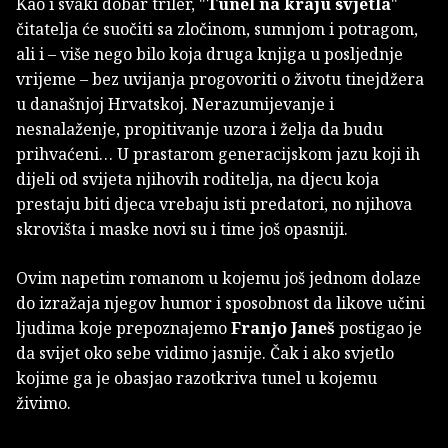
Kao i svaki dobar triler, "
Tunel na kraju svjetla
"
čitatelja će suočiti sa zločinom, sumnjom i potragom,
ali i – više nego bilo koja druga knjiga u posljednje
vrijeme – bez uvijanja progovoriti o životu tinejdžera
u današnjoj Hrvatskoj. Nerazumijevanje i
nesnalaženje, propitivanje uzora i želja da budu
prihvaćeni… U prastarom generacijskom jazu koji ih
dijeli od svijeta njihovih roditelja, na djecu koja
prestaju biti djeca vrebaju isti predatori, no njihova
skrovišta i maske novi su i time još opasniji.
Ovim napetim romanom u kojemu još jednom dolaze
do izražaja njegov humor i sposobnost da likove učini
ljudima koje prepoznajemo
Franjo Janeš
postigao je
da svijet oko sebe vidimo jasnije. Čak i ako svjetlo
kojime ga je obasjao razotkriva tunel u kojemu
živimo.