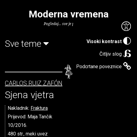
Moderna vremena
Pogledaj... sve je puno knjiga.
Sve teme
Visoki kontrast
Čitljiv slog
Podcrtane poveznice
CARLOS RUIZ ZAFÓN
Sjena vjetra
Nakladnik:
Fraktura
Prijevod: Maja Tančik
10/2016.
480 str., meki uvez