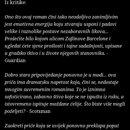
Iz kritike:
Ono što ovaj roman čini tako neodoljivo zanimljivim
jest emotivna energija koju stvaraju usponi i padovi
velike i raznolike postave nezaboravnih likova...
Prošećite bilo kojom ulicom Zafónove Barcelone i
ugledat ćete sjene prošlosti i tajne sadašnjosti, upisane
u gradsko tkivo i u živote njegovih stanovnika.
-
Guardian
Dobro staro pripovijedanje ponovno je u modi... ova
priča ima dramatsku napetost koja, čini se, nedostaje
mnogim suvremenim romanima. To je iznimno
sofisticirano, zabavno štivo koje se ne ispušta iz ruku, a
istovremeno ispituje moždane ćelije. Što biste više mogli
poželjeti?
- Scotsman
Zaokreti priče koja se uvijek ponovno preklapa poput