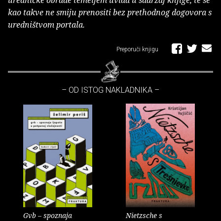
uredničke obrade temeljem uvida u sadržaj knjige, te se
kao takve ne smiju prenositi bez prethodnog dogovora s
uredništvom portala.
Preporuči knjigu
– OD ISTOG NAKLADNIKA –
Gvb – spoznaja
Nietzsche s