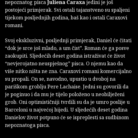
nepoznatog pisca
Juliena Caraxa
jedini je još
postojeći primjerak. Svi ostali tajanstveno su spaljeni
tijekom posljednjih godina, baš kao i ostali Caraxovi
romani.
Svoj ekskluzivni, posljednji primjerak, Daniel će čitati
“dok je srce još mlado, a um čist”. Roman će ga posve
zaokupiti. Sljedećih deset godina istraživat će život
“nevjerojatno neuspješnog” pisca. O njemu kao da
više nitko ništa ne zna. Caraxovi romani komercijalno
su propali. On se, navodno, upustio u dvoboj na
pariškom groblju Pere Lachaise. Jedni su govorili da
je poginuo i da mu je tijelo položeno u neobilježeni
grob. Oni optimističniji tvrdili su da je umro poslije u
Barceloni u najvećoj bijedi. U sljedećih deset godina
Danielov život potpuno će se ispreplesti sa sudbinom
nepoznatoga pisca.