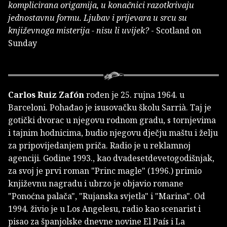
komplicirana origamija, u konačnici razotkrivaju
jednostavnu formu. Ljubav i prijevara u srcu su
književnoga misterija - nisu li uvijek?
- Scotland on
Sunday
Carlos Ruiz Zafón
rođen je 25. rujna 1964. u
Barceloni. Pohađao je isusovačku školu Sarrià. Taj je
gotički dvorac u njegovu rodnom gradu, s tornjevima
i tajnim hodnicima, budio njegovu dječju maštu i želju
za pripovijedanjem priča. Radio je u reklamnoj
agenciji. Godine 1993., kao dvadesetdevetogodišnjak,
za svoj je prvi roman "Princ magle" (1996.) primio
književnu nagradu i ubrzo je objavio romane
"Ponoćna palača", "Rujanska svjetla" i "Marina". Od
1994. živio je u Los Angelesu, radio kao scenarist i
pisao za španjolske dnevne novine El País i La