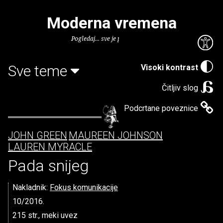
Moderna vremena
Pogledaj... sve je puno knjiga.
Sve teme
Visoki kontrast
Čitljiv slog
Podcrtane poveznice
JOHN GREEN
MAUREEN JOHNSON
LAUREN MYRACLE
Pada snijeg
Nakladnik:
Fokus komunikacije
10/2016.
215 str., meki uvez