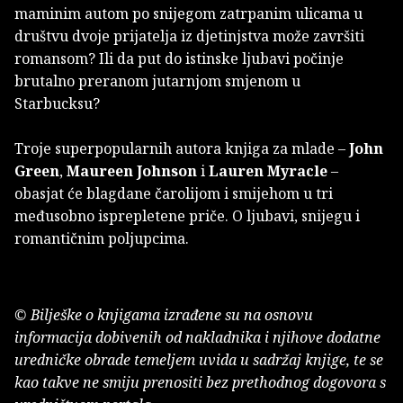
maminim autom po snijegom zatrpanim ulicama u
društvu dvoje prijatelja iz djetinjstva može završiti
romansom? Ili da put do istinske ljubavi počinje
brutalno preranom jutarnjom smjenom u
Starbucksu?
Troje superpopularnih autora knjiga za mlade –
John
Green
,
Maureen Johnson
i
Lauren Myracle
–
obasjat će blagdane čarolijom i smijehom u tri
međusobno isprepletene priče. O ljubavi, snijegu i
romantičnim poljupcima.
© Bilješke o knjigama izrađene su na osnovu
informacija dobivenih od nakladnika i njihove dodatne
uredničke obrade temeljem uvida u sadržaj knjige, te se
kao takve ne smiju prenositi bez prethodnog dogovora s