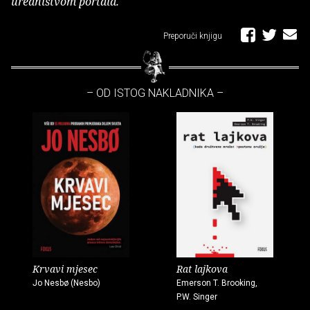
uredništvom portala.
Preporuči knjigu
– OD ISTOG NAKLADNIKA –
Krvavi mjesec
Rat lajkova
Jo Nesbø (Nesbo)
Emerson T. Brooking,
P.W. Singer