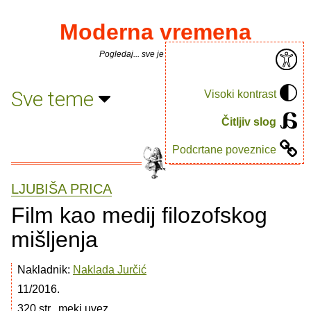
Moderna vremena
Pogledaj... sve je puno knjiga.
Sve teme
Visoki kontrast
Čitljiv slog
Podcrtane poveznice
LJUBIŠA PRICA
Film kao medij filozofskog
mišljenja
Nakladnik:
Naklada Jurčić
11/2016.
320 str., meki uvez