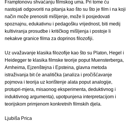
Framptonovu shvaćanju filmskog uma. Pri tome ću
nastojati odgovoriti na pitanja kao što su što je film i na koji
način može prenositi mišljenje, može li posjedovati
spoznajnu, edukativnu i pedagošku vrijednost, biti medij
kultiviranja prosudbe i kritičkog mišljenja i postoje li
nekakve granice filma za doprinos filozofiji.
Uz uvažavanje klasika filozofije kao što su Platon, Hegel i
Heidegger te klasika filmske teorije poput Muensterberga,
Arnheima, Ejzenštejna i Epsteina, glavna metoda
istraživanja bit će analitička (analiza i pročišćavanje
pojmova i teorija uz korištenje alata poput analogije,
protupri-mjera, misaonog eksperimenta, deduktivnog i
induktivnog argumenta), upotpunjena interpretacijom i
teorijskom primjenom konkretnih filmskih djela.
Ljubiša Prica