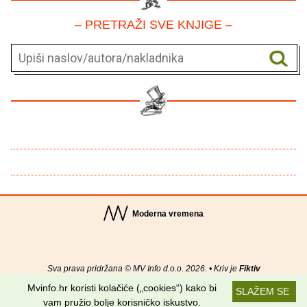
– PRETRAŽI SVE KNJIGE –
Moderna vremena
Sva prava pridržana © MV Info d.o.o. 2026. • Kriv je
Fiktiv
Mvinfo.hr koristi kolačiće („cookies“) kako bi
SLAŽEM SE
O nama
•
Pomoć
•
Uvjeti korištenja
•
RSS kanali
vam pružio bolje korisničko iskustvo.