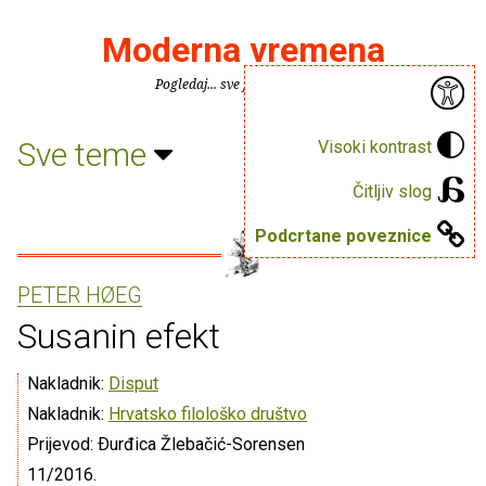
Moderna vremena
Pogledaj... sve je puno knjiga.
Sve teme
Visoki kontrast
Čitljiv slog
Podcrtane poveznice
PETER HØEG
Susanin efekt
Nakladnik:
Disput
Nakladnik:
Hrvatsko filološko društvo
Prijevod: Ðurđica Žlebačić-Sorensen
11/2016.