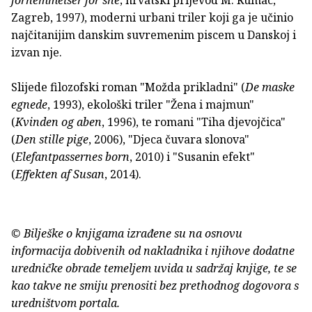
fornemmelser for sne
; hrvatski prijevod M. Rumac,
Zagreb, 1997), moderni urbani triler koji ga je učinio
najčitanijim danskim suvremenim piscem u Danskoj i
izvan nje.
Slijede filozofski roman "Možda prikladni" (
De maske
egnede
, 1993), ekološki triler "Žena i majmun"
(
Kvinden og aben
, 1996), te romani "Tiha djevojčica"
(
Den
stille pige
, 2006), "Djeca čuvara slonova"
(
Elefantpassernes born
, 2010) i "Susanin efekt"
(
Effekten af Susan
, 2014).
© Bilješke o knjigama izrađene su na osnovu
informacija dobivenih od nakladnika i njihove dodatne
uredničke obrade temeljem uvida u sadržaj knjige, te se
kao takve ne smiju prenositi bez prethodnog dogovora s
uredništvom portala.