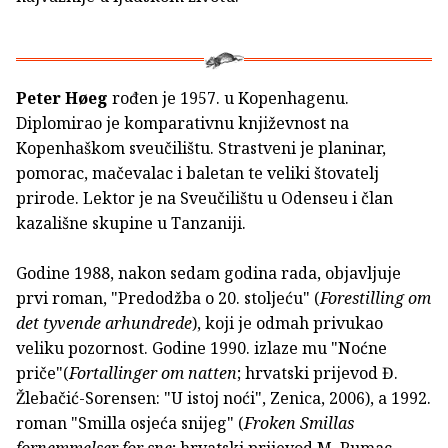
Peter Høeg
rođen je 1957. u Kopenhagenu.
Diplomirao je komparativnu književnost na
Kopenhaškom sveučilištu. Strastveni je planinar,
pomorac, mačevalac i baletan te veliki štovatelj
prirode. Lektor je na Sveučilištu u Odenseu i član
kazališne skupine u Tanzaniji.
Godine 1988, nakon sedam godina rada, objavljuje
prvi roman, "Predodžba o 20. stoljeću" (
Forestilling om
det tyvende arhundrede
), koji je odmah privukao
veliku pozornost. Godine 1990. izlaze mu "Noćne
priče"(
Fortallinger om natten
; hrvatski prijevod Đ.
Žlebačić-Sorensen: "U istoj noći", Zenica, 2006), a 1992.
roman "Smilla osjeća snijeg" (
Froken Smillas