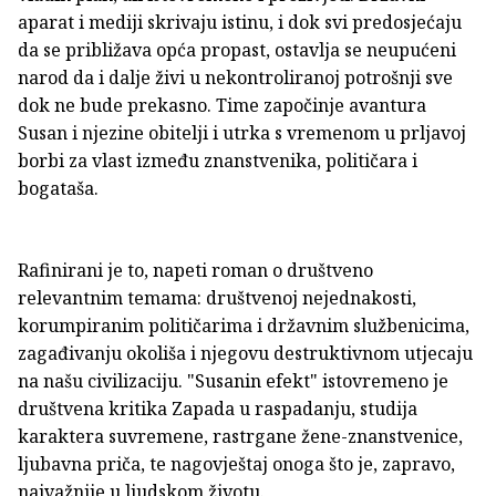
aparat i mediji skrivaju istinu, i dok svi predosjećaju
da se približava opća propast, ostavlja se neupućeni
narod da i dalje živi u nekontroliranoj potrošnji sve
dok ne bude prekasno. Time započinje avantura
Susan i njezine obitelji i utrka s vremenom u prljavoj
borbi za vlast između znanstvenika, političara i
bogataša.
Rafinirani je to, napeti roman o društveno
relevantnim temama: društvenoj nejednakosti,
korumpiranim političarima i državnim službenicima,
zagađivanju okoliša i njegovu destruktivnom utjecaju
na našu civilizaciju. "Susanin efekt" istovremeno je
društvena kritika Zapada u raspadanju, studija
karaktera suvremene, rastrgane žene-znanstvenice,
ljubavna priča, te nagovještaj onoga što je, zapravo,
najvažnije u ljudskom životu.