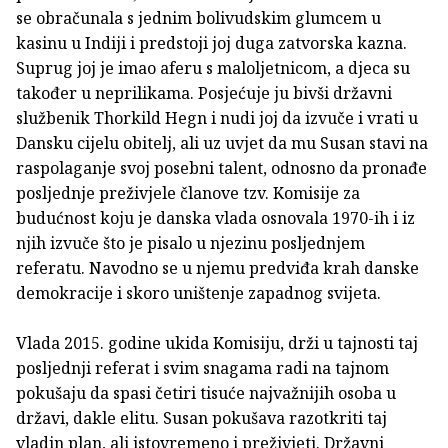
se obračunala s jednim bolivudskim glumcem u
kasinu u Indiji i predstoji joj duga zatvorska kazna.
Suprug joj je imao aferu s maloljetnicom, a djeca su
također u neprilikama. Posjećuje ju bivši državni
službenik Thorkild Hegn i nudi joj da izvuče i vrati u
Dansku cijelu obitelj, ali uz uvjet da mu Susan stavi na
raspolaganje svoj posebni talent, odnosno da pronađe
posljednje preživjele članove tzv. Komisije za
budućnost koju je danska vlada osnovala 1970-ih i iz
njih izvuče što je pisalo u njezinu posljednjem
referatu. Navodno se u njemu predviđa krah danske
demokracije i skoro uništenje zapadnog svijeta.
Vlada 2015. godine ukida Komisiju, drži u tajnosti taj
posljednji referat i svim snagama radi na tajnom
pokušaju da spasi četiri tisuće najvažnijih osoba u
državi, dakle elitu. Susan pokušava razotkriti taj
vladin plan, ali istovremeno i preživjeti. Državni