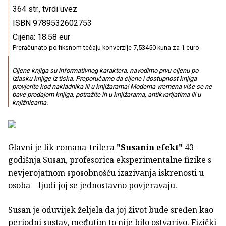
364 str., tvrdi uvez
ISBN 9789532602753
Cijena: 18.58 eur
Preračunato po fiksnom tečaju konverzije 7,53450 kuna za 1 euro
Cijene knjiga su informativnog karaktera, navodimo prvu cijenu po
izlasku knjige iz tiska. Preporučamo da cijene i dostupnost knjiga
provjerite kod nakladnika ili u knjižarama! Moderna vremena više se ne
bave prodajom knjiga, potražite ih u knjižarama, antikvarijatima ili u
knjižnicama.
Glavni je lik romana-trilera
"Susanin efekt"
43-
godišnja Susan, profesorica eksperimentalne fizike s
nevjerojatnom sposobnošću izazivanja iskrenosti u
osoba – ljudi joj se jednostavno povjeravaju.
Susan je oduvijek željela da joj život bude sređen kao
periodni sustav, međutim to nije bilo ostvarivo. Fizički