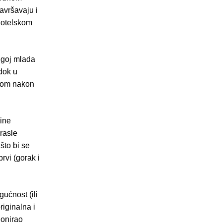
avršavaju i
 hotelskom
ugoj mlada
dok u
vkom nakon
čine
drasle
što bi se
rvi (gorak i
ućnost (ili
originalna i
ionirao