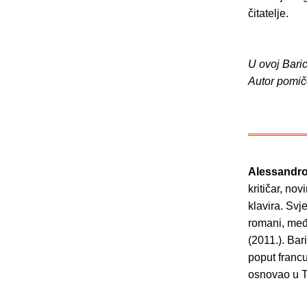
čitatelje.
U ovoj Baric
Autor pomič
Alessandro
kritičar, nov
klavira. Svj
romani, međ
(2011.). Bar
poput francu
osnovao u To