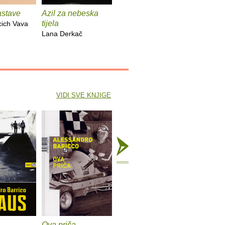
zastave
Azil za nebeska
Chinook
Spiderm
tijela
cich Vava
Bekim Sejranović
Zoran Fer
Lana Derkač
VIDI SVE KNJIGE
Ova priča
Ilijada
Ocean m