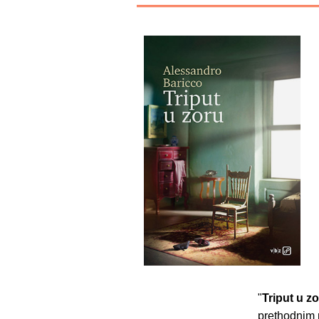
"
Triput u z
prethodnim 