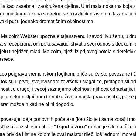
ita kao zasebna i zaokružena cjelina. U tri mala nokturna koja z
ru, muškarac i žena susretnu se u različitim životnim fazama u
svaki put u jednako dramatičnim okolnostima.
či Malcolm Webster upoznaje tajanstvenu i zavodljivu ženu, u dr
ra s recepcionarom pokušavajući shvatiti svoj odnos s dečkom, 
elu tinejdžer, mlađi Malcolm, bježi iz prljavog hotela s detekti
esreće.
icco poigrava vremenskom logikom, priče su čvrsto povezane i 
 Dok su u prvoj, svojevrsnom završetku slagalice, protagonisti o
čnosti, u drugoj i trećoj saznajemo okolnosti njihova odrastanja i 
je u nekom ključnom trenutku života naišla prava osoba, pa se p
usret možda nikad ne bi ni dogodio.
e povezuje ideja ponovnih početaka (kao što je i sama zora) i mog
 izlaza iz slijepih ulica. "
Triput u zoru
" roman je s tri naličja, 
gra privida i istine kojom je ovaj majstor riječi još jednom impres