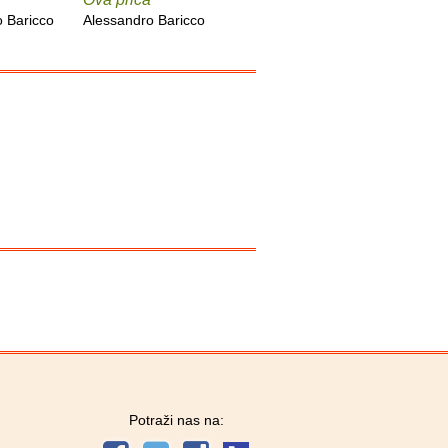
 Baricco
Alessandro Baricco
Alessandro Baricco
Alessandr
Potraži nas na: