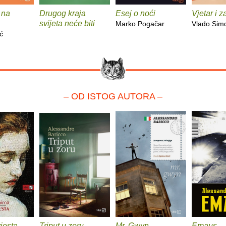
 na
Drugog kraja
Esej o noći
Vjetar i 
svijeta neće biti
Marko Pogačar
Vlado Sim
ć
– OD ISTOG AUTORA –
jesta
Triput u zoru
Mr. Gwyn
Emaus