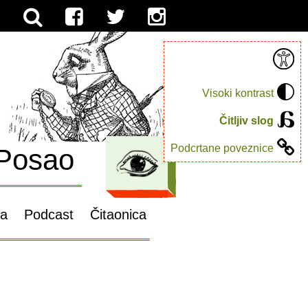
Visoki kontrast
Čitljiv slog
Podcrtane poveznice
Posao
ga
Podcast
Čitaonica