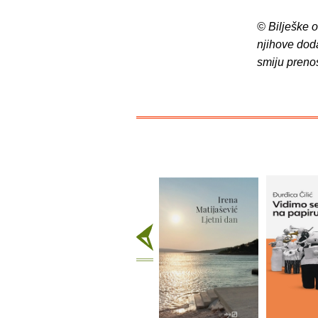
© Bilješke 
njihove dod
smiju preno