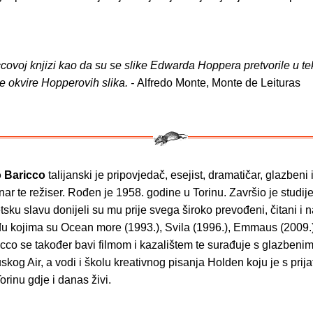
covoj knjizi kao da su se slike Edwarda Hoppera pretvorile u te
e okvire Hopperovih slika. -
Alfredo Monte, Monte de Leituras
 Baricco
talijanski je pripovjedač, esejist, dramatičar, glazbeni 
inar te režiser. Rođen je 1958. godine u Torinu. Završio je studije 
etsku slavu donijeli su mu prije svega široko prevođeni, čitani i 
u kojima su Ocean more (1993.), Svila (1996.), Emmaus (2009.)
icco se također bavi filmom i kazalištem te surađuje s glazbeni
skog Air, a vodi i školu kreativnog pisanja Holden koju je s prija
rinu gdje i danas živi.