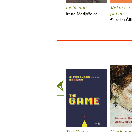
Ljetni dan
Vidimo se
papiru
Irena Matijašević
Đurđica Čili
The Game
Mlada nev