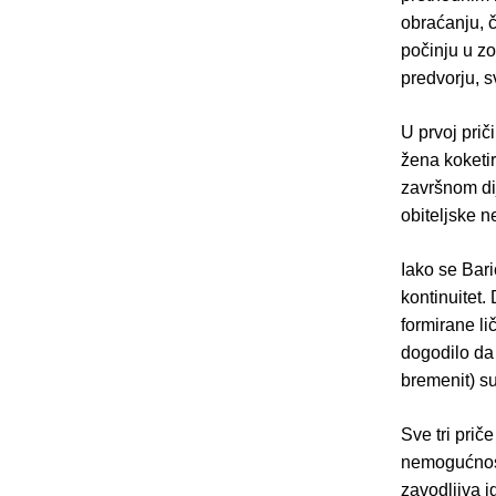
obraćanju, č
počinju u zo
predvorju, 
U prvoj pri
žena koketi
završnom dij
obiteljske n
Iako se Bar
kontinuitet.
formirane li
dogodilo da 
bremenit) s
Sve tri prič
nemogućnost)
zavodljiva i