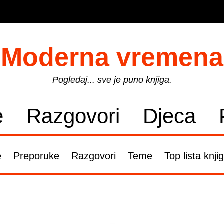
Moderna vremena
Pogledaj... sve je puno knjiga.
e
Razgovori
Djeca
e
Preporuke
Razgovori
Teme
Top lista knji