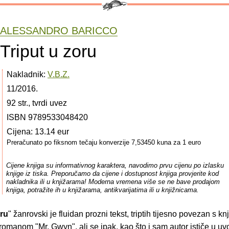
ALESSANDRO BARICCO
Triput u zoru
Nakladnik:
V.B.Z.
11/2016.
92 str., tvrdi uvez
ISBN 9789533048420
Cijena: 13.14 eur
Preračunato po fiksnom tečaju konverzije 7,53450 kuna za 1 euro
Cijene knjiga su informativnog karaktera, navodimo prvu cijenu po izlasku
knjige iz tiska. Preporučamo da cijene i dostupnost knjiga provjerite kod
nakladnika ili u knjižarama! Moderna vremena više se ne bave prodajom
knjiga, potražite ih u knjižarama, antikvarijatima ili u knjižnicama.
oru
" žanrovski je fluidan prozni tekst, triptih tijesno povezan s k
romanom "Mr. Gwyn", ali se ipak, kao što i sam autor ističe u 