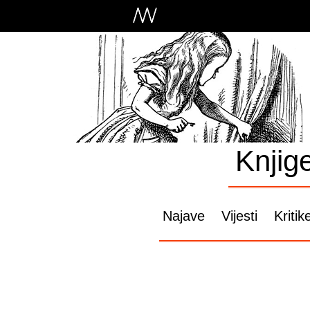
Knjig
Najave
Vijesti
Kritik