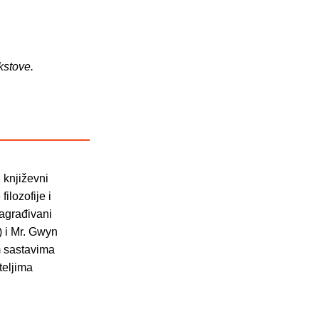
kstove.
i književni
filozofije i
nagrađivani
 i Mr. Gwyn
m sastavima
teljima