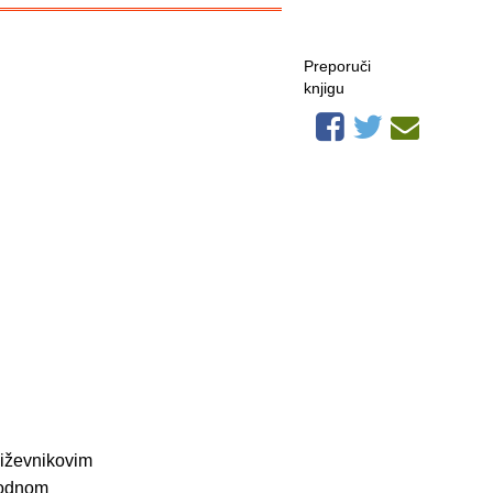
Preporuči
knjigu
njiževnikovim
uvodnom