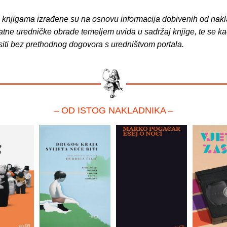
o knjigama izrađene su na osnovu informacija dobivenih od nakl
atne uredničke obrade temeljem uvida u sadržaj knjige, te se ka
siti bez prethodnog dogovora s uredništvom portala.
– OD ISTOG NAKLADNIKA –