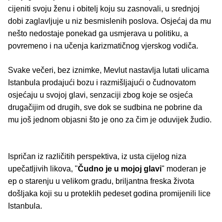
cijeniti svoju ženu i obitelj koju su zasnovali, u srednjoj
dobi zaglavljuje u niz besmislenih poslova. Osjećaj da mu
nešto nedostaje ponekad ga usmjerava u politiku, a
povremeno i na učenja karizmatičnog vjerskog vodiča.
Svake večeri, bez iznimke, Mevlut nastavlja lutati ulicama
Istanbula prodajući bozu i razmišljajući o čudnovatom
osjećaju u svojoj glavi, senzaciji zbog koje se osjeća
drugačijim od drugih, sve dok se sudbina ne pobrine da
mu još jednom objasni što je ono za čim je oduvijek žudio.
Ispričan iz različitih perspektiva, iz usta cijelog niza
upečatljivih likova, "
Čudno je u mojoj glavi
" moderan je
ep o starenju u velikom gradu, briljantna freska života
došljaka koji su u proteklih pedeset godina promijenili lice
Istanbula.