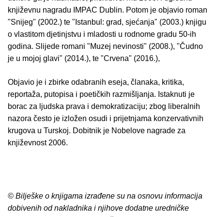
književnu nagradu IMPAC Dublin. Potom je objavio roman
"Snijeg" (2002.) te "Istanbul: grad, sjećanja" (2003.) knjigu
o vlastitom djetinjstvu i mladosti u rodnome gradu 50-ih
godina. Slijede romani "Muzej nevinosti" (2008.), "Čudno
je u mojoj glavi" (2014.), te "Crvena" (2016.),
Objavio je i zbirke odabranih eseja, članaka, kritika,
reportaža, putopisa i poetičkih razmišljanja. Istaknuti je
borac za ljudska prava i demokratizaciju; zbog liberalnih
nazora često je izložen osudi i prijetnjama konzervativnih
krugova u Turskoj. Dobitnik je Nobelove nagrade za
književnost 2006.
© Bilješke o knjigama izrađene su na osnovu informacija
dobivenih od nakladnika i njihove dodatne uredničke