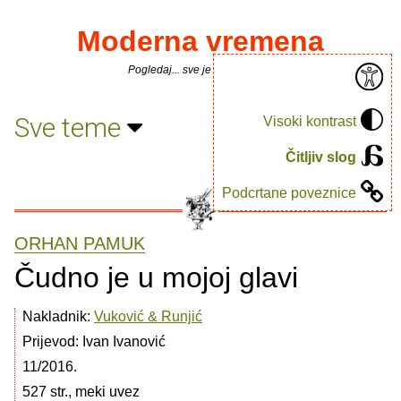
Moderna vremena
Pogledaj... sve je puno knjiga.
Sve teme
Visoki kontrast
Čitljiv slog
Podcrtane poveznice
ORHAN PAMUK
Čudno je u mojoj glavi
Nakladnik:
Vuković & Runjić
Prijevod: Ivan Ivanović
11/2016.
527 str., meki uvez