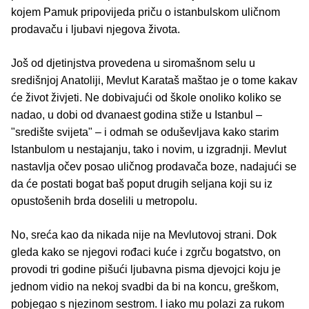
kojem Pamuk pripovijeda priču o istanbulskom uličnom
prodavaču i ljubavi njegova života.
Još od djetinjstva provedena u siromašnom selu u
središnjoj Anatoliji, Mevlut Karataš maštao je o tome kakav
će život živjeti. Ne dobivajući od škole onoliko koliko se
nadao, u dobi od dvanaest godina stiže u Istanbul –
"središte svijeta" – i odmah se oduševljava kako starim
Istanbulom u nestajanju, tako i novim, u izgradnji. Mevlut
nastavlja očev posao uličnog prodavača boze, nadajući se
da će postati bogat baš poput drugih seljana koji su iz
opustošenih brda doselili u metropolu.
No, sreća kao da nikada nije na Mevlutovoj strani. Dok
gleda kako se njegovi rođaci kuće i zgrču bogatstvo, on
provodi tri godine pišući ljubavna pisma djevojci koju je
jednom vidio na nekoj svadbi da bi na koncu, greškom,
pobjegao s njezinom sestrom. I iako mu polazi za rukom