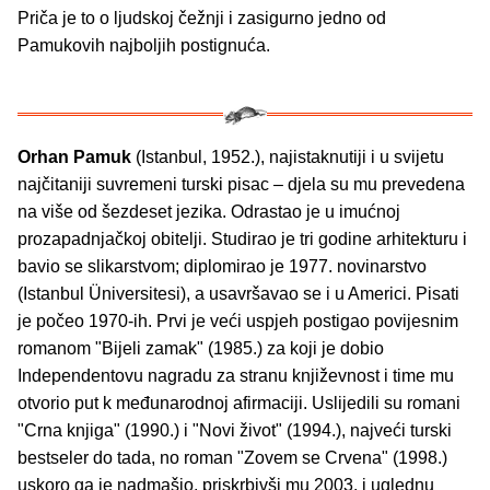
Priča je to o ljudskoj čežnji i zasigurno jedno od
Pamukovih najboljih postignuća.
Orhan Pamuk
(Istanbul, 1952.), najistaknutiji i u svijetu
najčitaniji suvremeni turski pisac – djela su mu prevedena
na više od šezdeset jezika. Odrastao je u imućnoj
prozapadnjačkoj obitelji. Studirao je tri godine arhitekturu i
bavio se slikarstvom; diplomirao je 1977. novinarstvo
(Istanbul Üniversitesi), a usavršavao se i u Americi. Pisati
je počeo 1970-ih. Prvi je veći uspjeh postigao povijesnim
romanom "Bijeli zamak" (1985.) za koji je dobio
Independentovu nagradu za stranu književnost i time mu
otvorio put k međunarodnoj afirmaciji. Uslijedili su romani
"Crna knjiga" (1990.) i "Novi život" (1994.), najveći turski
bestseler do tada, no roman "Zovem se Crvena" (1998.)
uskoro ga je nadmašio, priskrbivši mu 2003. i uglednu