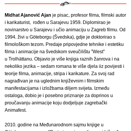
Midhat Ajanović Ajan
je pisac, profesor filma, filmski autor
i karikaturist, rođen u Sarajevu 1959. Diplomirao je
novinarstvo u Sarajevu i učio animaciju u Zagreb filmu. Od
1994. živi u Göteborgu (Švedska), gdje je doktorirao s
filmološkom tezom. Predaje pripovjedne tehnike i estetiku
filma i animacije na švedskom sveučilištu ”West”
u Trolhättanu. Objavio je više knjiga raznih žanrova i na
nekoliko jezika – sedam romana te više djela iiz povijesti i
teorije filma, animacije, stripa i karikature. Za svoj rad
nagrađivan je na uglednim književnim i filmskim
manifestacijama i izložbama diljem svijeta. Između
ostaloga, dobio je i posebno priznanje za doprinos u
proučavanju animacije koju dodjeljuje zagrebački
Animafest.
2010. godine na Međunarodnom sajmu knjige u