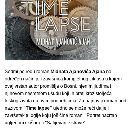
Sedmi po redu roman
Midhata Ajanovića Ajana
na
određen način je i završnica kompletnog ciklusa u kojem
ovaj vrstan autor promišlja o Bosni, njenim ljudima i
njihovom nesretnom usudu koji ih prati kroz stoljeća
teškog života na ovim podnebljima. Za najnoviji roman pod
nazivom
"Time lapse"
ujedno se može reći da je i
završetak trilogije koju još čine romani "Portret nacrtan
ugljenom i kišom" i "Salijevanje strave".