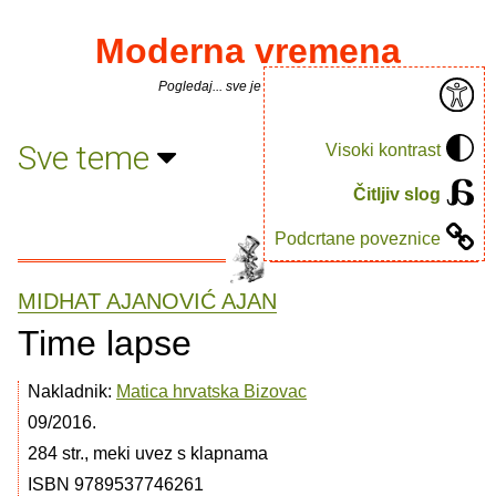
Moderna vremena
Pogledaj... sve je puno knjiga.
Sve teme
Visoki kontrast
Čitljiv slog
Podcrtane poveznice
MIDHAT AJANOVIĆ AJAN
Time lapse
Nakladnik:
Matica hrvatska Bizovac
09/2016.
284 str., meki uvez s klapnama
ISBN 9789537746261