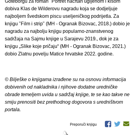
Göteborgu za roman "Portret nacrtan ugljenom i kišom"
dobiva Klas de Wilderovu nagradu koja se dodjeljuje
najboljem švedskom piscu useljeničkog podrijetla. Za
knjigu "Film i strip" (MH - Ogranak Bizovac, 2018.) dobio je
nagradu za najbolju knjigu popularno-znanstvenog
sadržaja na Sajmu knjige u Sarajevu 2019., dok je za
knjigu „Slike koje pričaju“ (MH - Ogranak Bizovac, 2021.)
dobio Zlatnu povelju Matice hrvatske 2022. godine.
© Bilješke o knjigama izrađene su na osnovu informacija
dobivenih od nakladnika i njihove dodatne uredničke
obrade temeljem uvida u sadržaj knjige, te se kao takve ne
smiju prenositi bez prethodnog dogovora s uredništvom
portala.
Preporuči knjigu