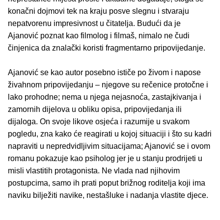
konačni dojmovi tek na kraju posve slegnu i stvaraju
nepatvorenu impresivnost u čitatelja. Budući da je
Ajanović poznat kao filmolog i filmaš, nimalo ne čudi
činjenica da znalački koristi fragmentarno pripovijedanje.
Ajanović se kao autor posebno ističe po živom i napose
živahnom pripovijedanju – njegove su rečenice protočne i
lako prohodne; nema u njega nejasnoća, zastajkivanja i
zamornih dijelova u obliku opisa, pripovijedanja ili
dijaloga. On svoje likove osjeća i razumije u svakom
pogledu, zna kako će reagirati u kojoj situaciji i što su kadri
napraviti u nepredvidljivim situacijama; Ajanović se i ovom
romanu pokazuje kao psiholog jer je u stanju prodrijeti u
misli vlastitih protagonista. Ne vlada nad njihovim
postupcima, samo ih prati poput brižnog roditelja koji ima
naviku bilježiti navike, nestašluke i nadanja vlastite djece.