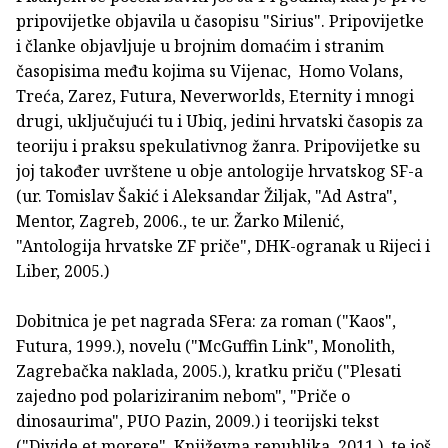
pripovijetke objavila u časopisu "Sirius". Pripovijetke
i članke objavljuje u brojnim domaćim i stranim
časopisima među kojima su Vijenac, Homo Volans,
Treća, Zarez, Futura, Neverworlds, Eternity i mnogi
drugi, uključujući tu i Ubiq, jedini hrvatski časopis za
teoriju i praksu spekulativnog žanra. Pripovijetke su
joj također uvrštene u obje antologije hrvatskog SF-a
(ur. Tomislav Šakić i Aleksandar Žiljak, "Ad Astra",
Mentor, Zagreb, 2006., te ur. Žarko Milenić,
"Antologija hrvatske ZF priče", DHK-ogranak u Rijeci i
Liber, 2005.)
Dobitnica je pet nagrada SFera: za roman ("Kaos",
Futura, 1999.), novelu ("McGuffin Link", Monolith,
Zagrebačka naklada, 2005.), kratku priču ("Plesati
zajedno pod polariziranim nebom", "Priče o
dinosaurima", PUO Pazin, 2009.) i teorijski tekst
("Divide et morere", Književna republika, 2011.), te još