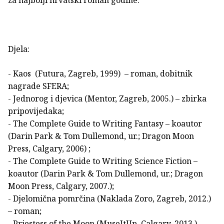
za najbolji hrvatski roman godine.
Djela:
- Kaos (Futura, Zagreb, 1999) – roman, dobitnik
nagrade SFERA;
- Jednorog i djevica (Mentor, Zagreb, 2005.) – zbirka
pripovijedaka;
- The Complete Guide to Writing Fantasy – koautor
(Darin Park & Tom Dullemond, ur.; Dragon Moon
Press, Calgary, 2006) ;
- The Complete Guide to Writing Science Fiction –
koautor (Darin Park & Tom Dullemond, ur.; Dragon
Moon Press, Calgary, 2007.);
- Djelomična pomrčina (Naklada Zoro, Zagreb, 2012.)
– roman;
- Priestess of the Moon (MuseItUp, Calgary, 2013.) –