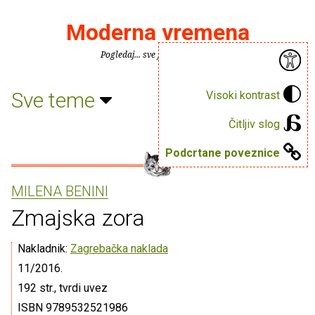
Moderna vremena
Pogledaj... sve je puno knjiga.
Sve teme
Visoki kontrast
Čitljiv slog
Podcrtane poveznice
MILENA BENINI
Zmajska zora
Nakladnik:
Zagrebačka naklada
11/2016.
192 str., tvrdi uvez
ISBN 9789532521986