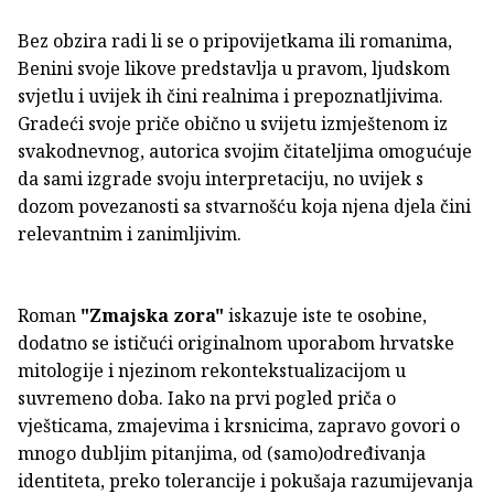
Bez obzira radi li se o pripovijetkama ili romanima,
Benini svoje likove predstavlja u pravom, ljudskom
svjetlu i uvijek ih čini realnima i prepoznatljivima.
Gradeći svoje priče obično u svijetu izmještenom iz
svakodnevnog, autorica svojim čitateljima omogućuje
da sami izgrade svoju interpretaciju, no uvijek s
dozom povezanosti sa stvarnošću koja njena djela čini
relevantnim i zanimljivim.
Roman
"Zmajska zora"
iskazuje iste te osobine,
dodatno se ističući originalnom uporabom hrvatske
mitologije i njezinom rekontekstualizacijom u
suvremeno doba. Iako na prvi pogled priča o
vješticama, zmajevima i krsnicima, zapravo govori o
mnogo dubljim pitanjima, od (samo)određivanja
identiteta, preko tolerancije i pokušaja razumijevanja