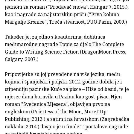
jednom za roman ("Prodavač snova", Hangar 7, 2015.),
kao i nagrade za najistarskiju priču ("Prva koluna
Margulje Krsnice", Treća stvarnost, PUO Pazin, 2009.)
Također je, zajedno s koautorima, dobitnica
međunarodne nagrade Eppie za djelo The Complete
Guide to Writing Science Fiction (DragonMoon Press,
Calgary, 2007.)
Pripovijetke su joj prevođene na više jezika, među
kojima i španjolski i poljski. 2012. godine dobila je i
stipendiju pazinske Kuće za pisce – Hiže od besid, te je
mjesec dana boravila u Pazinu kao gost-pisac. Njen
roman "Svećenica Mjeseca", objavljen prvo na
engleskom (Priestess of the Moon, MuseItUp
Publishing, 2013.) a zatim i na hrvatskom (Zagrebačka
naklada, 2014.) dospio je u finale T-portalove nagrade