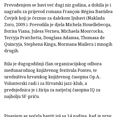
Prevođenjem se bavi već dugi niz godina, a dobila je i
nagradu za prijevod romana François-Régisa Bastidea
Čovjek koji je čeznuo za dalekom ljubavi (Naklada
Zoro, 2009.). Prevodila je djela Michela Houellebecqa,
Borisa Viana, Julesa Vernea, Michaela Moorcocka,
Terryja Pratchetta, Douglasa Adamsa, Thomasa de
Quincyja, Stephena Kinga, Normana Mailera i mnogih
drugih.
Bila je dugogodišnji član organizacijskog odbora
međunarodnog književnog festivala Pontes, te
uredništva hrvatskog književnog časopisa Op.A..
Volonterski radi i za Hrvatski jazz-klub, a
predsjednica je i žirija za natječaj časopisa IQ za
najbolju SF-priču.
Pisanjem se počela baviti još sa 14 godina, kad je prve