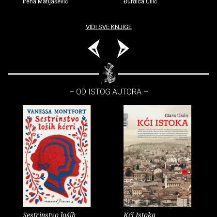
Irena Matijašević
Đurđica Čilić
VIDI SVE KNJIGE
– OD ISTOG AUTORA –
Sestrinstvo loših
Kći Istoka