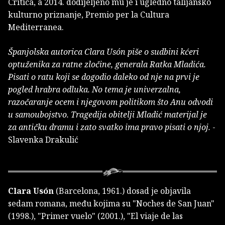
Crítica, a 2014. dodijeljeno mu je i ugledno talijansko
kulturno priznanje, Premio per la Cultura
Mediterranea.
Španjolska autorica Clara Usón piše o sudbini kćeri
optuženika za ratne zločine, generala Ratka Mladića.
Pisati o ratu koji se dogodio daleko od nje na prvi je
pogled hrabra odluka. No tema je univerzalna,
razočaranje ocem i njegovom politikom što Anu odvodi
u samoubojstvo. Tragedija obitelji Mladić materijal je
za antičku dramu i zato svatko ima pravo pisati o njoj.
-
Slavenka Drakulić
Clara Usón
(Barcelona, 1961.) dosad je objavila
sedam romana, među kojima su "Noches de San Juan"
(1998.), "Primer vuelo" (2001.), "El viaje de las