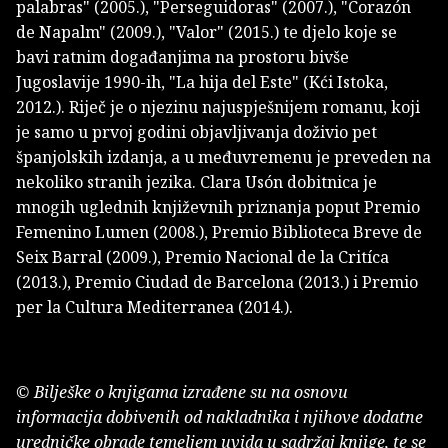
palabras" (2005.), "Perseguidoras" (2007.), "Corazón
de Napalm" (2009.), "Valor" (2015.) te djelo koje se
bavi ratnim događanjima na prostoru bivše
Jugoslavije 1990-ih, "La hija del Este" (Kći Istoka,
2012.). Riječ je o njezinu najuspješnijem romanu, koji
je samo u prvoj godini objavljivanja doživio pet
španjolskih izdanja, a u međuvremenu je preveden na
nekoliko stranih jezika. Clara Usón dobitnica je
mnogih uglednih književnih priznanja poput Premio
Femenino Lumen (2008.), Premio Biblioteca Breve de
Seix Barral (2009.), Premio Nacional de la Critíca
(2013.), Premio Ciudad de Barcelona (2013.) i Premio
per la Cultura Mediterranea (2014.).
© Bilješke o knjigama izrađene su na osnovu
informacija dobivenih od nakladnika i njihove dodatne
uredničke obrade temeljem uvida u sadržaj knjige, te se