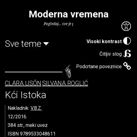
Moderna vremena
Pogledaj... sve je puno knjiga.
Sve teme
Visoki kontrast
Čitljiv slog
Podcrtane poveznice
CLARA USÓN
SILVANA ROGLIĆ
Kći Istoka
Nakladnik:
V.B.Z.
12/2016.
384 str., meki uvez
ISBN 9789533048611