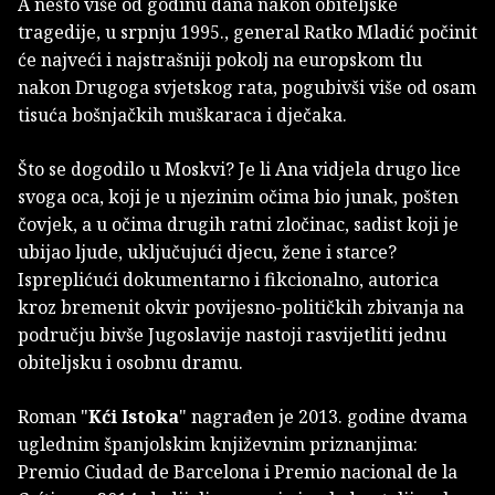
A nešto više od godinu dana nakon obiteljske
tragedije, u srpnju 1995., general Ratko Mladić počinit
će najveći i najstrašniji pokolj na europskom tlu
nakon Drugoga svjetskog rata, pogubivši više od osam
tisuća bošnjačkih muškaraca i dječaka.
Što se dogodilo u Moskvi? Je li Ana vidjela drugo lice
svoga oca, koji je u njezinim očima bio junak, pošten
čovjek, a u očima drugih ratni zločinac, sadist koji je
ubijao ljude, uključujući djecu, žene i starce?
Ispreplićući dokumentarno i fikcionalno, autorica
kroz bremenit okvir povijesno-političkih zbivanja na
području bivše Jugoslavije nastoji rasvijetliti jednu
obiteljsku i osobnu dramu.
Roman "
Kći Istoka
" nagrađen je 2013. godine dvama
uglednim španjolskim književnim priznanjima:
Premio Ciudad de Barcelona i Premio nacional de la