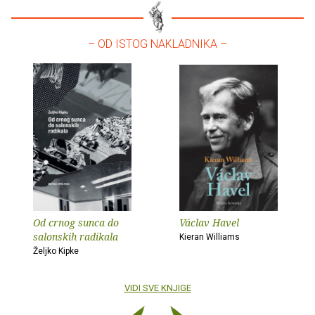
– OD ISTOG NAKLADNIKA –
Od crnog sunca do
Václav Havel
salonskih radikala
Kieran Williams
Željko Kipke
VIDI SVE KNJIGE