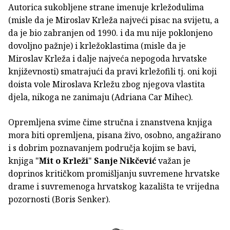
Autorica sukobljene strane imenuje krležodulima
(misle da je Miroslav Krleža najveći pisac na svijetu, a
da je bio zabranjen od 1990. i da mu nije poklonjeno
dovoljno pažnje) i krležoklastima (misle da je
Miroslav Krleža i dalje najveća nepogoda hrvatske
književnosti) smatrajući da pravi krležofili tj. oni koji
doista vole Miroslava Krležu zbog njegova vlastita
djela, nikoga ne zanimaju (Adriana Car Mihec).
Opremljena svime čime stručna i znanstvena knjiga
mora biti opremljena, pisana živo, osobno, angažirano
i s dobrim poznavanjem područja kojim se bavi,
knjiga "
Mit o Krleži
"
Sanje Nikčević
važan je
doprinos kritičkom promišljanju suvremene hrvatske
drame i suvremenoga hrvatskog kazališta te vrijedna
pozornosti (Boris Senker).