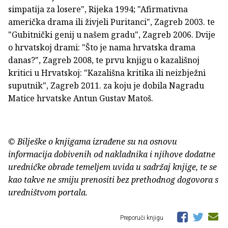
simpatija za losere", Rijeka 1994; "Afirmativna
američka drama ili živjeli Puritanci", Zagreb 2003. te
"Gubitnički genij u našem gradu", Zagreb 2006. Dvije
o hrvatskoj drami: "Što je nama hrvatska drama
danas?", Zagreb 2008, te prvu knjigu o kazališnoj
kritici u Hrvatskoj: "Kazališna kritika ili neizbježni
suputnik", Zagreb 2011. za koju je dobila Nagradu
Matice hrvatske Antun Gustav Matoš.
© Bilješke o knjigama izrađene su na osnovu
informacija dobivenih od nakladnika i njihove dodatne
uredničke obrade temeljem uvida u sadržaj knjige, te se
kao takve ne smiju prenositi bez prethodnog dogovora s
uredništvom portala.
Preporuči knjigu