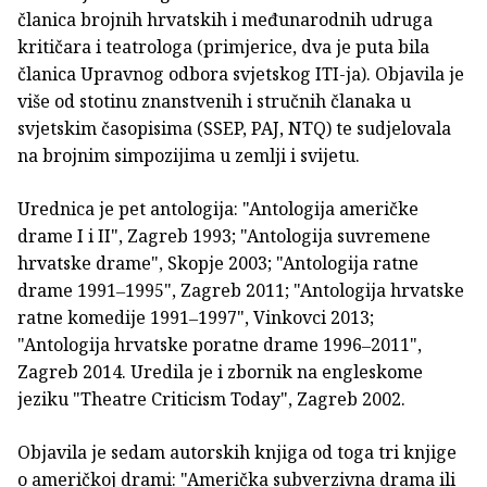
članica brojnih hrvatskih i međunarodnih udruga
kritičara i teatrologa (primjerice, dva je puta bila
članica Upravnog odbora svjetskog ITI-ja). Objavila je
više od stotinu znanstvenih i stručnih članaka u
svjetskim časopisima (SSEP, PAJ, NTQ) te sudjelovala
na brojnim simpozijima u zemlji i svijetu.
Urednica je pet antologija: "Antologija američke
drame I i II", Zagreb 1993; "Antologija suvremene
hrvatske drame", Skopje 2003; "Antologija ratne
drame 1991‒1995", Zagreb 2011; "Antologija hrvatske
ratne komedije 1991‒1997", Vinkovci 2013;
"Antologija hrvatske poratne drame 1996‒2011",
Zagreb 2014. Uredila je i zbornik na engleskome
jeziku "Theatre Criticism Today", Zagreb 2002.
Objavila je sedam autorskih knjiga od toga tri knjige
o američkoj drami: "Američka subverzivna drama ili