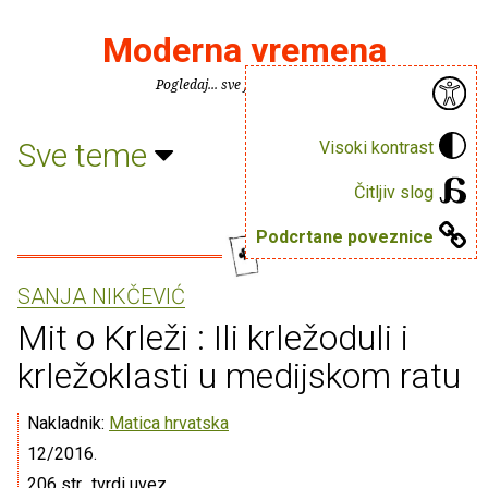
Moderna vremena
Pogledaj... sve je puno knjiga.
Sve teme
Visoki kontrast
Čitljiv slog
Podcrtane poveznice
SANJA NIKČEVIĆ
Mit o Krleži : Ili krležoduli i
krležoklasti u medijskom ratu
Nakladnik:
Matica hrvatska
12/2016.
206 str., tvrdi uvez