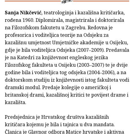
Sanja Nikčević
, teatrologinja i kazališna kritičarka,
rođena 1960. Diplomirala, magistrirala i doktorirala
na Filozofskom fakutetu u Zagrebu. Redovna je
profesorica i voditeljica teorije na Odsjeku za
kazališnu umjetnost Umjetničke akademije u Osijeku,
gdje je bila voditeljica Odsjeka (2007‒2009). Predavala
je na Katedri za književnost engleskog jezika
Filozofskog fakulteta u Osijeku (2003‒2007) te je dvije
godine bila i voditeljica tog odsjeka (2004‒2006), a na
doktorskom studiju iz književnosti istog fakulteta vodi
dramski modul. Predaje kolegije o američkoj i
britanskoj drami, kazališnoj kritici te povijest drame i
kazališta.
Predsjednica je Hrvatskog društva kazališnih
kritičara kojemu je bila i tajnica u dva mandata.
Članica je Glavnog odbora Matice hrvatske i aktivna