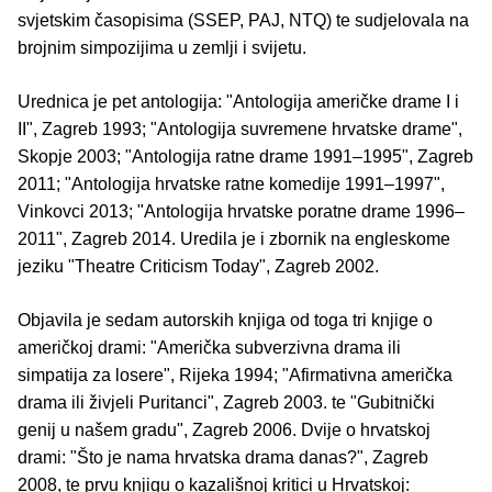
svjetskim časopisima (SSEP, PAJ, NTQ) te sudjelovala na
brojnim simpozijima u zemlji i svijetu.
Urednica je pet antologija: "Antologija američke drame I i
II", Zagreb 1993; "Antologija suvremene hrvatske drame",
Skopje 2003; "Antologija ratne drame 1991‒1995", Zagreb
2011; "Antologija hrvatske ratne komedije 1991‒1997",
Vinkovci 2013; "Antologija hrvatske poratne drame 1996‒
2011", Zagreb 2014. Uredila je i zbornik na engleskome
jeziku "Theatre Criticism Today", Zagreb 2002.
Objavila je sedam autorskih knjiga od toga tri knjige o
američkoj drami: "Američka subverzivna drama ili
simpatija za losere", Rijeka 1994; "Afirmativna američka
drama ili živjeli Puritanci", Zagreb 2003. te "Gubitnički
genij u našem gradu", Zagreb 2006. Dvije o hrvatskoj
drami: "Što je nama hrvatska drama danas?", Zagreb
2008, te prvu knjigu o kazališnoj kritici u Hrvatskoj: