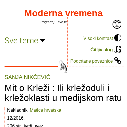
Moderna vremena
Pogledaj... sve je puno knjiga.
Sve teme
Visoki kontrast
Čitljiv slog
Podcrtane poveznice
SANJA NIKČEVIĆ
Mit o Krleži : Ili krležoduli i
krležoklasti u medijskom ratu
Nakladnik:
Matica hrvatska
12/2016.
206 str., tvrdi uvez