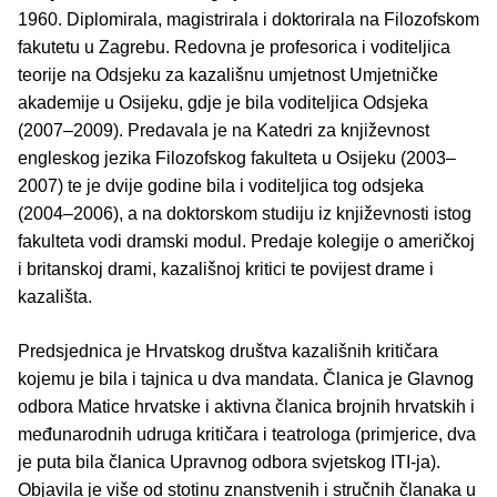
1960. Diplomirala, magistrirala i doktorirala na Filozofskom
fakutetu u Zagrebu. Redovna je profesorica i voditeljica
teorije na Odsjeku za kazališnu umjetnost Umjetničke
akademije u Osijeku, gdje je bila voditeljica Odsjeka
(2007‒2009). Predavala je na Katedri za književnost
engleskog jezika Filozofskog fakulteta u Osijeku (2003‒
2007) te je dvije godine bila i voditeljica tog odsjeka
(2004‒2006), a na doktorskom studiju iz književnosti istog
fakulteta vodi dramski modul. Predaje kolegije o američkoj
i britanskoj drami, kazališnoj kritici te povijest drame i
kazališta.
Predsjednica je Hrvatskog društva kazališnih kritičara
kojemu je bila i tajnica u dva mandata. Članica je Glavnog
odbora Matice hrvatske i aktivna članica brojnih hrvatskih i
međunarodnih udruga kritičara i teatrologa (primjerice, dva
je puta bila članica Upravnog odbora svjetskog ITI-ja).
Objavila je više od stotinu znanstvenih i stručnih članaka u