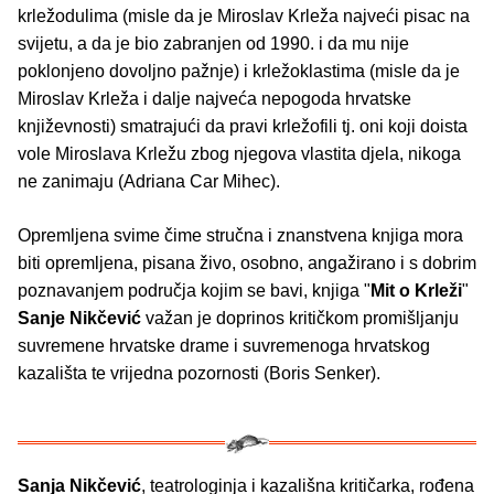
krležodulima (misle da je Miroslav Krleža najveći pisac na
svijetu, a da je bio zabranjen od 1990. i da mu nije
poklonjeno dovoljno pažnje) i krležoklastima (misle da je
Miroslav Krleža i dalje najveća nepogoda hrvatske
književnosti) smatrajući da pravi krležofili tj. oni koji doista
vole Miroslava Krležu zbog njegova vlastita djela, nikoga
ne zanimaju (Adriana Car Mihec).
Opremljena svime čime stručna i znanstvena knjiga mora
biti opremljena, pisana živo, osobno, angažirano i s dobrim
poznavanjem područja kojim se bavi, knjiga "
Mit o Krleži
"
Sanje Nikčević
važan je doprinos kritičkom promišljanju
suvremene hrvatske drame i suvremenoga hrvatskog
kazališta te vrijedna pozornosti (Boris Senker).
Sanja Nikčević
, teatrologinja i kazališna kritičarka, rođena