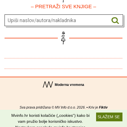
– PRETRAŽI SVE KNJIGE –
Moderna vremena
Sva prava pridržana © MV Info d.o.o. 2026. • Kriv je
Fiktiv
Mvinfo.hr koristi kolačiće („cookies“) kako bi
SLAŽEM SE
O nama
•
Pomoć
•
Uvjeti korištenja
•
RSS kanali
vam pružio bolje korisničko iskustvo.