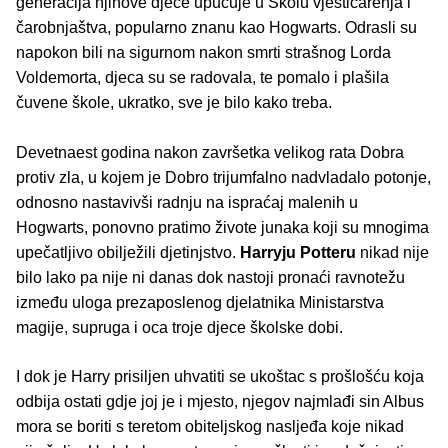
generacija njihove djece upućuje u Školu vještičarenja i
čarobnjaštva, popularno znanu kao Hogwarts. Odrasli su
napokon bili na sigurnom nakon smrti strašnog Lorda
Voldemorta, djeca su se radovala, te pomalo i plašila
čuvene škole, ukratko, sve je bilo kako treba.
Devetnaest godina nakon završetka velikog rata Dobra
protiv zla, u kojem je Dobro trijumfalno nadvladalo potonje,
odnosno nastavivši radnju na ispraćaj malenih u
Hogwarts, ponovno pratimo živote junaka koji su mnogima
upečatljivo obilježili djetinjstvo.
Harryju Potteru
nikad nije
bilo lako pa nije ni danas dok nastoji pronaći ravnotežu
između uloga prezaposlenog djelatnika Ministarstva
magije, supruga i oca troje djece školske dobi.
I dok je Harry prisiljen uhvatiti se ukoštac s prošlošću koja
odbija ostati gdje joj je i mjesto, njegov najmlađi sin Albus
mora se boriti s teretom obiteljskog nasljeđa koje nikad