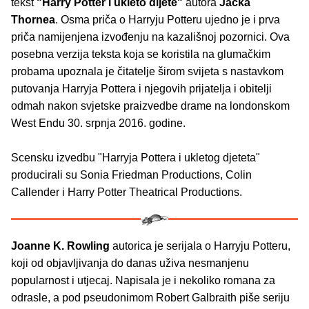
tekst
"Harry Potter i ukleto dijete"
autora
Jacka
Thornea
. Osma priča o Harryju Potteru ujedno je i prva
priča namijenjena izvođenju na kazališnoj pozornici. Ova
posebna verzija teksta koja se koristila na glumačkim
probama upoznala je čitatelje širom svijeta s nastavkom
putovanja Harryja Pottera i njegovih prijatelja i obitelji
odmah nakon svjetske praizvedbe drame na londonskom
West Endu 30. srpnja 2016. godine.
Scensku izvedbu "Harryja Pottera i ukletog djeteta"
producirali su Sonia Friedman Productions, Colin
Callender i Harry Potter Theatrical Productions.
Joanne K. Rowling
autorica je serijala o Harryju Potteru,
koji od objavljivanja do danas uživa nesmanjenu
popularnost i utjecaj. Napisala je i nekoliko romana za
odrasle, a pod pseudonimom Robert Galbraith piše seriju