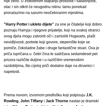
nije želio. U zlokobnom stapanju prošlosti i sadašnjosti,
otac i sin otkrit će neugodnu istinu: tamu ponekad
pronalazimo na sasvim neočekivanim mjestima.
"Harry Potter i ukleto dijete"
za one je čitatelje koji dobro
poznaju Harryja i njegove prijatelje, koji na svakoj stranici
ovog djela mogu zatvoriti oči i zamisliti Hogwarts, plašt
nevidljivosti, portrete koji govore, stepenište koje se
pomiče, čokoladne žabe i druge fantastične stvari. Ova je
priča ispričana u četiri čina te sadržava sedamdeset pet
prizora različite duljine i u različitim vremenskim
razdobljima, što cijeloj priči dodatno daje na dinamici i
napetosti.
Prema novom, izvornom predlošku koji potpisuju
J.K.
Rowling
,
John Tiffany
i
Jack Thorne
nastao je dramski