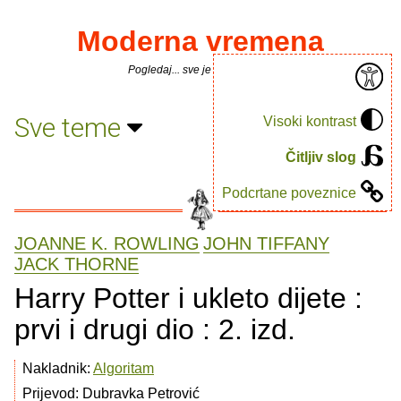
Moderna vremena
Pogledaj... sve je puno knjiga.
Sve teme
Visoki kontrast
Čitljiv slog
Podcrtane poveznice
JOANNE K. ROWLING
JOHN TIFFANY
JACK THORNE
Harry Potter i ukleto dijete :
prvi i drugi dio : 2. izd.
Nakladnik:
Algoritam
Prijevod: Dubravka Petrović