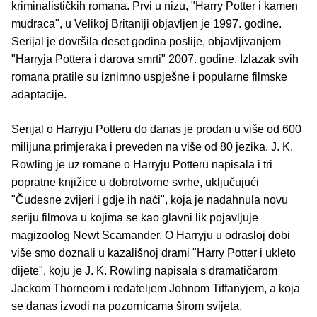
kriminalističkih romana. Prvi u nizu, "Harry Potter i kamen
mudraca", u Velikoj Britaniji objavljen je 1997. godine.
Serijal je dovršila deset godina poslije, objavljivanjem
"Harryja Pottera i darova smrti" 2007. godine. Izlazak svih
romana pratile su iznimno uspješne i popularne filmske
adaptacije.
Serijal o Harryju Potteru do danas je prodan u više od 600
milijuna primjeraka i preveden na više od 80 jezika. J. K.
Rowling je uz romane o Harryju Potteru napisala i tri
popratne knjižice u dobrotvorne svrhe, uključujući
"Čudesne zvijeri i gdje ih naći", koja je nadahnula novu
seriju filmova u kojima se kao glavni lik pojavljuje
magizoolog Newt Scamander. O Harryju u odrasloj dobi
više smo doznali u kazališnoj drami "Harry Potter i ukleto
dijete", koju je J. K. Rowling napisala s dramatičarom
Jackom Thorneom i redateljem Johnom Tiffanyjem, a koja
se danas izvodi na pozornicama širom svijeta.