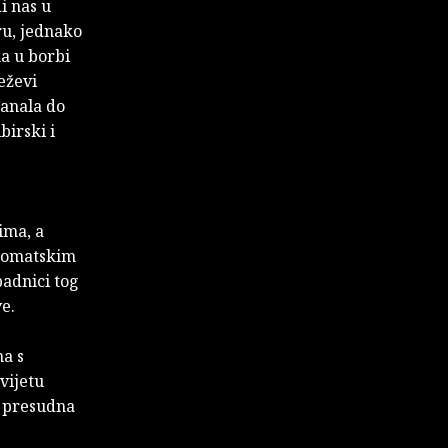
i nas u
ru, jednako
ma u borbi
eževi
kanala do
birski i
ima, a
plomatskim
padnici tog
e.
a s
vijetu
ti presudna