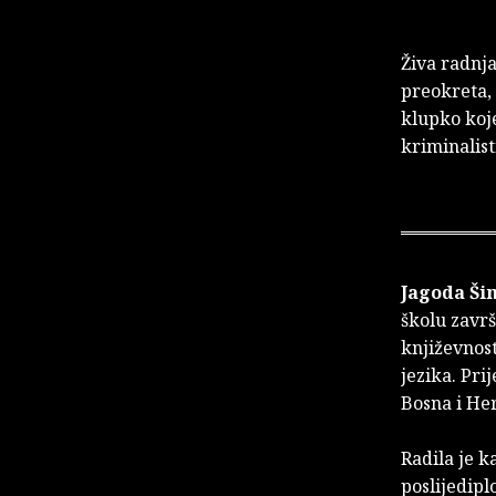
Živa radnj
preokreta, 
klupko koje
kriminalist
Jagoda Ši
školu završ
književnost
jezika. Pri
Bosna i Her
Radila je k
poslijedipl