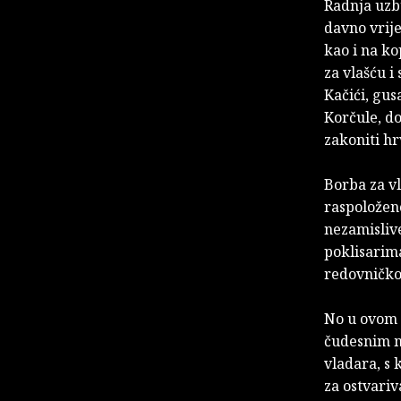
Radnja uz
davno vrij
kao i na ko
za vlašću i
Kačići, gus
Korčule, do
zakoniti hr
Borba za vl
raspoložen
nezamisliv
poklisarima
redovničko
No u ovom 
čudesnim m
vladara, s 
za ostvariv