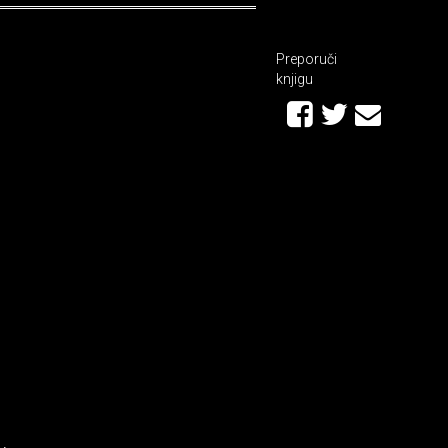
Preporuči
knjigu