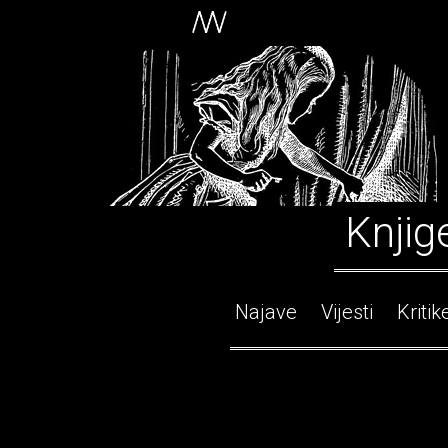
Knjig
Najave
Vijesti
Kritik