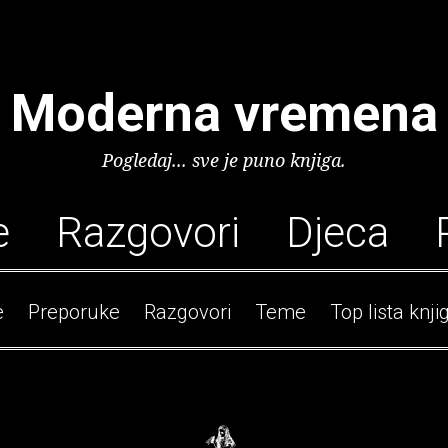
Moderna vremena
Pogledaj... sve je puno knjiga.
e
Razgovori
Djeca
e
Preporuke
Razgovori
Teme
Top lista knji