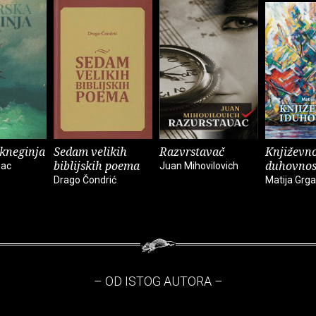
kneginja
Sedam velikih
Razvrstavač
Književno
biblijskih poema
duhovnos
mac
Juan Mihovilovich
Drago Čondrić
Matija Grga
– OD ISTOG AUTORA –