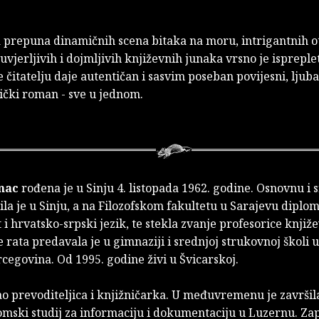
a prepuna dinamičnih scena bitaka na moru, intrigantnih ot
uvjerljivih i dojmljivih književnih junaka vrsno je isprepl
 čitatelju daje autentičan i sasvim poseban povijesni, ljuba
ički roman - sve u jednom.
mac
rođena je u Sinju 4. listopada 1962. godine. Osnovnu i 
ila je u Sinju, a na Filozofskom fakultetu u Sarajevu diplom
 i hrvatsko-srpski jezik, te stekla zvanje profesorice knjiže
je rata predavala je u gimnaziji i srednjoj strukovnoj školi 
cegovina. Od 1995. godine živi u Švicarskoj.
ao prevoditeljica i knjižničarka. U međuvremenu je završila
omski studij za informaciju i dokumentaciju u Luzernu. Zap