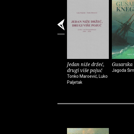
Jedan niže držeć,
Gusarska 
drugi više pojuć
Jagoda Ši
Tonko Maroević, Luko
Paljetak