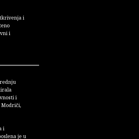
krivenja i
eteno
vni i
srednju
irala
vnosti i
u Modriči,
 i
oslena je u