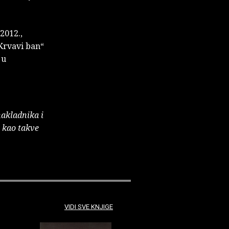
2012.,
„Krvavi ban“
 u
nakladnika i
e kao takve
VIDI SVE KNJIGE