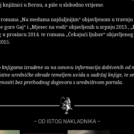
j knjižnici u Bernu, a piše u slobodno vrijeme.
e romana „Na međama najdaljnijim“ objavljenom u travnju 
e gore Gaj“ i „Mjesec na vodi“ objavljenih u srpnju 2013., 
 u prosincu 2014. te romana „Čekajući ljubav“ objavljenog
015.
o knjigama izrađene su na osnovu informacija dobivenih od 
atne uredničke obrade temeljem uvida u sadržaj knjige, te s
enositi bez prethodnog dogovora s uredništvom portala.
– OD ISTOG NAKLADNIKA –