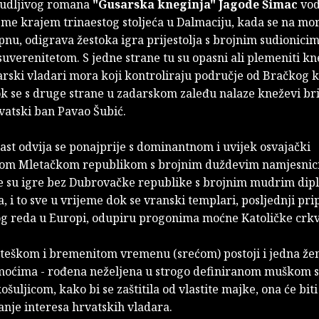
budljivog romana
"Gusarska kneginja"
Jagode Šimac
vod
eme krajem trinaestog stoljeća u Dalmaciju, kada se na mo
pnu, odigrava žestoka igra prijestolja s brojnim sudionici
 suverenitetom. S jedne strane tu su opasni ali plemeniti kn
arski vladari mora koji kontroliraju područje od Bračkog 
k se s druge strane u zadarskom zaleđu nalaze kneževi bri
vatski ban Pavao Šubić.
ast odvija se ponajprije s dominantnom i uvijek osvajački
om Mletačkom republikom s brojnim duždevim namjesnic
e su igre bez Dubrovačke republike s brojnim mudrim di
, i to sve u vrijeme dok se vranski templari, posljednji pri
g reda u Europi, odupiru progonima moćne Katoličke crkv
teškom i bremenitom vremenu (srećom) postoji i jedna žen
oćima - rođena neželjena u strogo definiranom muškom s
košuljicom, kako bi se zaštitila od vlastite majke, ona će bi
anje interesa hrvatskih vladara.