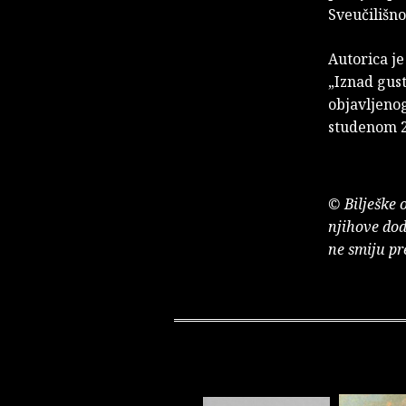
Sveučilišno
Autorica j
„Iznad gust
objavljenog
studenom 2
© Bilješke 
njihove dod
ne smiju pr