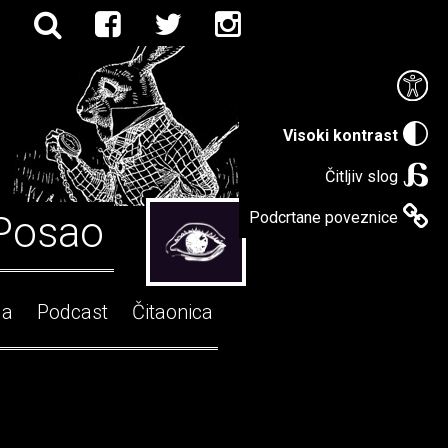
Visoki kontrast
Čitljiv slog
Posao
Podcrtane poveznice
ga
Podcast
Čitaonica