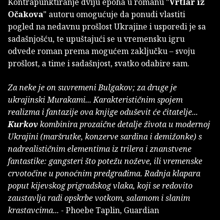
Kontrapunktiranje dviju epoha u romanu "
Vrtlar iz
Očakova
" autoru omogućuje da ponudi vlastiti
pogled na nedavnu prošlost Ukrajine i usporedi je sa
sadašnjošću, te upuštajući se u vremensku igru
odvede roman prema mogućem zaključku – svoju
prošlost, a time i sadašnjost, svatko odabire sam.
Za neke je on suvremeni Bulgakov; za druge je
ukrajinski Murakami... Karakterističnim spojem
realizma i fantazije ova knjige oduševit će čitatelje...
Kurkov
kombinira prozaične detalje života u modernoj
Ukrajini (maršrutke, konzerve sardina i demižonke) s
nadrealističnim elementima iz trilera i znanstvene
fantastike: gangsteri što potežu noževe, ili vremenske
crvotočine u ponoćnim predgrađima. Radnja klapara
poput kijevskog prigradskog vlaka, koji se redovito
zaustavlja radi opskrbe votkom, salamom i slanim
krastavcima...
- Phoebe Taplin, Guardian