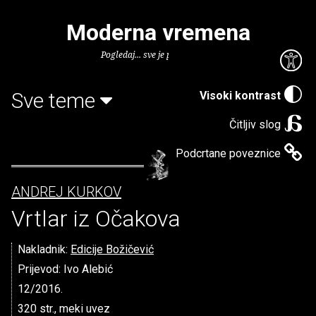
Moderna vremena
Pogledaj... sve je puno knjiga.
Sve teme
Visoki kontrast
Čitljiv slog
Podcrtane poveznice
ANDREJ KURKOV
Vrtlar iz Očakova
Nakladnik:
Edicije Božičević
Prijevod: Ivo Alebić
12/2016.
320 str., meki uvez