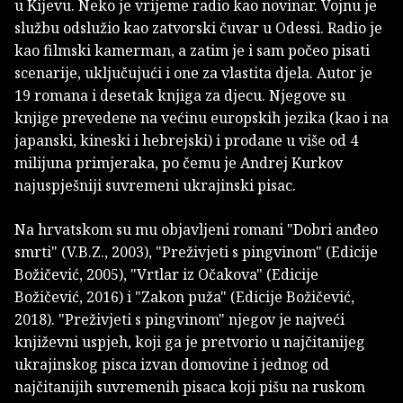
u Kijevu. Neko je vrijeme radio kao novinar. Vojnu je
službu odslužio kao zatvorski čuvar u Odessi. Radio je
kao filmski kamerman, a zatim je i sam počeo pisati
scenarije, uključujući i one za vlastita djela. Autor je
19 romana i desetak knjiga za djecu. Njegove su
knjige prevedene na većinu europskih jezika (kao i na
japanski, kineski i hebrejski) i prodane u više od 4
milijuna primjeraka, po čemu je Andrej Kurkov
najuspješniji suvremeni ukrajinski pisac.
Na hrvatskom su mu objavljeni romani "Dobri anđeo
smrti" (V.B.Z., 2003), "Preživjeti s pingvinom" (Edicije
Božičević, 2005), "Vrtlar iz Očakova" (Edicije
Božičević, 2016) i "Zakon puža" (Edicije Božičević,
2018). "Preživjeti s pingvinom" njegov je najveći
književni uspjeh, koji ga je pretvorio u najčitanijeg
ukrajinskog pisca izvan domovine i jednog od
najčitanijih suvremenih pisaca koji pišu na ruskom