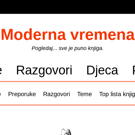
Moderna vremena
Pogledaj... sve je puno knjiga.
e
Razgovori
Djeca
e
Preporuke
Razgovori
Teme
Top lista knji