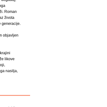
toga
srži. Roman
az života
e generacije.
n objavljen
rajini
že likove
oji,
ga nasilja,