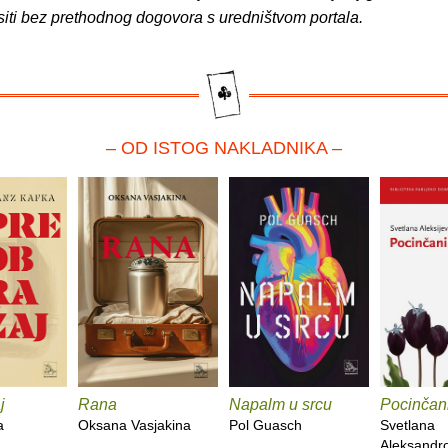
siti bez prethodnog dogovora s uredništvom portala.
– OD ISTOG NAKLADNIKA –
j
Rana
Napalm u srcu
Pocinčan
a
Oksana Vasjakina
Pol Guasch
Svetlana
Aleksandr