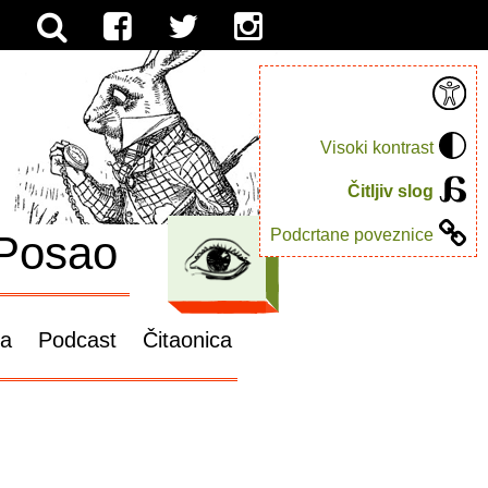
Visoki kontrast
Čitljiv slog
Podcrtane poveznice
Posao
ga
Podcast
Čitaonica