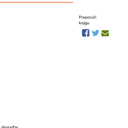
Preporuči
knjigu
v događaj,