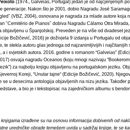
Peixoto
(1974., Galveias, Portugal) jedan je od najcjenjenijih po
e generacije. Nakon što je 2001. dobio Nagradu José Sarama
gled" (VBZ, 2004), osnovana je nagrada za mlade autore koja 
an "Cemitério de Pianos" dobiva Nagradu Cálamo Otra Mirada, 
a objavljenu u Španjolskoj. Preveden je na više od dvadeset jez
icije Božičević, 2016) je doživjela 9 izdanja u Portugalu od obja
, te stekla autoru glas jednoga od najzanimljivijih i najčitaniji
, a i svjetskih autora. 2016. godine s romanom “Galveias” (Edici
2017) osvaja nagradu Oceanos (koju mnogi nazivaju “Bookerom
jezik”) za najbolju knjigu objavljenu na portugalskom jeziku. Obj
jevernoj Koreji, “Unutar tajne“ (Edicije Božičević, 2020). Njego
 se u desecima antologija objavljenih na nizu jezika. Također 
redstave, a bio je i tekstopisac na zajedničkom albumu s bendo
o knjigama izrađene su na osnovu informacija dobivenih od nakl
atne uredničke obrade temeljem uvida u sadržaj knjige, te se ka