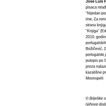
José Luís 
pisaca mlađ
"Nijedan po
ime. Za rom
stranu knjig
"Knjiga" (Ed
2010. godine
portugalskih
Božičević, 
portugalski 
putopis po S
proza nalaze
kazališne p
Moonspell.
© Bilješke 
njihove dod