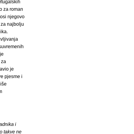
rtugalskih
go za roman
nosi njegovo
za najbolju
ika.
vljivanja
h suvremenih
je
 za
avio je
ve pjesme i
piše
m
adnika i
o takve ne