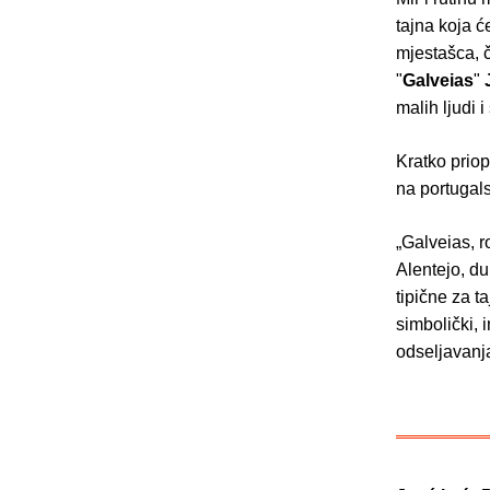
tajna koja ć
mjestašca, č
"
Galveias
"
malih ljudi 
Kratko prio
na portugal
„Galveias, 
Alentejo, du
tipične za t
simbolički, 
odseljavanj