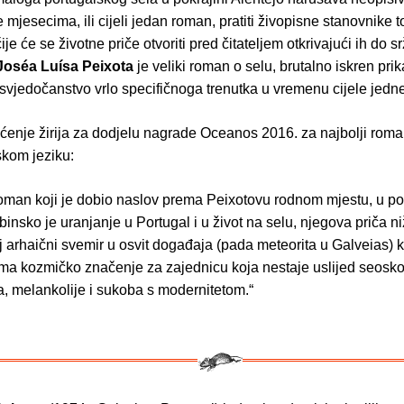
e mjesecima, ili cijeli jedan roman, pratiti živopisne stanovnike 
ije će se životne priče otvoriti pred čitateljem otkrivajući ih do 
Joséa Luísa Peixota
je veliki roman o selu, brutalno iskren prik
i svjedočanstvo vrlo specifičnoga trenutka u vremenu cijele jedn
pćenje žirija za dodjelu nagrade Oceanos 2016. za najbolji roma
skom jeziku:
roman koji je dobio naslov prema Peixotovu rodnom mjestu, u pok
binsko je uranjanje u Portugal i u život na selu, njegova priča ni
aj arhaični svemir u osvit događaja (pada meteorita u Galveias) k
ima kozmičko značenje za zajednicu koja nestaje uslijed seosko
a, melankolije i sukoba s modernitetom.“