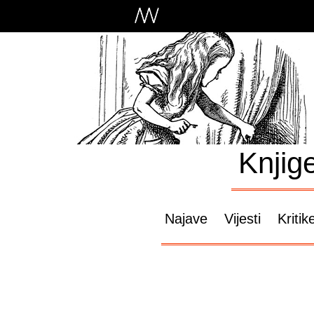
Knjig
Najave
Vijesti
Kritik