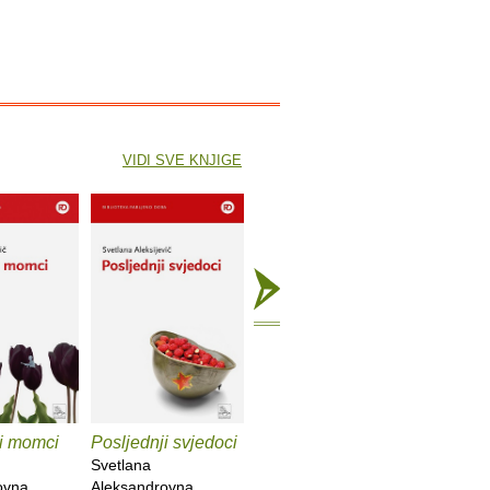
VIDI SVE KNJIGE
i momci
Posljednji svjedoci
Dečko, cura, lipanj,
Crno tije
srpanj
Svetlana
Marijana 
ovna
Aleksandrovna
Frode Grytten