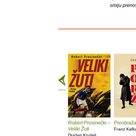
smiju preno
Robert Prosinečki –
Preobraža
Veliki Žuti
Franz Kafk
Dražen Krušelj