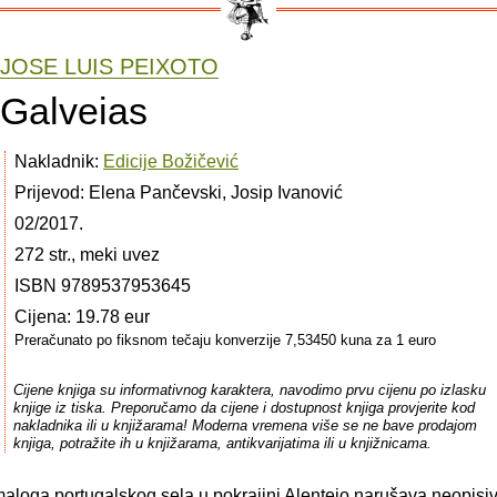
JOSE LUIS PEIXOTO
Galveias
Nakladnik:
Edicije Božičević
Prijevod: Elena Pančevski, Josip Ivanović
02/2017.
272 str., meki uvez
ISBN 9789537953645
Cijena: 19.78 eur
Preračunato po fiksnom tečaju konverzije 7,53450 kuna za 1 euro
Cijene knjiga su informativnog karaktera, navodimo prvu cijenu po izlasku
knjige iz tiska. Preporučamo da cijene i dostupnost knjiga provjerite kod
nakladnika ili u knjižarama! Moderna vremena više se ne bave prodajom
knjiga, potražite ih u knjižarama, antikvarijatima ili u knjižnicama.
 maloga portugalskog sela u pokrajini Alentejo narušava neopisi