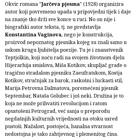
Okvir romana "
Jarčeva pjesma
" (1928) organizira
autor koji povremeno upada u pripovjedni tijek i daje
na znanje tko drži sve konce u ruci. No on nije i
biografski autor teksta, tj. ne predstavlja
Konstantina Vaginova
, nego je konstrukcija,
proizvod nepoznatog pjesnika kojeg su znali samo u
uskom krugu ljubitelja poezije. Tu je i znanstvenik
Teptjolkin, koji noću radi na svojem životnom djelu
Hijerarhija smislova, Miša Kotikov, skupljač građe o
tragično stradalom pjesniku Zaeufratskom, Kostja
Rotikov, stručnjak za barok, raskošni i luckasti stil,
Marija Petrovna Dalmatova, poremećeni pjesnik
Septembar, Nataša Golubec i još neki. Družina je to
koja ne može prihvatiti revolucijom i ratom
opustošeni Petrograd, već sanja o preporodu
negdašnjih kulturnih vrijednosti na otoku usred
pustoši. Nažalost, postojeća, banalna stvarnost
nedostojna je tako zahtjevnog i plemenitog čina.