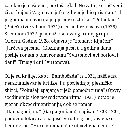
zatekao je ruševine, pustoš i glad. No zato je društveni
život bujao i Vaginov rijetko gdje nije bio prisutan. Tih
je godina objavio dvije pjesničke zbirke: "Put u kaos"
(Putešestvie v haos, 1921) i jednu bez naslova (1926).
Sredinom 1927. pridružio se avangardnoj grupi
Oberiu. Godine 1928. objavio je "roman s ključem" -
"Jarčeva pjesma" (Kozlinaja pesn'), a godinu dana
poslije roman o tom romanu "Svistonovljevi poslovi i
dani" (Trudy i dni Svistonova).
Obje su knjige, kao i "Bambočada" iz 1931, naišle na
nerazumijevanje kritike. I u posljednjoj pjesničkoj
zbirci, "Pokušaji spajanja riječi pomoću ritma" (Opyty
soedinenija slov posredstvom ritma, 1931), ostao je
vjeran eksperimentiranju, dok se roman
"Harpagonijana" (Garpagoniana), napisan 1932-1933,
ponovno fokusirao na piščev rodni grad, sovjetski
Lenjingrad. "Harpagonijana" je objavljena pedeset