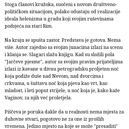
Stoga članovi kružoka, suočeni s novom društveno-
političkom situacijom, polako odustaju od realizacije
ideala helenizma u gradu koji svojim ruševinama
podsjeća na stari Rim.
Na kraju se spušta zastor. Predstava je gotova. Nema
više. Autor zajedno sa svojim junacima izlazi na scenu
i klanja se. Slagari slažu knjigu. Kad su složili pola
"Jarčeve pjesme", autor sa svojim pravim prijateljima
izlazi iz kavane u divnu petrogradsku proljetnu noć
koja podiže duše nad Nevom, nad dvorcima i
crkvama, u šuštavu noć koja pjeva kao vrt, kao
mladost, i leti poput strijele, u noć koja je, kako kaže
Vaginov, za njih već proletjela.
Piščeva je poruka dakle da u realnosti nema mjesta za
duhovne stvari, pogotovo ne za one iz prošlih
vremena. Jedino mjesto na koje se može "presaditi"