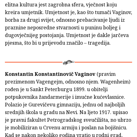
elitna kultura jest zagrobna sfera, vječnost koju
kreira umjetnik. Umjetnost je, kao što tumači Vaginov,
borba za drugi svijet, odnosno prebacivanje ljudi iz
praznine neposredne stvarnosti u puninu boljeg i
dugovječnijeg postojanja. Umjetnost je dakle jarčeva
pjesma, što bi u prijevodu značilo – tragedija.
Konstantin Konstantinovič Vaginov
(pravim
prezimenom Vagengejm, odnosno njem. Wagenheim)
rođen je u Sankt Peterburgu 1899. u obitelji
potpukovnika žandarmerije i imućne kućevlasnice.
Polazio je Gurevičevu gimnaziju, jednu od najboljih
srednjih škola u gradu na Nevi. Na ljeto 1917. upisao
je pravni fakultet Petrogradskog sveučilišta, no ubrzo
je mobiliziran u Crvenu armiju i poslan na bojišnicu.
Kad se nakon nekoliko godina vratio u rodni grad,