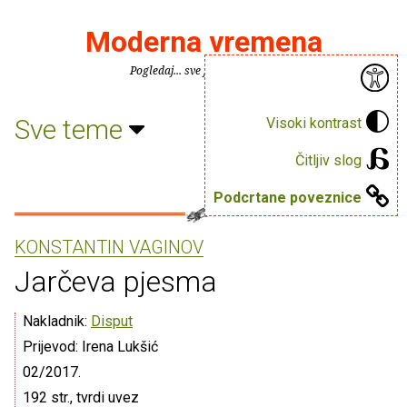
Moderna vremena
Pogledaj... sve je puno knjiga.
Sve teme
Visoki kontrast
Čitljiv slog
Podcrtane poveznice
KONSTANTIN VAGINOV
Jarčeva pjesma
Nakladnik:
Disput
Prijevod: Irena Lukšić
02/2017.
192 str., tvrdi uvez