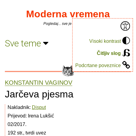
Moderna vremena
Pogledaj... sve je puno knjiga.
Sve teme
Visoki kontrast
Čitljiv slog
Podcrtane poveznice
KONSTANTIN VAGINOV
Jarčeva pjesma
Nakladnik:
Disput
Prijevod: Irena Lukšić
02/2017.
192 str., tvrdi uvez