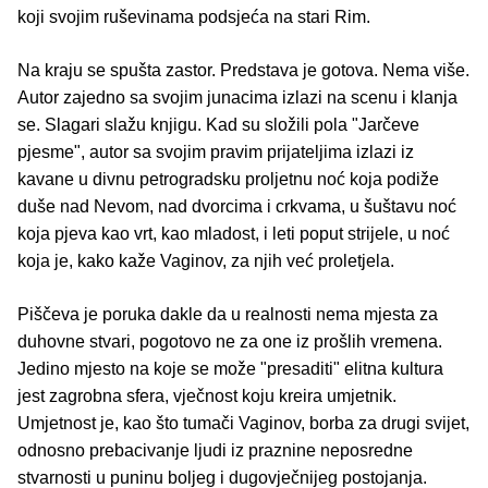
koji svojim ruševinama podsjeća na stari Rim.
Na kraju se spušta zastor. Predstava je gotova. Nema više.
Autor zajedno sa svojim junacima izlazi na scenu i klanja
se. Slagari slažu knjigu. Kad su složili pola "Jarčeve
pjesme", autor sa svojim pravim prijateljima izlazi iz
kavane u divnu petrogradsku proljetnu noć koja podiže
duše nad Nevom, nad dvorcima i crkvama, u šuštavu noć
koja pjeva kao vrt, kao mladost, i leti poput strijele, u noć
koja je, kako kaže Vaginov, za njih već proletjela.
Piščeva je poruka dakle da u realnosti nema mjesta za
duhovne stvari, pogotovo ne za one iz prošlih vremena.
Jedino mjesto na koje se može "presaditi" elitna kultura
jest zagrobna sfera, vječnost koju kreira umjetnik.
Umjetnost je, kao što tumači Vaginov, borba za drugi svijet,
odnosno prebacivanje ljudi iz praznine neposredne
stvarnosti u puninu boljeg i dugovječnijeg postojanja.