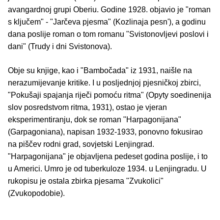
avangardnoj grupi Oberiu. Godine 1928. objavio je "roman
s ključem" - "Jarčeva pjesma" (Kozlinaja pesn'), a godinu
dana poslije roman o tom romanu "Svistonovljevi poslovi i
dani" (Trudy i dni Svistonova).
Obje su knjige, kao i "Bambočada" iz 1931, naišle na
nerazumijevanje kritike. I u posljednjoj pjesničkoj zbirci,
"Pokušaji spajanja riječi pomoću ritma" (Opyty soedinenija
slov posredstvom ritma, 1931), ostao je vjeran
eksperimentiranju, dok se roman "Harpagonijana"
(Garpagoniana), napisan 1932-1933, ponovno fokusirao
na piščev rodni grad, sovjetski Lenjingrad.
"Harpagonijana" je objavljena pedeset godina poslije, i to
u Americi. Umro je od tuberkuloze 1934. u Lenjingradu. U
rukopisu je ostala zbirka pjesama "Zvukolici"
(Zvukopodobie).