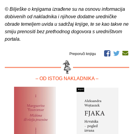
© Bilješke o knjigama izrađene su na osnovu informacija
dobivenih od nakladnika i njihove dodatne uredničke
obrade temeljem uvida u sadržaj knjige, te se kao takve ne
smiju prenositi bez prethodnog dogovora s uredništvom
portala.
Preporuči knjigu
– OD ISTOG NAKLADNIKA –