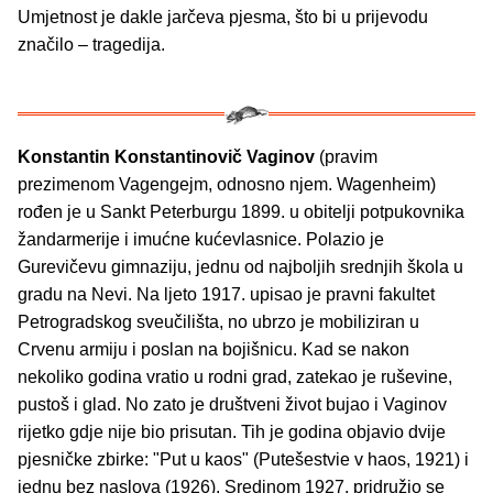
Umjetnost je dakle jarčeva pjesma, što bi u prijevodu
značilo – tragedija.
Konstantin Konstantinovič Vaginov
(pravim
prezimenom Vagengejm, odnosno njem. Wagenheim)
rođen je u Sankt Peterburgu 1899. u obitelji potpukovnika
žandarmerije i imućne kućevlasnice. Polazio je
Gurevičevu gimnaziju, jednu od najboljih srednjih škola u
gradu na Nevi. Na ljeto 1917. upisao je pravni fakultet
Petrogradskog sveučilišta, no ubrzo je mobiliziran u
Crvenu armiju i poslan na bojišnicu. Kad se nakon
nekoliko godina vratio u rodni grad, zatekao je ruševine,
pustoš i glad. No zato je društveni život bujao i Vaginov
rijetko gdje nije bio prisutan. Tih je godina objavio dvije
pjesničke zbirke: "Put u kaos" (Putešestvie v haos, 1921) i
jednu bez naslova (1926). Sredinom 1927. pridružio se