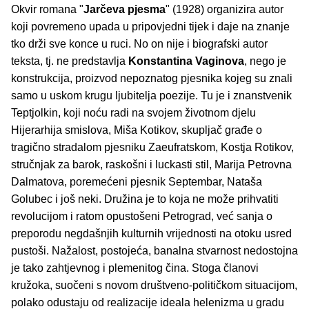
Okvir romana "
Jarčeva pjesma
" (1928) organizira autor
koji povremeno upada u pripovjedni tijek i daje na znanje
tko drži sve konce u ruci. No on nije i biografski autor
teksta, tj. ne predstavlja
Konstantina Vaginova
, nego je
konstrukcija, proizvod nepoznatog pjesnika kojeg su znali
samo u uskom krugu ljubitelja poezije. Tu je i znanstvenik
Teptjolkin, koji noću radi na svojem životnom djelu
Hijerarhija smislova, Miša Kotikov, skupljač građe o
tragično stradalom pjesniku Zaeufratskom, Kostja Rotikov,
stručnjak za barok, raskošni i luckasti stil, Marija Petrovna
Dalmatova, poremećeni pjesnik Septembar, Nataša
Golubec i još neki. Družina je to koja ne može prihvatiti
revolucijom i ratom opustošeni Petrograd, već sanja o
preporodu negdašnjih kulturnih vrijednosti na otoku usred
pustoši. Nažalost, postojeća, banalna stvarnost nedostojna
je tako zahtjevnog i plemenitog čina. Stoga članovi
kružoka, suočeni s novom društveno-političkom situacijom,
polako odustaju od realizacije ideala helenizma u gradu