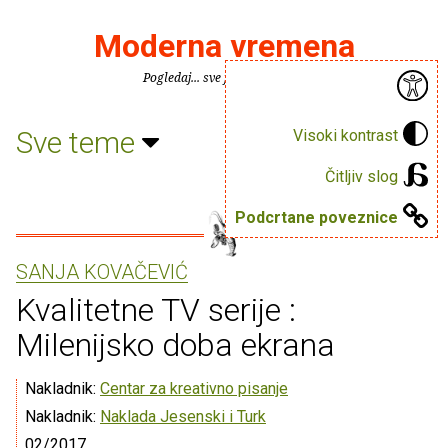
Moderna vremena
Pogledaj... sve je puno knjiga.
Sve teme
Visoki kontrast
Čitljiv slog
Podcrtane poveznice
SANJA KOVAČEVIĆ
Kvalitetne TV serije :
Milenijsko doba ekrana
Nakladnik:
Centar za kreativno pisanje
Nakladnik:
Naklada Jesenski i Turk
02/2017.