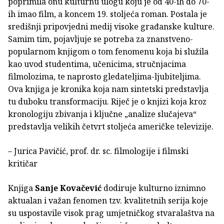
poprimila onu kulturnu ulogu koju je od 40-ih do 70-
ih imao film, a koncem 19. stoljeća roman. Postala je
središnji pripovjedni medij visoke građanske kulture.
Samim tim, pojavljuje se potreba za znanstveno-
popularnom knjigom o tom fenomenu koja bi služila
kao uvod studentima, učenicima, stručnjacima
filmolozima, te naprosto gledateljima-ljubiteljima.
Ova knjiga je kronika koja nam sintetski predstavlja
tu duboku transformaciju. Riječ je o knjizi koja kroz
kronologiju zbivanja i ključne „analize slučajeva“
predstavlja velikih četvrt stoljeća američke televizije.
– Jurica Pavičić, prof. dr. sc. filmologije i filmski
kritičar
Knjiga
Sanje Kovačević
dodiruje kulturno iznimno
aktualan i važan fenomen tzv. kvalitetnih serija koje
su uspostavile visok prag umjetničkog stvaralaštva na