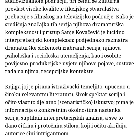
audiovizualnom području, pri čemu se kulturna
prevlast visoke kvalitete fikcijskog stvaralaštva
prebacuje s filmskog na televizijsko područje. Kako je
središnja značajka tih serija njihova dramaturška
kompleksnost i pristup Sanje Kovačević je lucidno
interpretacijski kompleksan: podjednako razmatra
dramaturške složenosti izabranih serija, njihova
psihološka i sociološka utemeljenja, kao i osobite
povijesno-produkcijske uvjete njihove pojave, sustave
rada na njima, recepcijske kontekste.
Knjiga joj je pisana istraživački temeljito, upućeno u
široku relevantnu literaturu, širok spektar serija i
očito vlastito djelatno (scenarističko) iskustvo; puna je
informacija o konkretnim okolnostima nastanka
serija, suptilnih interpretacijskih analiza, a sve to
dano čitkim i protočnim stilom, koji i očitu akribiju
autorice čini intrigantnom.