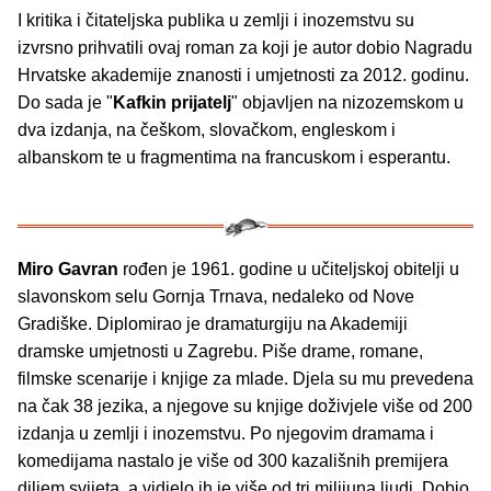
I kritika i čitateljska publika u zemlji i inozemstvu su
izvrsno prihvatili ovaj roman za koji je autor dobio Nagradu
Hrvatske akademije znanosti i umjetnosti za 2012. godinu.
Do sada je "
Kafkin prijatelj
" objavljen na nizozemskom u
dva izdanja, na češkom, slovačkom, engleskom i
albanskom te u fragmentima na francuskom i esperantu.
Miro Gavran
rođen je 1961. godine u učiteljskoj obitelji u
slavonskom selu Gornja Trnava, nedaleko od Nove
Gradiške. Diplomirao je dramaturgiju na Akademiji
dramske umjetnosti u Zagrebu. Piše drame, romane,
filmske scenarije i knjige za mlade. Djela su mu prevedena
na čak 38 jezika, a njegove su knjige doživjele više od 200
izdanja u zemlji i inozemstvu. Po njegovim dramama i
komedijama nastalo je više od 300 kazališnih premijera
diljem svijeta, a vidjelo ih je više od tri milijuna ljudi. Dobio