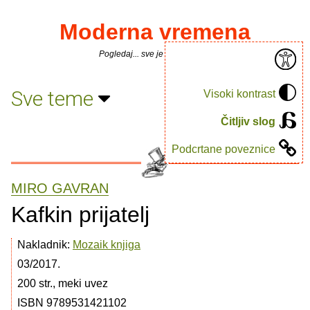
Moderna vremena
Pogledaj... sve je puno knjiga.
Sve teme
Visoki kontrast
Čitljiv slog
Podcrtane poveznice
MIRO GAVRAN
Kafkin prijatelj
Nakladnik:
Mozaik knjiga
03/2017.
200 str., meki uvez
ISBN 9789531421102