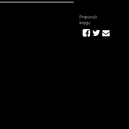
Preporuči
knjigu