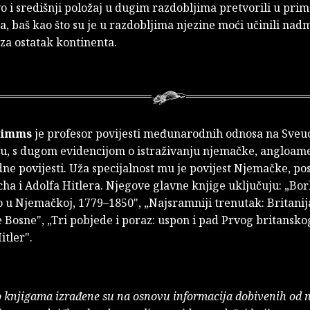
o i središnji položaj u dugim razdobljima pretvorili u prima
a, baš kao što su je u razdobljima njezine moći učinili n
 za ostatak kontinenta.
Simms
je profesor povijesti međunarodnih odnosa na Sveuc
, s dugom evidencijom o istraživanju njemačke, angloame
e povijesti. Uža specijalnost mu je povijest Njemačke, p
ha i Adolfa Hitlera. Njegove glavne knjige uključuju: „Bo
 u Njemačkoj, 1779–1850", „Najsramniji trenutak: Britanija
 Bosne", „Tri pobjede i poraz: uspon i pad Prvog britanskog
itler".
o knjigama izrađene su na osnovu informacija dobivenih od 