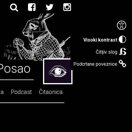
Visoki kontrast
Čitljiv slog
Posao
Podcrtane poveznice
ga
Podcast
Čitaonica