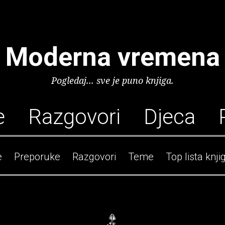
Moderna vremena
Pogledaj... sve je puno knjiga.
e
Razgovori
Djeca
e
Preporuke
Razgovori
Teme
Top lista knji