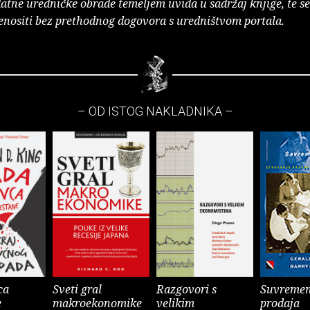
atne uredničke obrade temeljem uvida u sadržaj knjige, te s
enositi bez prethodnog dogovora s uredništvom portala.
– OD ISTOG NAKLADNIKA –
ca
Sveti gral
Razgovori s
Suvreme
e
makroekonomike
velikim
prodaja