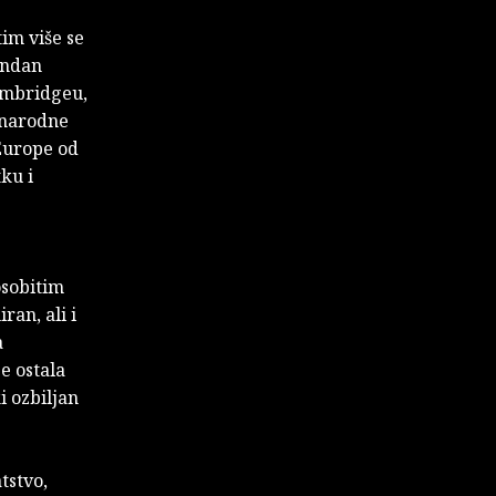
im više se
endan
ambridgeu,
unarodne
Europe od
tku i
osobitim
an, ali i
a
e ostala
i ozbiljan
tstvo,