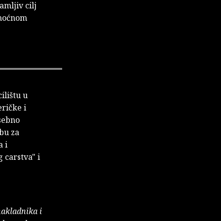
mljiv cilj
admoćnom
ilištu u
ričke i
osebno
rbu za
 i
 carstva" i
nakladnika i