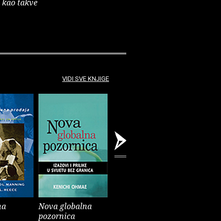
e kao takve
VIDI SVE KNJIGE
na
Nova globalna
Utjecaj : znanost i
Novac iz
pozornica
praksa
i povjere