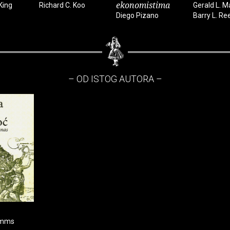
ekonomistima
King
Richard C. Koo
Gerald L. M
Diego Pizano
Barry L. Re
– OD ISTOG AUTORA –
imms