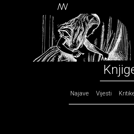
Knjig
Najave
Vijesti
Kritik