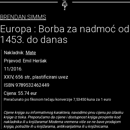
BRENDAN SIMMS
Europa : Borba za nadmoć od
1453. do danas
Nakladnik:
Mate
Prijevod: Emil Heršak
11/2016.
XXIV, 656 str., plastificirani uvez
ISBN 9789532462449
Cijena: 55.74 eur
Preračunato po fiksnom tečaju konverzije 7,53450 kuna za 1 euro
Cijene knjiga su informativnog karaktera, navodimo prvu cijenu po izlasku
knjige iz tiska. Preporučamo da cijene i dostupnost knjiga provjerite kod
nakladnika ili u knjižarama! Moderna vremena više se ne bave prodajom
knjiga, potražite ih u knjižarama, antikvarijatima ili u knjižnicama.