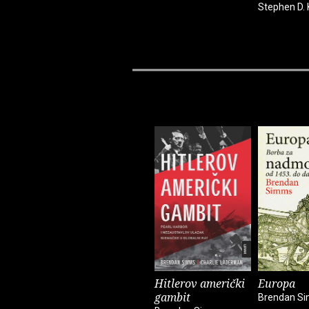
Stephen D. 
Hitlerov američki
Europa
gambit
Brendan S