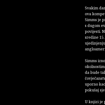
Svakim dan
ova kompet
Simms je p
s dugom ev
povijesti.
sredine 15.
ujedinjenju
angloamerič
Simms iznos
okolnostim
da bude tak
čovječanstv
uporno kaot
pokušaj sj
U knjizi je