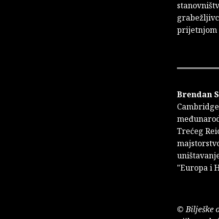
stanovništv
grabežljivc
prijetnjom
Brendan 
Cambridgeu
međunarodn
Trećeg Reic
majstorstvo
uništavanje
"Europa i H
© Bilješke 