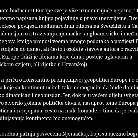
om budućnost Europe sve je više uznemirujuće nejasna, i t
entno napisana knjiga pojavljuje u pravo (ne)vrijeme. Br
rofesor povijesti međunarodnih odnosa na Sveučilištu u C
idencijom o istraživanju njemačke, angloameričke i međ
 Njegova knjiga prenosi veoma mnogo podataka o povijesti 
 stoljeća do danas, ali često i osobite stavove autora o razvi
 Europe (bliži je idejama koje danas postoje uglavnom u
kom svijetu, ali rijetko u Hrvatskoj).
i priču o konstantno promjenljivoj geopolitici Europe i o 
a koje su kontinent učinili tako nemogućim da bude dominir
o dinamičan i neobuzdan. Jer, dok je u većem dijelu svijet
o stvorilo goleme političke okvire, nasuprot tome Europa j
ična i rascjepana, često na male komade, s time da je svak
edinjavanja kontinenta bio onemogućen.
 posebna pažnja posvećena Njemačkoj, koju su njezino boga