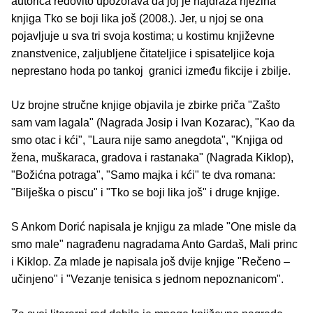
autorica redovito upozorava da joj je najdraža njezina
knjiga Tko se boji lika još (2008.). Jer, u njoj se ona
pojavljuje u sva tri svoja kostima; u kostimu književne
znanstvenice, zaljubljene čitateljice i spisateljice koja
neprestano hoda po tankoj granici između fikcije i zbilje.
Uz brojne stručne knjige objavila je zbirke priča "Zašto
sam vam lagala" (Nagrada Josip i Ivan Kozarac), "Kao da
smo otac i kći", "Laura nije samo anegdota", "Knjiga od
žena, muškaraca, gradova i rastanaka" (Nagrada Kiklop),
"Božićna potraga", "Samo majka i kći" te dva romana:
"Bilješka o piscu" i "Tko se boji lika još" i druge knjige.
S Ankom Dorić napisala je knjigu za mlade "One misle da
smo male" nagrađenu nagradama Anto Gardaš, Mali princ
i Kiklop. Za mlade je napisala još dvije knjige "Rečeno –
učinjeno" i "Vezanje tenisica s jednom nepoznanicom".