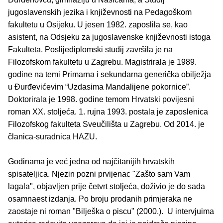
jugoslavenskih jezika i književnosti na Pedagoškom
fakultetu u Osijeku. U jesen 1982. zaposlila se, kao
asistent, na Odsjeku za jugoslavenske književnosti istoga
Fakulteta. Poslijediplomski studij završila je na
Filozofskom fakultetu u Zagrebu. Magistrirala je 1989.
godine na temi Primarna i sekundarna generička obilježja
u Đurđevićevim “Uzdasima Mandalijene pokornice”.
Doktorirala je 1998. godine temom Hrvatski povijesni
roman XX. stoljeća. 1. rujna 1993. postala je zaposlenica
Filozofskog fakulteta Sveučilišta u Zagrebu. Od 2014. je
članica-suradnica HAZU.
Godinama je već jedna od najčitanijih hrvatskih
spisateljica. Njezin pozni prvijenac "Zašto sam Vam
lagala", objavljen prije četvrt stoljeća, doživio je do sada
osamnaest izdanja. Po broju prodanih primjeraka ne
zaostaje ni roman "Bilješka o piscu" (2000.). U intervjuima