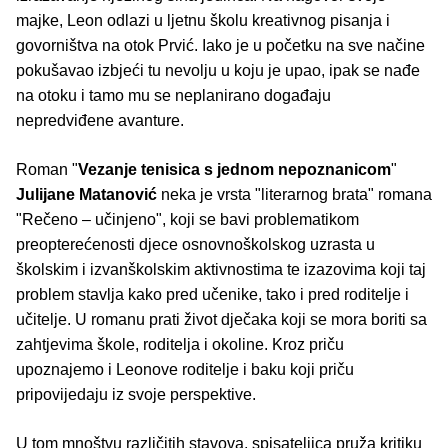
majke, Leon odlazi u ljetnu školu kreativnog pisanja i
govorništva na otok Prvić. Iako je u početku na sve načine
pokušavao izbjeći tu nevolju u koju je upao, ipak se nađe
na otoku i tamo mu se neplanirano događaju
nepredviđene avanture.
Roman "
Vezanje tenisica s jednom nepoznanicom
"
Julijane Matanović
neka je vrsta "literarnog brata" romana
"Rečeno – učinjeno", koji se bavi problematikom
preopterećenosti djece osnovnoškolskog uzrasta u
školskim i izvanškolskim aktivnostima te izazovima koji taj
problem stavlja kako pred učenike, tako i pred roditelje i
učitelje. U romanu prati život dječaka koji se mora boriti sa
zahtjevima škole, roditelja i okoline. Kroz priču
upoznajemo i Leonove roditelje i baku koji priču
pripovijedaju iz svoje perspektive.
U tom mnoštvu različitih stavova, spisateljica pruža kritiku