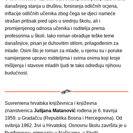
današnjeg stanja u društvu, forsiranja odličnih ocjena,
inflacije odličnih učenika zbog čega se djeci nameće
strašan pritisak pred upis u srednju školu, ali i
promijenjenog odnosa učenika i roditelja prema
profesorima u školi. Iako roman obrađuje teške teme
današnjice, pisan je duhovitim stilom, prilagođenim za
mlade. Osim što je roman za mlade, u njemu su i poruke
namijenjene upravo roditeljima i svima onima koji kroje
mišljenja i stavove mladih ljudi te tako određuju njihovu
budućnost.
Suvremena hrvatska književnica i književna
znanstvenica
Julijana Matanović
rođena je 6. travnja
1959. u Gradačcu (Republika Bosna i Hercegovina). Od
svibnja 1962. živi u Hrvatskoj. Osnovnu školu završila je u
Đurđenovcu, gimnaziju u Našicama, a Studij