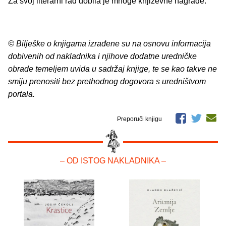
Za svoj literarni rad dobila je mnoge književne nagrade.
© Bilješke o knjigama izrađene su na osnovu informacija
dobivenih od nakladnika i njihove dodatne uredničke
obrade temeljem uvida u sadržaj knjige, te se kao takve ne
smiju prenositi bez prethodnog dogovora s uredništvom
portala.
Preporuči knjigu
– OD ISTOG NAKLADNIKA –