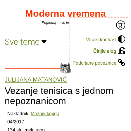
Moderna vremena
Pogledaj... sve je puno knjiga.
Sve teme
Visoki kontrast
Čitljiv slog
Podcrtane poveznice
JULIJANA MATANOVIĆ
Vezanje tenisica s jednom
nepoznanicom
Nakladnik:
Mozaik knjiga
04/2017.
134 str., meki uvez