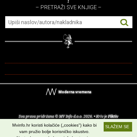
– PRETRAŽI SVE KNJIGE –
Moderna vremena
Sva prava pridržana © MV Info d.o.o. 2026. • Kriv je
Fiktiv
Mvinfo.hr koristi kolačiće („cookies“) kako bi
SLAŽEM SE
O nama
•
Pomoć
•
Uvjeti korištenja
•
RSS kanali
vam pružio bolje korisničko iskustvo.