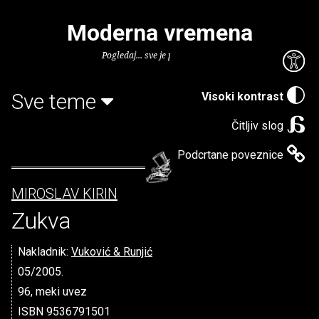
Moderna vremena
Pogledaj... sve je puno knjiga.
Sve teme
Visoki kontrast
Čitljiv slog
Podcrtane poveznice
MIROSLAV KIRIN
Zukva
Nakladnik:
Vuković & Runjić
05/2005.
96, meki uvez
ISBN 9536791501