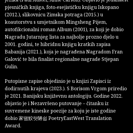
pjesničkih knjiga, foto­‑esejističku knjigu Iskopano
(2012.), slikovnicu Zimska potraga (2015.) u
koautorstvu s umjetnikom Mingsheng Pijem,
autofikcionalni roman Album (2001), za koji je dobio
Nagradu Jutarnjeg lista za najbolje prozno djelo u
2001. godini, te hibridnu knjigu kratkih zapisa
Babanija (2021.), koja je nagrađena Nagradom Fran
Galović te bila finalist regio­nalne nagrade Stjepan
Gulin.
Putopisne zapise objedinio je u knjizi Zapisci iz
dodirnutih krajeva (2023.). S Borisom Vrgom priredio
je 2021. Banijsku književnu antologiju. Godine 2022.
objavio je i Nezavršeno putovanje – čitanku iz
suvremene kineske poezije za koju je iste godine
dobio 家땜鮫럇陋쉽 PoetryEastWest Translation
Award.