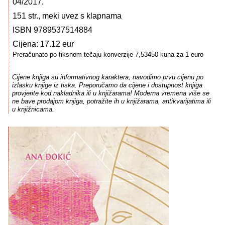
04/2017.
151 str., meki uvez s klapnama
ISBN 9789537514884
Cijena: 17.12 eur
Preračunato po fiksnom tečaju konverzije 7,53450 kuna za 1 euro
Cijene knjiga su informativnog karaktera, navodimo prvu cijenu po
izlasku knjige iz tiska. Preporučamo da cijene i dostupnost knjiga
provjerite kod nakladnika ili u knjižarama! Moderna vremena više se
ne bave prodajom knjiga, potražite ih u knjižarama, antikvarijatima ili
u knjižnicama.