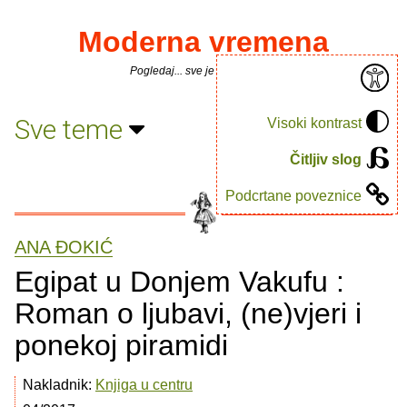
Moderna vremena
Pogledaj... sve je puno knjiga.
Sve teme
Visoki kontrast
Čitljiv slog
Podcrtane poveznice
ANA ÐOKIĆ
Egipat u Donjem Vakufu :
Roman o ljubavi, (ne)vjeri i
ponekoj piramidi
Nakladnik:
Knjiga u centru