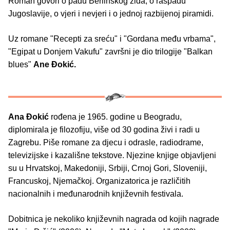
Roman govori o padu Berlinskog zida, o raspadu
Jugoslavije, o vjeri i nevjeri i o jednoj razbijenoj piramidi.
Uz romane "Recepti za sreću" i "Gordana među vrbama",
"Egipat u Donjem Vakufu" završni je dio trilogije "Balkan
blues"
Ane Đokić.
Ana Đokić
rođena je 1965. godine u Beogradu,
diplomirala je filozofiju, više od 30 godina živi i radi u
Zagrebu. Piše romane za djecu i odrasle, radiodrame,
televizijske i kazališne tekstove. Njezine knjige objavljeni
su u Hrvatskoj, Makedoniji, Srbiji, Crnoj Gori, Sloveniji,
Francuskoj, Njemačkoj. Organizatorica je različitih
nacionalnih i međunarodnih književnih festivala.
Dobitnica je nekoliko književnih nagrada od kojih nagrade