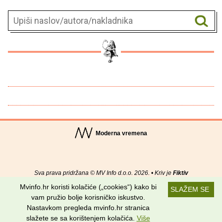
Moderna vremena
Sva prava pridržana © MV Info d.o.o. 2026. • Kriv je
Fiktiv
Mvinfo.hr koristi kolačiće („cookies“) kako bi
SLAŽEM SE
O nama
•
Pomoć
•
Uvjeti korištenja
•
RSS kanali
vam pružio bolje korisničko iskustvo.
Nastavkom pregleda mvinfo.hr stranica
Potraži nas na:
slažete se sa korištenjem kolačića.
Više