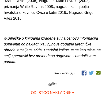
"Marin Držić" (2006), Nagrade "Mato Lovrak" (2002),
priznanja White Ravens 2008., nagrade za najbolju
hrvatsku slikovnicu Ovca u kutiji 2016., Nagrade Grigor
Vitez 2016.
© Bilješke o knjigama izrađene su na osnovu informacija
dobivenih od nakladnika i njihove dodatne uredničke
obrade temeljem uvida u sadržaj knjige, te se kao takve ne
smiju prenositi bez prethodnog dogovora s uredništvom
portala.
Preporuči knjigu
– OD ISTOG NAKLADNIKA –