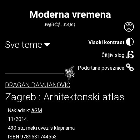
Moderna vremena
Pogledaj... sve je puno knjiga.
Sve teme
Visoki kontrast
Čitljiv slog
Podcrtane poveznice
DRAGAN DAMJANOVIĆ
Zagreb : Arhitektonski atlas
Nakladnik:
AGM
11/2014.
430 str., meki uvez s klapnama
ISBN 9789531744553