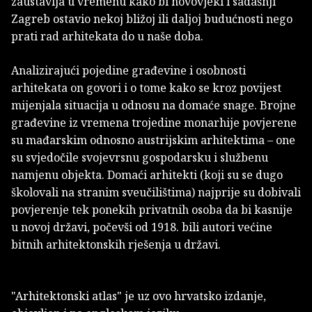
zaustavlja u vremenu kako bi novovjeki i sadašnji
Zagreb ostavio nekoj bližoj ili daljoj budućnosti nego
prati rad arhitekata do u naše doba.
Analizirajući pojedine građevine i osobnosti
arhitekata on govori i o tome kako se kroz povijest
mijenjala situacija u odnosu na domaće snage. Brojne
građevine iz vremena trojedine monarhije povjerene
su mađarskim odnosno austrijskim arhitektima – one
su svjedočile svojevrsnu gospodarsku i službenu
namjenu objekta. Domaći arhitekti (koji su se dugo
školovali na stranim sveučilištima) najprije su dobivali
povjerenje tek ponekih privatnih osoba da bi kasnije
u novoj državi, počevši od 1918. bili autori većine
bitnih arhitektonskih rješenja u državi.
"Arhitektonski atlas" je uz ovo hrvatsko izdanje,