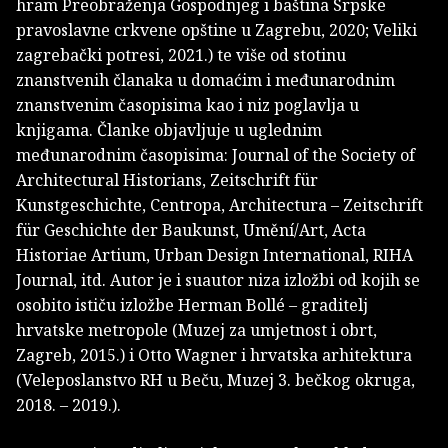
hram Preobraženja Gospodnjeg i baština Srpske
pravoslavne crkvene opštine u Zagrebu, 2020; Veliki
zagrebački potresi, 2021.) te više od stotinu
znanstvenih članaka u domaćim i međunarodnim
znanstvenim časopisima kao i niz poglavlja u
knjigama. Članke objavljuje u uglednim
međunarodnim časopisima: Journal of the Society of
Architectural Historians, Zeitschrift für
Kunstgeschichte, Centropa, Architectura – Zeitschrift
für Geschichte der Baukunst, Umění/Art, Acta
Historiae Artium, Urban Design International, RIHA
Journal, itd. Autor je i suautor niza izložbi od kojih se
osobito ističu izložbe Herman Bollé – graditelj
hrvatske metropole (Muzej za umjetnost i obrt,
Zagreb, 2015.) i Otto Wagner i hrvatska arhitektura
(Veleposlanstvo RH u Beču, Muzej 3. bečkog okruga,
2018. – 2019.).