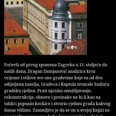
Počevši od prvog spomena Zagreba u 11. stoljeću do
naših dana, Dragan Damjanović analizira kroz
vrijeme i stilove sve one građevine koje su od dva
odijeljena naselja, Gradeca i Kaptola stvarale buduću
gradsku cjelinu. Prati njezino osmišljavanje,
rekonstrukcije, obnove i preinake ne bi li kao na
tablici popunio kockice i stvorio cjelinu grada kakvog
danas vidimo. Zanimljivo je da se on u svojoj knjizi ne