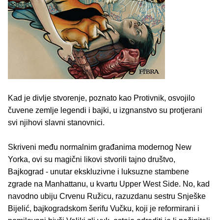
Kad je divlje stvorenje, poznato kao Protivnik, osvojilo
čuvene zemlje legendi i bajki, u izgnanstvo su protjerani
svi njihovi slavni stanovnici.
Skriveni među normalnim građanima modernog New
Yorka, ovi su magični likovi stvorili tajno društvo,
Bajkograd - unutar ekskluzivne i luksuzne stambene
zgrade na Manhattanu, u kvartu Upper West Side. No, kad
navodno ubiju Crvenu Ružicu, razuzdanu sestru Snješke
Bijelić, bajkogradskom šerifu Vučku, koji je reformirani i