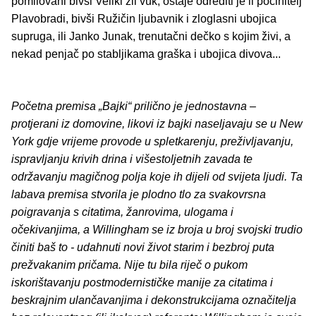
pomilovani bivši Veliki zli vuk, ostaje odrediti je li počinitelj
Plavobradi, bivši Ružičin ljubavnik i zloglasni ubojica
supruga, ili Janko Junak, trenutačni dečko s kojim živi, a
nekad penjač po stabljikama graška i ubojica divova...
Početna premisa „Bajki“ prilično je jednostavna –
protjerani iz domovine, likovi iz bajki naseljavaju se u New
York gdje vrijeme provode u spletkarenju, preživljavanju,
ispravljanju krivih drina i višestoljetnih zavada te
održavanju magičnog polja koje ih dijeli od svijeta ljudi. Ta
labava premisa stvorila je plodno tlo za svakovrsna
poigravanja s citatima, žanrovima, ulogama i
očekivanjima, a Willingham se iz broja u broj svojski trudio
činiti baš to - udahnuti novi život starim i bezbroj puta
prežvakanim pričama. Nije tu bila riječ o pukom
iskorištavanju postmodernističke manije za citatima i
beskrajnim ulančavanjima i dekonstrukcijama označitelja