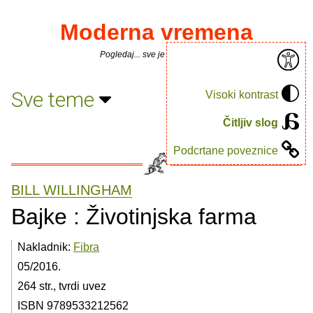
Moderna vremena
Pogledaj... sve je puno knjiga.
Sve teme
Visoki kontrast
Čitljiv slog
Podcrtane poveznice
BILL WILLINGHAM
Bajke : Životinjska farma
Nakladnik:
Fibra
05/2016.
264 str., tvrdi uvez
ISBN 9789533212562