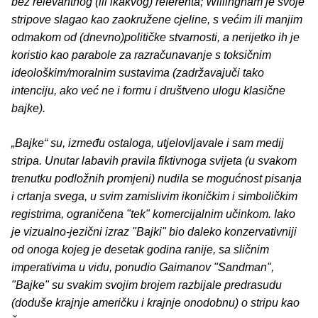
bez relevantnog (ili ikakvog) referenta; Willingham je svoje
stripove slagao kao zaokružene cjeline, s većim ili manjim
odmakom od (dnevno)političke stvarnosti, a nerijetko ih je
koristio kao parabole za razračunavanje s toksičnim
ideološkim/moralnim sustavima (zadržavajuči tako
intenciju, ako već ne i formu i društveno ulogu klasične
bajke).
„Bajke“ su, između ostaloga, utjelovljavale i sam medij
stripa. Unutar labavih pravila fiktivnoga svijeta (u svakom
trenutku podložnih promjeni) nudila se mogućnost pisanja
i crtanja svega, u svim zamislivim ikoničkim i simboličkim
registrima, ograničena "tek" komercijalnim učinkom. Iako
je vizualno-jezični izraz "Bajki" bio daleko konzervativniji
od onoga kojeg je desetak godina ranije, sa sličnim
imperativima u vidu, ponudio Gaimanov "Sandman",
"Bajke" su svakim svojim brojem razbijale predrasudu
(doduše krajnje američku i krajnje onodobnu) o stripu kao