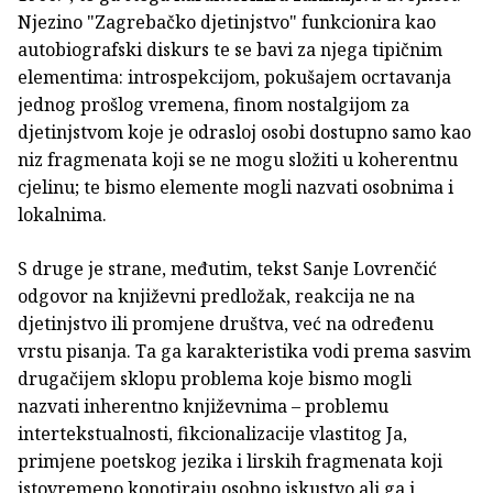
Njezino "Zagrebačko djetinjstvo" funkcionira kao
autobiografski diskurs te se bavi za njega tipičnim
elementima: introspekcijom, pokušajem ocrtavanja
jednog prošlog vremena, finom nostalgijom za
djetinjstvom koje je odrasloj osobi dostupno samo kao
niz fragmenata koji se ne mogu složiti u koherentnu
cjelinu; te bismo elemente mogli nazvati osobnima i
lokalnima.
S druge je strane, međutim, tekst Sanje Lovrenčić
odgovor na književni predložak, reakcija ne na
djetinjstvo ili promjene društva, već na određenu
vrstu pisanja. Ta ga karakteristika vodi prema sasvim
drugačijem sklopu problema koje bismo mogli
nazvati inherentno književnima – problemu
intertekstualnosti, fikcionalizacije vlastitog Ja,
primjene poetskog jezika i lirskih fragmenata koji
istovremeno konotiraju osobno iskustvo ali ga i