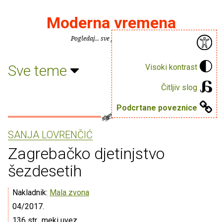
Moderna vremena
Pogledaj... sve je puno knjiga.
Sve teme
Visoki kontrast
Čitljiv slog
Podcrtane poveznice
SANJA LOVRENČIĆ
Zagrebačko djetinjstvo
šezdesetih
Nakladnik:
Mala zvona
04/2017.
136 str., meki uvez