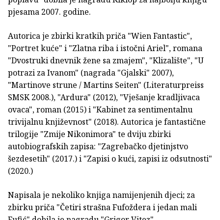
pjesama 2007. godine.
Autorica je zbirki kratkih priča "Wien Fantastic",
"Portret kuće" i "Zlatna riba i istočni Ariel", romana
"Dvostruki dnevnik žene sa zmajem", "Klizalište", "U
potrazi za Ivanom" (nagrada "Gjalski" 2007),
"Martinove strune / Martins Seiten" (Literaturpreiss
SMSK 2008.), "Ardura" (2012), "Vješanje kradljivaca
ovaca", roman (2015) i "Kabinet za sentimentalnu
trivijalnu književnost" (2018). Autorica je fantastične
trilogije "Zmije Nikonimora" te dviju zbirki
autobiografskih zapisa: "Zagrebačko djetinjstvo
šezdesetih" (2017.) i "Zapisi o kući, zapisi iz odsutnosti"
(2020.)
Napisala je nekoliko knjiga namijenjenih djeci; za
zbirku priča "Četiri strašna Fufoždera i jedan mali
Fufić" dobila je nagradu "Grigor Vitez".