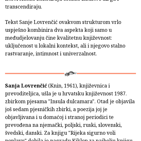
transcendiraju.
Tekst Sanje Lovrenčić ovakvom strukturom vrlo
uspješno kombinira dva aspekta koji samo u
međudjelovanju čine kvalitetnu književnost:
uključenost u lokalni kontekst, ali i njegovo stalno
rastvaranje, intimnost i univerzalnost.
Sanja Lovrenčić
(Knin, 1961), književnica i
prevoditeljica, ušla je u hrvatsku književnost 1987.
zbirkom pjesama "Insula dulcamara". Otad je objavila
još sedam pjesničkih zbirki, a poezija joj je
objavljivana i u domaćoj i stranoj periodici te
prevođena na njemački, poljski, ruski, slovenski,
švedski, danski. Za knjigu "Rijeka sigurno voli
poplavu" dobila je nagradu Kiklop za najbolju knjigu