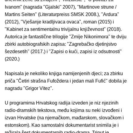
Ivanom" (nagrada "Gjalski" 2007), "Martinove strune /
Martins Seiten" (Literaturpreiss SMSK 2008.), "Ardura"
(2012), "Vješanje kradljivaca ovaca", roman (2015) i
"Kabinet za sentimentalnu trivijalnu književnost" (2018).
Autorica je fantastične trilogije "Zmije Nikonimora" te dviju
zbirki autobiografskih zapisa: "Zagrebačko djetinjstvo
šezdesetih" (2017.) i "Zapisi o kući, zapisi iz odsutnosti"
(2020.)
Napisala je nekoliko knjiga namijenjenih djeci; za zbirku
priča "Četiri strašna Fufoždera i jedan mali Fufić" dobila je
nagradu "Grigor Vitez".
U programima Hrvatskog radija izveden je niz njezinih
radio-dramskih tekstova, među kojima su neki izvođeni i
izvan Hrvatske (na njemačkom, mađarskom, slovačkom i
estonskom). Kao samostalni dokumentarist snimila je i
režirala šest dokumentarnih radio-drama. Triput je