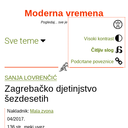
Moderna vremena
Pogledaj... sve je puno knjiga.
Sve teme
Visoki kontrast
Čitljiv slog
Podcrtane poveznice
SANJA LOVRENČIĆ
Zagrebačko djetinjstvo
šezdesetih
Nakladnik:
Mala zvona
04/2017.
136 str., meki uvez