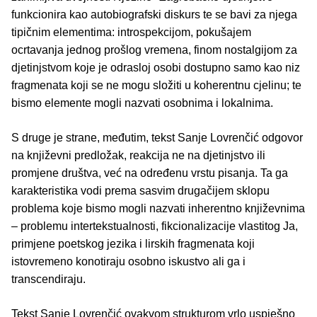
funkcionira kao autobiografski diskurs te se bavi za njega
tipičnim elementima: introspekcijom, pokušajem
ocrtavanja jednog prošlog vremena, finom nostalgijom za
djetinjstvom koje je odrasloj osobi dostupno samo kao niz
fragmenata koji se ne mogu složiti u koherentnu cjelinu; te
bismo elemente mogli nazvati osobnima i lokalnima.
S druge je strane, međutim, tekst Sanje Lovrenčić odgovor
na književni predložak, reakcija ne na djetinjstvo ili
promjene društva, već na određenu vrstu pisanja. Ta ga
karakteristika vodi prema sasvim drugačijem sklopu
problema koje bismo mogli nazvati inherentno književnima
– problemu intertekstualnosti, fikcionalizacije vlastitog Ja,
primjene poetskog jezika i lirskih fragmenata koji
istovremeno konotiraju osobno iskustvo ali ga i
transcendiraju.
Tekst Sanje Lovrenčić ovakvom strukturom vrlo uspješno