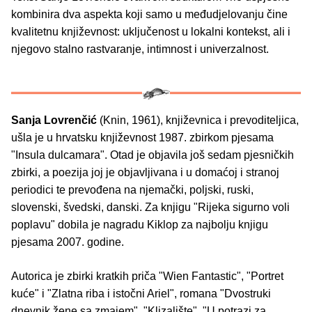
kombinira dva aspekta koji samo u međudjelovanju čine
kvalitetnu književnost: uključenost u lokalni kontekst, ali i
njegovo stalno rastvaranje, intimnost i univerzalnost.
Sanja Lovrenčić
(Knin, 1961), književnica i prevoditeljica,
ušla je u hrvatsku književnost 1987. zbirkom pjesama
"Insula dulcamara". Otad je objavila još sedam pjesničkih
zbirki, a poezija joj je objavljivana i u domaćoj i stranoj
periodici te prevođena na njemački, poljski, ruski,
slovenski, švedski, danski. Za knjigu "Rijeka sigurno voli
poplavu" dobila je nagradu Kiklop za najbolju knjigu
pjesama 2007. godine.
Autorica je zbirki kratkih priča "Wien Fantastic", "Portret
kuće" i "Zlatna riba i istočni Ariel", romana "Dvostruki
dnevnik žene sa zmajem", "Klizalište", "U potrazi za