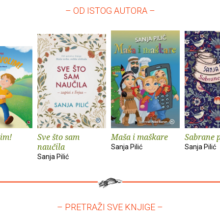
– OD ISTOG AUTORA –
lim!
Sve što sam
Maša i maškare
Sabrane 
naučila
Sanja Pilić
Sanja Pilić
Sanja Pilić
– PRETRAŽI SVE KNJIGE –