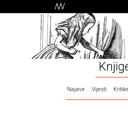
Knjig
Najave
Vijesti
Kritik