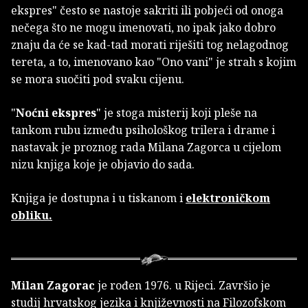
ekspres" često se nastoje sakriti ili pobjeći od onoga
nečega što ne mogu imenovati, no ipak jako dobro
znaju da će se kad-tad morati riješiti tog nelagodnog
tereta, a to, imenovano kao "Ono vani" je strah s kojim
se mora suočiti pod svaku cijenu.
"
Noćni ekspres
" je stoga misterij koji pleše na
tankom rubu između psihološkog trilera i drame i
nastavak je proznog rada Milana Zagorca u cijelom
nizu knjiga koje je objavio do sada.
Knjiga je dostupna i u tiskanom i
elektroničkom
obliku.
Milan Zagorac
je rođen 1976. u Rijeci. Završio je
studij hrvatskog jezika i književnosti na Filozofskom