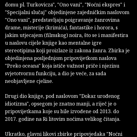
domu pl. Turkovicza", "Ono vani", "Noćni ekspres" i
"Specijalni slučaj" objedinjene zajedničkim naslovom
"Ono vani", predstavljaju poigravanje žanrovima
drame, misterije (krimića), fantastike i horora, s
jakim utjecajem (filmskog) noira, što se i manifestira
u naslovu cijele knjige kao mentalne igre
stereotipima koji proizlaze iz zakona žanra. Zbirka je
objedinjena posljednjom pripovijetkom naslova
"Preko oceana" koja ističe važnost priče i njezinu
svjetotvornu funkciju, a dio je veće, za sada
neobjavljene cjeline.
Drugi dio knjige, pod naslovom "Dokaz urođenog
idiotizma", opsegom je znatno manji, a riječ je o
pripovijetkama koje su bile izvođene od 2013. do
2017. godine na Ri litovim noćima velikog čitanja.
Ukratko, glavni likovi zbirke pripovjedaka "Noćni