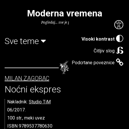
Moderna vremena
Pogledaj... sve je puno knjiga.
Sve teme
Visoki kontrast
Čitljiv slog
Podcrtane poveznice
MILAN ZAGORAC
Noćni ekspres
Nakladnik:
Studio TiM
06/2017.
100 str., meki uvez
ISBN 9789537780630