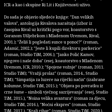
ICR-a kao i skupine Ri Lit i Književnosti uživo.
Do sada je objavio sljedeće knjige: "Dan velikih
valova", antologija Rivalova naraštaja (izbor iz
časopisa Rival uz kritički pogo vor, koautorstvo s
Goranom Ušljebrkom i Mladenom Uremom, Rival,
2001.); "Želiš li pogledati sunce u ponoć?" (roman,
Adamić, 2002.); "Jeste li kupili direktoru parkerice"
(roman, Studio TiM, 2006.); "Janko Polić Kamov,
njegovo i naše doba" (esej, koautorstvo s Mladenom
Uremom, ICR, 2010.); "Spojene vožnje" (roman, 2011.
Studio TiM); "Vražji prolaz" (roman, 2014., Studio
TiM); "Simpatija za luzere na riječki način" (izabrane
kolumne, Studio TiM, 2015.); "Objava po povratku iz
crne šume – simboli vječnog sazrijevanja" (esej, Studio
TiM, 2015.), "Noina velika avantura" (roman za djecu,
Studio TiM, 2016.), "Noćni ekspres" (roman, Studio
TiM, 2017.), "Kralj ribar" (roman, Studio TiM, 2020.).