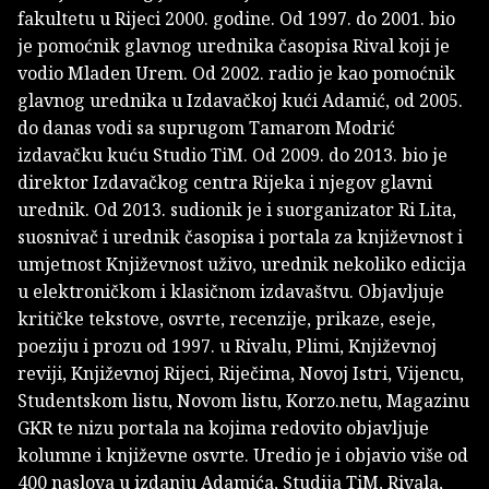
fakultetu u Rijeci 2000. godine. Od 1997. do 2001. bio
je pomoćnik glavnog urednika časopisa Rival koji je
vodio Mladen Urem. Od 2002. radio je kao pomoćnik
glavnog urednika u Izdavačkoj kući Adamić, od 2005.
do danas vodi sa suprugom Tamarom Modrić
izdavačku kuću Studio TiM. Od 2009. do 2013. bio je
direktor Izdavačkog centra Rijeka i njegov glavni
urednik. Od 2013. sudionik je i suorganizator Ri Lita,
suosnivač i urednik časopisa i portala za književnost i
umjetnost Književnost uživo, urednik nekoliko edicija
u elektroničkom i klasičnom izdavaštvu. Objavljuje
kritičke tekstove, osvrte, recenzije, prikaze, eseje,
poeziju i prozu od 1997. u Rivalu, Plimi, Književnoj
reviji, Književnoj Rijeci, Riječima, Novoj Istri, Vijencu,
Studentskom listu, Novom listu, Korzo.netu, Magazinu
GKR te nizu portala na kojima redovito objavljuje
kolumne i književne osvrte. Uredio je i objavio više od
400 naslova u izdanju Adamića, Studija TiM, Rivala,