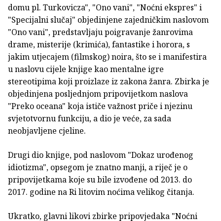
domu pl. Turkovicza", "Ono vani", "Noćni ekspres" i
"Specijalni slučaj" objedinjene zajedničkim naslovom
"Ono vani", predstavljaju poigravanje žanrovima
drame, misterije (krimića), fantastike i horora, s
jakim utjecajem (filmskog) noira, što se i manifestira
u naslovu cijele knjige kao mentalne igre
stereotipima koji proizlaze iz zakona žanra. Zbirka je
objedinjena posljednjom pripovijetkom naslova
"Preko oceana" koja ističe važnost priče i njezinu
svjetotvornu funkciju, a dio je veće, za sada
neobjavljene cjeline.
Drugi dio knjige, pod naslovom "Dokaz urođenog
idiotizma", opsegom je znatno manji, a riječ je o
pripovijetkama koje su bile izvođene od 2013. do
2017. godine na Ri litovim noćima velikog čitanja.
Ukratko, glavni likovi zbirke pripovjedaka "Noćni