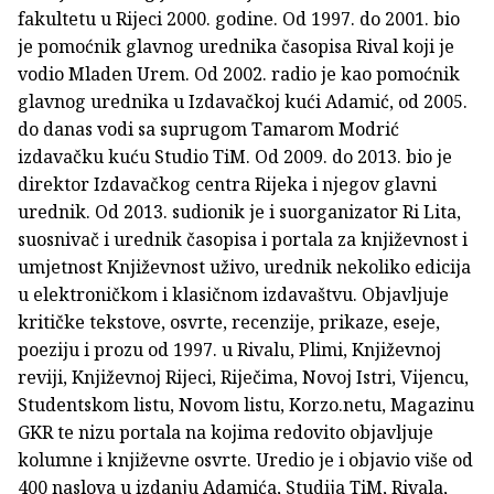
fakultetu u Rijeci 2000. godine. Od 1997. do 2001. bio
je pomoćnik glavnog urednika časopisa Rival koji je
vodio Mladen Urem. Od 2002. radio je kao pomoćnik
glavnog urednika u Izdavačkoj kući Adamić, od 2005.
do danas vodi sa suprugom Tamarom Modrić
izdavačku kuću Studio TiM. Od 2009. do 2013. bio je
direktor Izdavačkog centra Rijeka i njegov glavni
urednik. Od 2013. sudionik je i suorganizator Ri Lita,
suosnivač i urednik časopisa i portala za književnost i
umjetnost Književnost uživo, urednik nekoliko edicija
u elektroničkom i klasičnom izdavaštvu. Objavljuje
kritičke tekstove, osvrte, recenzije, prikaze, eseje,
poeziju i prozu od 1997. u Rivalu, Plimi, Književnoj
reviji, Književnoj Rijeci, Riječima, Novoj Istri, Vijencu,
Studentskom listu, Novom listu, Korzo.netu, Magazinu
GKR te nizu portala na kojima redovito objavljuje
kolumne i književne osvrte. Uredio je i objavio više od
400 naslova u izdanju Adamića, Studija TiM, Rivala,