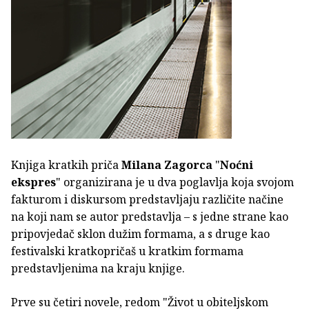
Knjiga kratkih priča
Milana Zagorca
"
Noćni
ekspres
" organizirana je u dva poglavlja koja svojom
fakturom i diskursom predstavljaju različite načine
na koji nam se autor predstavlja – s jedne strane kao
pripovjedač sklon dužim formama, a s druge kao
festivalski kratkopričaš u kratkim formama
predstavljenima na kraju knjige.
Prve su četiri novele, redom "Život u obiteljskom