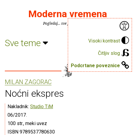
Moderna vremena
Pogledaj... sve je puno knjiga.
Sve teme
Visoki kontrast
Čitljiv slog
Podcrtane poveznice
MILAN ZAGORAC
Noćni ekspres
Nakladnik:
Studio TiM
06/2017.
100 str., meki uvez
ISBN 9789537780630