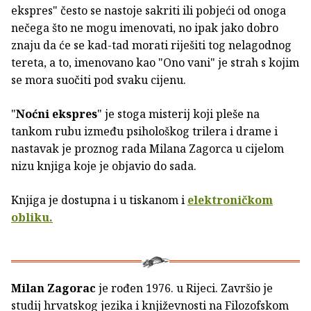
ekspres" često se nastoje sakriti ili pobjeći od onoga
nečega što ne mogu imenovati, no ipak jako dobro
znaju da će se kad-tad morati riješiti tog nelagodnog
tereta, a to, imenovano kao "Ono vani" je strah s kojim
se mora suočiti pod svaku cijenu.
"
Noćni ekspres
" je stoga misterij koji pleše na
tankom rubu između psihološkog trilera i drame i
nastavak je proznog rada Milana Zagorca u cijelom
nizu knjiga koje je objavio do sada.
Knjiga je dostupna i u tiskanom i
elektroničkom
obliku.
Milan Zagorac
je rođen 1976. u Rijeci. Završio je
studij hrvatskog jezika i književnosti na Filozofskom