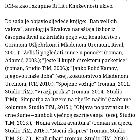
ICR-a kao i skupine Ri Lit i Književnosti uživo.
Do sada je objavio sljedeće knjige: "Dan velikih
valova", antologija Rivalova naraštaja (izbor iz
časopisa Rival uz kritički pogo vor, koautorstvo s
Goranom Ušljebrkom i Mladenom Uremom, Rival,
2001.); "Želiš li pogledati sunce u ponoć?" (roman,
Adamić, 2002.); "Jeste li kupili direktoru parkerice"
(roman, Studio TiM, 2006.); "Janko Polić Kamov,
njegovo i naše doba" (esej, koautorstvo s Mladenom
Uremom, ICR, 2010.); "Spojene vožnje" (roman, 2011.
Studio TiM); "Vražji prolaz" (roman, 2014., Studio
TiM); "Simpatija za luzere na riječki način" (izabrane
kolumne, Studio TiM, 2015.); "Objava po povratku iz
crne šume – simboli vječnog sazrijevanja" (esej, Studio
TiM, 2015.), "Noina velika avantura" (roman za djecu,
Studio TiM, 2016.), "Noćni ekspres" (roman, Studio
TiM, 2017.), "Kralj ribar" (roman, Studio TiM, 2020.).