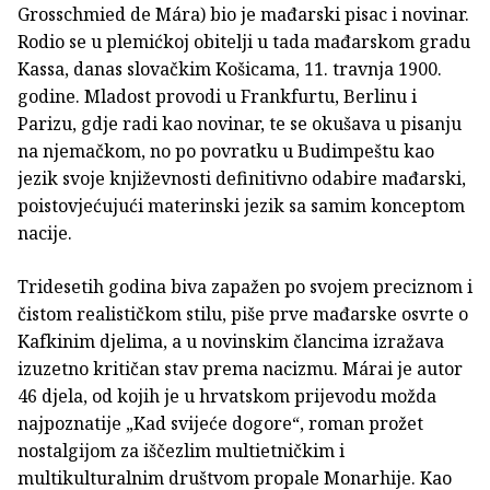
Grosschmied de Mára) bio je mađarski pisac i novinar.
Rodio se u plemićkoj obitelji u tada mađarskom gradu
Kassa, danas slovačkim Košicama, 11. travnja 1900.
godine. Mladost provodi u Frankfurtu, Berlinu i
Parizu, gdje radi kao novinar, te se okušava u pisanju
na njemačkom, no po povratku u Budimpeštu kao
jezik svoje književnosti definitivno odabire mađarski,
poistovjećujući materinski jezik sa samim konceptom
nacije.
Tridesetih godina biva zapažen po svojem preciznom i
čistom realističkom stilu, piše prve mađarske osvrte o
Kafkinim djelima, a u novinskim člancima izražava
izuzetno kritičan stav prema nacizmu. Márai je autor
46 djela, od kojih je u hrvatskom prijevodu možda
najpoznatije „Kad svijeće dogore“, roman prožet
nostalgijom za iščezlim multietničkim i
multikulturalnim društvom propale Monarhije. Kao