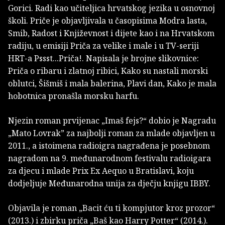
Gorici. Radi kao učiteljica hrvatskog jezika u osnovnoj
školi. Priče je objavljivala u časopisima Modra lasta,
Smib, Radost i Književnost i dijete kao i na Hrvatskom
radiju, u emisiji Priča za velike i male i u TV-seriji
HRT-a Pssst...Priča!. Napisala je brojne slikovnice:
Priča o ribaru i zlatnoj ribici, Kako su nastali morski
oblutci, Šišmiš i mala balerina, Plavi dan, Kako je mala
hobotnica pronašla morsku harfu.
Njezin roman prvijenac „Imaš fejs?“ dobio je Nagradu
„Mato Lovrak” za najbolji roman za mlade objavljen u
2011., a istoimena radioigra nagrađena je posebnom
nagradom na 9. međunarodnom festivalu radioigara
za djecu i mlade Prix Ex Aequo u Bratislavi, koju
dodjeljuje Međunarodna unija za dječju knjigu IBBY.
Objavila je roman „Bacit ću ti kompjutor kroz prozor“
(2013.) i zbirku priča „Baš kao Harry Potter“ (2014.).