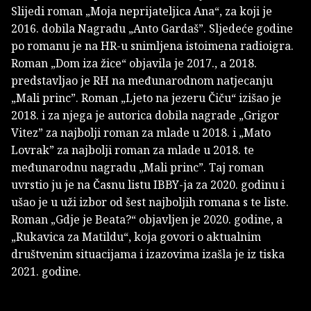
Slijedi roman „Moja neprijateljica Ana“, za koji je
2016. dobila Nagradu „Anto Gardaš”. Sljedeće godine
po romanu je na HR-u snimljena istoimena radioigra.
Roman „Dom iza žice“ objavila je 2017., a 2018.
predstavljao je RH na međunarodnom natjecanju
„Mali princ”. Roman „Ljeto na jezeru Čiču“ izišao je
2018. i za njega je autorica dobila nagrade „Grigor
Vitez” za najbolji roman za mlade u 2018. i „Mato
Lovrak” za najbolji roman za mlade u 2018. te
međunarodnu nagradu „Mali princ”. Taj roman
uvrstio ju je na Časnu listu IBBY-ja za 2020. godinu i
ušao je u uži izbor od šest najboljih romana s te liste.
Roman „Gdje je Beata?“ objavljen je 2020. godine, a
„Rukavica za Matildu“, koja govori o aktualnim
društvenim situacijama i izazovima izašla je iz tiska
2021. godine.