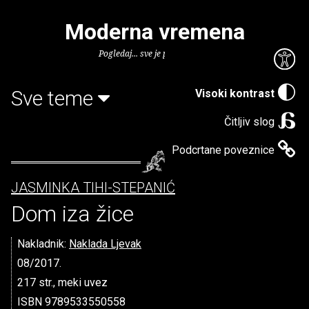
Moderna vremena
Pogledaj... sve je puno knjiga.
Sve teme
Visoki kontrast
Čitljiv slog
Podcrtane poveznice
JASMINKA TIHI-STEPANIĆ
Dom iza žice
Nakladnik:
Naklada Ljevak
08/2017.
217 str., meki uvez
ISBN 9789533550558