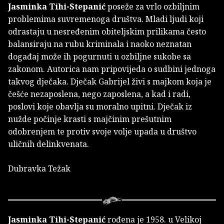
Jasminka Tihi-Stepanić
poseže za vrlo ozbiljnim
problemima suvremenoga društva. Mladi ljudi koji
odrastaju u nesređenim obiteljskim prilikama često
balansiraju na rubu kriminala i naoko neznatan
događaj može ih pogurnuti u ozbiljne sukobe sa
zakonom. Autorica nam pripovijeda o sudbini jednoga
takvog dječaka. Dječak Gabrijel živi s majkom koja je
češće nezaposlena, nego zaposlena, a kad i radi,
poslovi koje obavlja su moralno upitni. Dječak iz
nužde počinje krasti s majčinim prešutnim
odobrenjem te protiv svoje volje upada u društvo
uličnih delinkvenata.
Dubravka Težak
Jasminka Tihi-Stepanić
rođena je 1958. u Velikoj