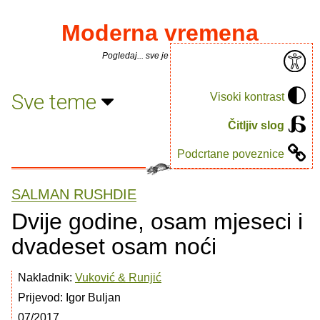
Moderna vremena
Pogledaj... sve je puno knjiga.
Sve teme
Visoki kontrast
Čitljiv slog
Podcrtane poveznice
SALMAN RUSHDIE
Dvije godine, osam mjeseci i
dvadeset osam noći
Nakladnik:
Vuković & Runjić
Prijevod: Igor Buljan
07/2017.