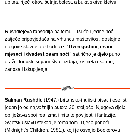
upitna, riječi otrov, šutnja bolest, a buka skriva kletvu.
Rushdiejeva rapsodija na temu "Tisuće i jedne noći"
zatječe pripovjedača na vrhuncu maštovitosti dostojne
njegove slavne prethodnice.
"Dvije godine, osam
mjeseci i dvadest osam noći"
satirično je djelo puno
draži i ludosti, suparništva i izdaja, kismeta i karme,
zanosa i iskupljenja.
Salman Rushdie
(1947.) britansko-indijski pisac i esejist,
jedan je od najvažnijih autora 20. stoljeća. Njegova djela
obilježava spoj realizma i mita te povijesti i fantazije.
Svjetsku slavu stekao je romanom "Djeca ponoći"
(Midnight’s Children, 1981.), koji je osvojio Bookerovu