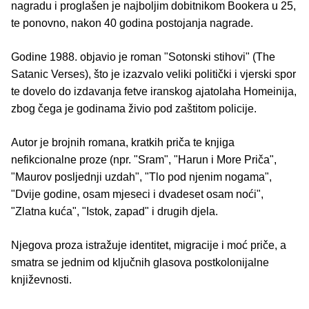
nagradu i proglašen je najboljim dobitnikom Bookera u 25,
te ponovno, nakon 40 godina postojanja nagrade.
Godine 1988. objavio je roman "Sotonski stihovi" (The
Satanic Verses), što je izazvalo veliki politički i vjerski spor
te dovelo do izdavanja fetve iranskog ajatolaha Homeinija,
zbog čega je godinama živio pod zaštitom policije.
Autor je brojnih romana, kratkih priča te knjiga
nefikcionalne proze (npr. "Sram", "Harun i More Priča",
"Maurov posljednji uzdah", "Tlo pod njenim nogama",
"Dvije godine, osam mjeseci i dvadeset osam noći",
"Zlatna kuća", "Istok, zapad" i drugih djela.
Njegova proza istražuje identitet, migracije i moć priče, a
smatra se jednim od ključnih glasova postkolonijalne
književnosti.