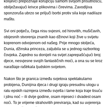
kolijevci prepoznaje korupciju samom svojom prisutnošću,
obilježavajući krivce plikovima i čirevima. Zavodljiva
sponzoruša ubrzo se priljuči borbi protiv sila koje nadilaze
maštu.
Svi oni potječu, čega nisu svjesni, od hirovitih, mušičavih,
obijesnih stvorenja znanih kao džinovi koji žive u svijetu
koprenom odvojenom od našeg. Prije mnogo stoljeća,
Dunia, džinska princeza, zaljubila se u jednog razboritog
čovjeka. Zajedno su donijeli na svijet zaprepašćujući broj
djece, nesvjesne svojih fantastičnih moći, a ona su se kroz
naraštaje raštrkala ljudskim svijetom.
Nakon što je granica između svjetova spektakularno
probijena, Dunijina djeca i drugi igraju presudnu ulogu u
ratu epskih razmjera između svjetla i tame koja traje tisuću
i jdnu noć – ili dvije godine, osam mjeseci i dvadest osam
noći. To je vrijeme strahovitih previranja, kad su uvjerenja