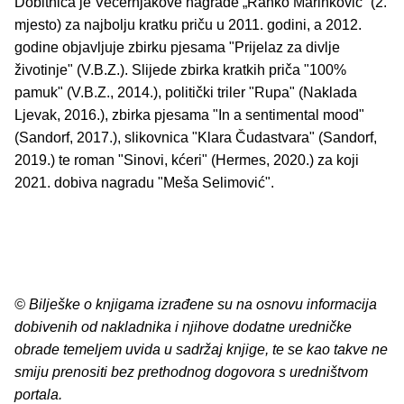
Dobitnica je Večernjakove nagrade „Ranko Marinković“ (2.
mjesto) za najbolju kratku priču u 2011. godini, a 2012.
godine objavljuje zbirku pjesama "Prijelaz za divlje
životinje" (V.B.Z.). Slijede zbirka kratkih priča "100%
pamuk" (V.B.Z., 2014.), politički triler "Rupa" (Naklada
Ljevak, 2016.), zbirka pjesama "In a sentimental mood"
(Sandorf, 2017.), slikovnica "Klara Čudastvara" (Sandorf,
2019.) te roman "Sinovi, kćeri" (Hermes, 2020.) za koji
2021. dobiva nagradu "Meša Selimović".
© Bilješke o knjigama izrađene su na osnovu informacija
dobivenih od nakladnika i njihove dodatne uredničke
obrade temeljem uvida u sadržaj knjige, te se kao takve ne
smiju prenositi bez prethodnog dogovora s uredništvom
portala.