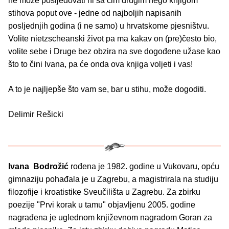
ne može posljedovati ni sa čim drugim nego knjigom
stihova poput ove - jedne od najboljih napisanih
posljednjih godina (i ne samo) u hrvatskome pjesništvu.
Volite nietzscheanski život pa ma kakav on (pre)često bio,
volite sebe i Druge bez obzira na sve dogođene užase kao
što to čini Ivana, pa će onda ova knjiga voljeti i vas!
A to je najljepše što vam se, bar u stihu, može dogoditi.
Delimir Rešicki
Ivana Bodrožić
rođena je 1982. godine u Vukovaru, opću
gimnaziju pohađala je u Zagrebu, a magistrirala na studiju
filozofije i kroatistike Sveučilišta u Zagrebu. Za zbirku
poezije "Prvi korak u tamu" objavljenu 2005. godine
nagrađena je uglednom književnom nagradom Goran za