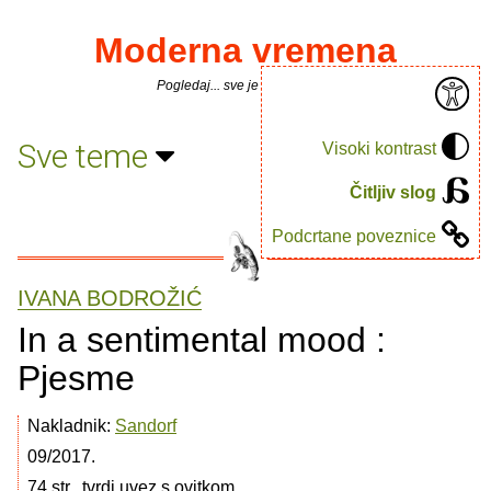
Moderna vremena
Pogledaj... sve je puno knjiga.
Sve teme
Visoki kontrast
Čitljiv slog
Podcrtane poveznice
IVANA BODROŽIĆ
In a sentimental mood :
Pjesme
Nakladnik:
Sandorf
09/2017.
74 str., tvrdi uvez s ovitkom