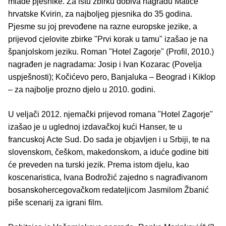
mlade pjesnike. Za istu zbirku dobiva nagradu Matice
hrvatske Kvirin, za najboljeg pjesnika do 35 godina.
Pjesme su joj prevođene na razne europske jezike, a
prijevod cjelovite zbirke "Prvi korak u tamu" izašao je na
španjolskom jeziku. Roman "Hotel Zagorje" (Profil, 2010.)
nagrađen je nagradama: Josip i Ivan Kozarac (Povelja
uspješnosti); Kočićevo pero, Banjaluka – Beograd i Kiklop
– za najbolje prozno djelo u 2010. godini.
U veljači 2012. njemački prijevod romana "Hotel Zagorje"
izašao je u uglednoj izdavačkoj kući Hanser, te u
francuskoj Acte Sud. Do sada je objavljen i u Srbiji, te na
slovenskom, češkom, makedonskom, a iduće godine biti
će preveden na turski jezik. Prema istom djelu, kao
koscenaristica, Ivana Bodrožić zajedno s nagrađivanom
bosanskohercegovačkom redateljicom Jasmilom Žbanić
piše scenarij za igrani film.