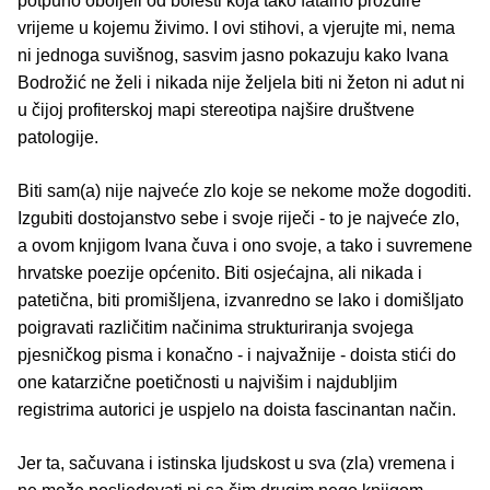
potpuno oboljeli od bolesti koja tako fatalno proždire
vrijeme u kojemu živimo. I ovi stihovi, a vjerujte mi, nema
ni jednoga suvišnog, sasvim jasno pokazuju kako Ivana
Bodrožić ne želi i nikada nije željela biti ni žeton ni adut ni
u čijoj profiterskoj mapi stereotipa najšire društvene
patologije.
Biti sam(a) nije najveće zlo koje se nekome može dogoditi.
Izgubiti dostojanstvo sebe i svoje riječi - to je najveće zlo,
a ovom knjigom Ivana čuva i ono svoje, a tako i suvremene
hrvatske poezije općenito. Biti osjećajna, ali nikada i
patetična, biti promišljena, izvanredno se lako i domišljato
poigravati različitim načinima strukturiranja svojega
pjesničkog pisma i konačno - i najvažnije - doista stići do
one katarzične poetičnosti u najvišim i najdubljim
registrima autorici je uspjelo na doista fascinantan način.
Jer ta, sačuvana i istinska ljudskost u sva (zla) vremena i