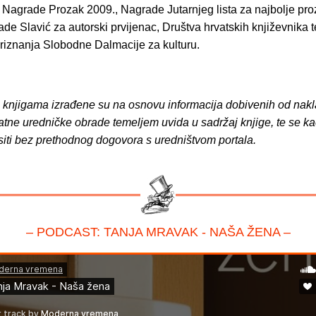
e Nagrade Prozak 2009., Nagrade Jutarnjeg lista za najbolje pro
de Slavić za autorski prvijenac, Društva hrvatskih književnika t
iznanja Slobodne Dalmacije za kulturu.
o knjigama izrađene su na osnovu informacija dobivenih od nakl
atne uredničke obrade temeljem uvida u sadržaj knjige, te se ka
siti bez prethodnog dogovora s uredništvom portala.
– PODCAST: TANJA MRAVAK - NAŠA ŽENA –