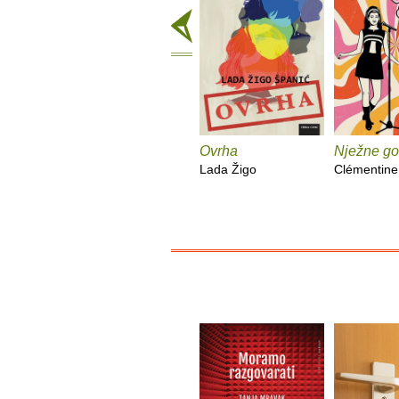
Ovrha
Nježne go
Lada Žigo
Clémentine