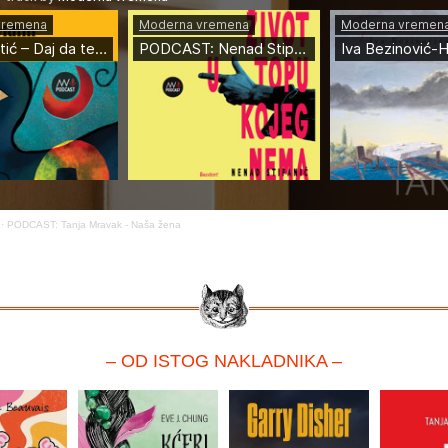
·
PODCAST: Tanja Mravak - Naša žena
– OD ISTOG NAKLADNIKA –