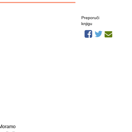
Preporuči
knjigu
Moramo