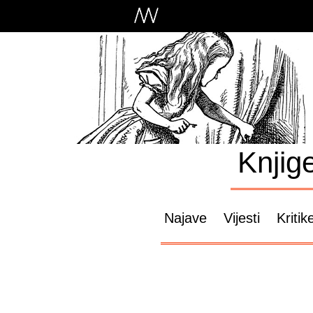
Knjig
Najave
Vijesti
Kritik