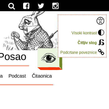
Visoki kontrast
Čitljiv slog
Podcrtane poveznice
Posao
ga
Podcast
Čitaonica