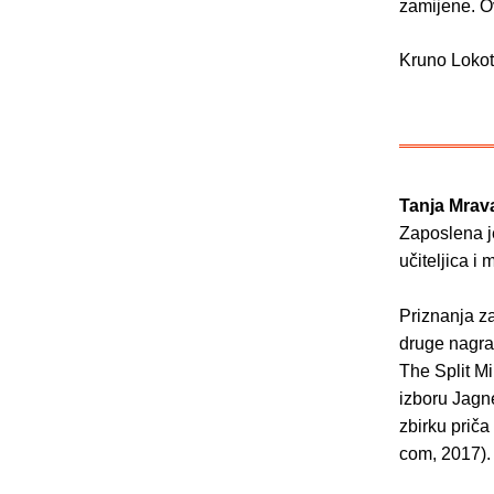
zamijene. O
Kruno Lokot
Tanja Mrav
Zaposlena je
učiteljica i 
Priznanja za
druge nagrad
The Split Mi
izboru Jagn
zbirku priča
com, 2017).