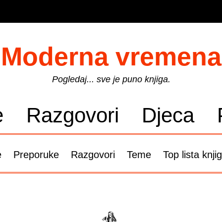
Moderna vremena
Pogledaj... sve je puno knjiga.
e
Razgovori
Djeca
e
Preporuke
Razgovori
Teme
Top lista knji