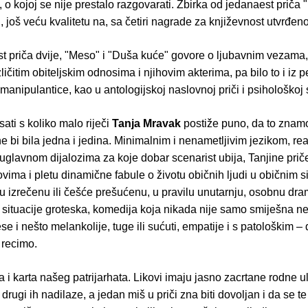
, o kojoj se nije prestalo razgovarati. Zbirka od jedanaest priča "
 još veću kvalitetu na, sa četiri nagrade za književnost utvrđeno
t priča dvije, "Meso" i "Duša kuće" govore o ljubavnim vezama,
ličitim obiteljskim odnosima i njihovim akterima, pa bilo to i iz 
 manipulantice, kao u antologijskoj naslovnoj priči i psihološkoj s
sati s koliko malo riječi
Tanja Mravak
postiže puno, da to znamo
e bi bila jedna i jedina. Minimalnim i nenametljivim jezikom, rea
uglavnom dijalozima za koje dobar scenarist ubija, Tanjine priče
ovima i pletu dinamične fabule o životu običnih ljudi u običnim 
ju izrečenu ili češće prešućenu, u pravilu unutarnju, osobnu dra
e situacije groteska, komedija koja nikada nije samo smiješna n
 i nešto melankolije, tuge ili sućuti, empatije i s patološkim –
recimo.
a i karta našeg patrijarhata. Likovi imaju jasno zacrtane rodne u
 drugi ih nadilaze, a jedan miš u priči zna biti dovoljan i da se t