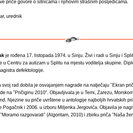
ve priče govore o sitnicama i njihovim strašnim posljedicama.
ar, urednik
ak
je rođena 17. listopada 1974. u Sinju. Živi i radi u Sinju i Spli
 u Centru za autizam u Splitu na mjestu voditelja skupine. Dip
magistra defektologije.
 svoj rad dobila je osvajanjem nagrade na natječaju "Ekran prič
e na "Pričiginu 2010″. Objavljivala je u Temi, Zarezu, Morskom
nd. Njezine su priče uvrštene u antologije najboljih hrvatskih pr
e Pogačnik i 2006. u izboru Miljenka Jergovića. Objavila je nag
 ''Moramo razgovarati'' (Algoritam, 2010) i zbirku priča "Naša ž