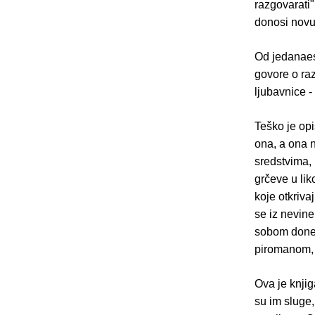
razgovarati"
donosi novu,
Od jedanaes
govore o raz
ljubavnice -
Teško je opi
ona, a ona n
sredstvima, 
grčeve u lik
koje otkriva
se iz nevin
sobom donese
piromanom, 
Ova je knjig
su im sluge,