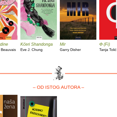
dine
Kćeri Shandonga
Mir
Φ (Fi)
 Beauvais
Eve J. Chung
Garry Disher
Tanja Tolić
– OD ISTOG AUTORA –