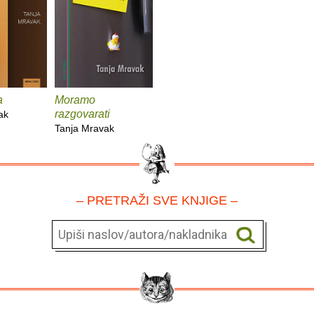
a
Moramo
razgovarati
ak
Tanja Mravak
– PRETRAŽI SVE KNJIGE –