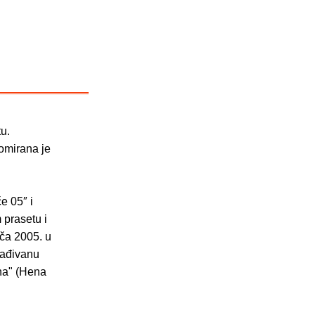
tu.
lomirana je
e 05″ i
 prasetu i
iča 2005. u
rađivanu
ena" (Hena