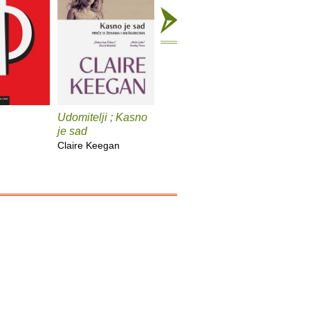
Udomitelji ; Kasno
Čast
Teška v
je sad
Elif Shafak
Pia Prezel
Claire Keegan