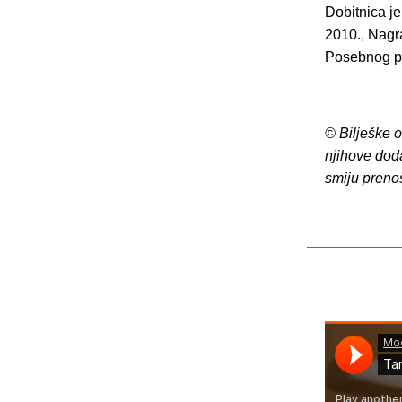
Dobitnica j
2010., Nagra
Posebnog pr
© Bilješke 
njihove dod
smiju preno