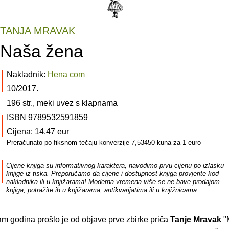
TANJA MRAVAK
Naša žena
Nakladnik:
Hena com
10/2017.
196 str., meki uvez s klapnama
ISBN 9789532591859
Cijena: 14.47 eur
Preračunato po fiksnom tečaju konverzije 7,53450 kuna za 1 euro
Cijene knjiga su informativnog karaktera, navodimo prvu cijenu po izlasku
knjige iz tiska. Preporučamo da cijene i dostupnost knjiga provjerite kod
nakladnika ili u knjižarama! Moderna vremena više se ne bave prodajom
knjiga, potražite ih u knjižarama, antikvarijatima ili u knjižnicama.
am godina prošlo je od objave prve zbirke priča
Tanje Mravak
"