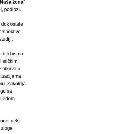
Naša žena
"
j, podlozi.
 dok ostale
perspektive
tudiji.
 bili bismo
lističkim
 otkrivaju
situacijama
mu. Zakotrlja
ego sa
 djedom
loge, neki
e uloge