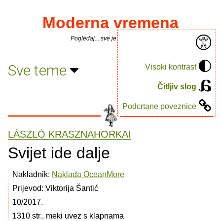
Moderna vremena
Pogledaj... sve je puno knjiga.
Sve teme
Visoki kontrast
Čitljiv slog
Podcrtane poveznice
LÁSZLÓ KRASZNAHORKAI
Svijet ide dalje
Nakladnik:
Naklada OceanMore
Prijevod: Viktorija Šantić
10/2017.
1310 str., meki uvez s klapnama