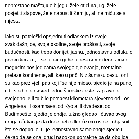
neprestano maštaju o bijegu, žele otići na jug, žele
posjetiti slapove, žele napustiti Zemlju, ali ne miču se s
mjesta.
Iako su patološki opsjednuti odlaskom iz svoje
svakidašnjice, svoje okoline, svoje prošlosti, svoje
budućnosti, kad treba donijeti jasnu, jednostavnu odluku o
prvom koraku, ti se junaci gube u beskrajnim teorijama o
mogućim posljedicama svojega djelovanja, mentalno
prelaze kontinente, ali, kao u priči Niz šumsku cestu, oni
su kao preživjeli pas koji “se nije micao, sjedio je na punoj
crti, sjedio je nasred jedne šumske ceste, zapravo je
svejedno je li to bilo petnaest kilometara sjeverno od Los
Angelesa ili osamnaest od Kyota ili dvadeset od
Budimpešte, sjedio je ondje, tužno gledao i čuvao svog
druga i čekao je da dođe netko tko će mu uspjeti objasniti
što se dogodilo, ili je jednostavno samo ondje sjedio i
čekao da se onaj drugi napokon pomakne pa da obojica