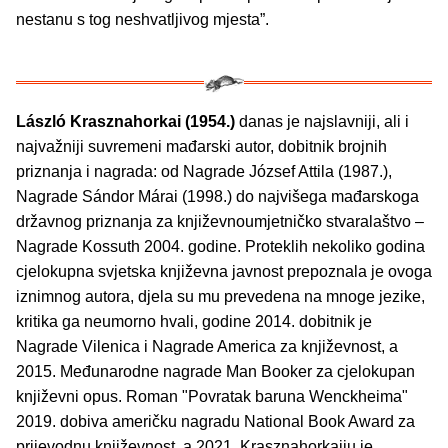
nestanu s tog neshvatljivog mjesta”.
László Krasznahorkai (1954.)
danas je najslavniji, ali i
najvažniji suvremeni mađarski autor, dobitnik brojnih
priznanja i nagrada: od Nagrade József Attila (1987.),
Nagrade Sándor Márai (1998.) do najvišega mađarskoga
državnog priznanja za književnoumjetničko stvaralaštvo –
Nagrade Kossuth 2004. godine. Proteklih nekoliko godina
cjelokupna svjetska književna javnost prepoznala je ovoga
iznimnog autora, djela su mu prevedena na mnoge jezike,
kritika ga neumorno hvali, godine 2014. dobitnik je
Nagrade Vilenica i Nagrade America za književnost, a
2015. Međunarodne nagrade Man Booker za cjelokupan
književni opus. Roman "Povratak baruna Wenckheima"
2019. dobiva američku nagradu National Book Award za
prijevodnu književnost, a 2021. Krasznahorkaiju je