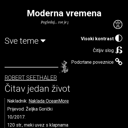
Moderna vremena
Pogledaj... sve je puno knjiga.
Sve teme
Visoki kontrast
Čitljiv slog
Podcrtane poveznice
ROBERT SEETHALER
Čitav jedan život
Nakladnik:
Naklada OceanMore
Prijevod: Željka Gorički
10/2017.
120 str., meki uvez s klapnama