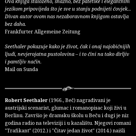
Ova knjiga staloženo, snažno, bez patetike i elegantnim
jezikom pripovijeda što je sve u stanju podnijeti čovjek...
Divan autor ovom nas nezaboravnom knjigom ostavlja
bez daha.
Frankfurter Allgemeine Zeitung
Seethaler pokazuje kako je život, čak i onaj najobičnijih
ljudi, nevjerojatna pustolovina – i to čini na tako dirljiv
i pamtljiv način.
Mail on Sunda
Robert Seethaler
(1966., Beč) nagrađivani je
austrijski scenarist, glumac i romanopisac koji živi u
Berlinu. Završio je dramsku školu u Beču i dugi je niz
godina radio na televiziji i u kazalištu. Njegovi romani
"Trafikant" (2012.) i "Čitav jedan život" (2014.) naišli