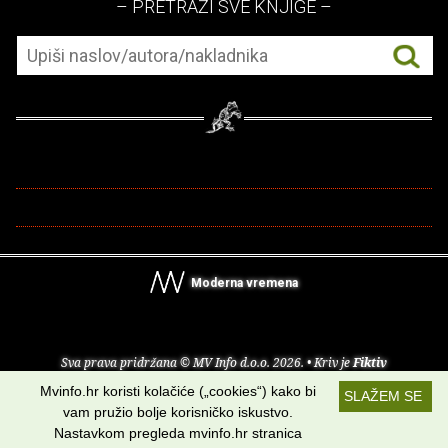
– PRETRAŽI SVE KNJIGE –
Moderna vremena
Sva prava pridržana © MV Info d.o.o. 2026. • Kriv je
Fiktiv
Mvinfo.hr koristi kolačiće („cookies“) kako bi
SLAŽEM SE
O nama
•
Pomoć
•
Uvjeti korištenja
•
RSS kanali
vam pružio bolje korisničko iskustvo.
Nastavkom pregleda mvinfo.hr stranica
Potraži nas na: