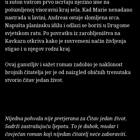
u suton vatrom prvo iscrtaju njezino ime na
pošumljenoj visoravni kraj sela. Kad Marie nenadano
nastrada u lavini, Andreas ostaje slomljena srca.
Napušta planinsku idilu i odlazi se boriti u Drugome
svjetskom ratu. Po povratku iz zarobljeništva na
Kavkazu otkriva kako je suvremeni način življenja
stigao i u njegov rodni kraj.
Ovaj ganutljiv i sažet roman zadobio je naklonost
brojnih čitatelja jer je od naizgled običnih trenutaka
stvorio čitav jedan život.
Nijedna pohvala nije pretjerana za Čitav jedan život.
Sadrži zastrašujuću ljepotu. To je dubok, mudar i
čovječan roman koji nijedan čitatelj neće zaboraviti.