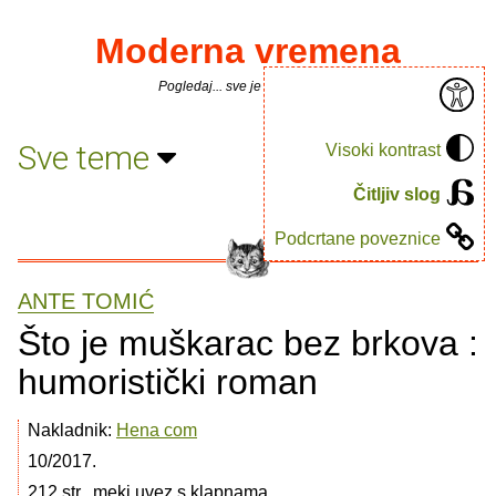
Moderna vremena
Pogledaj... sve je puno knjiga.
Sve teme
Visoki kontrast
Čitljiv slog
Podcrtane poveznice
ANTE TOMIĆ
Što je muškarac bez brkova :
humoristički roman
Nakladnik:
Hena com
10/2017.
212 str., meki uvez s klapnama