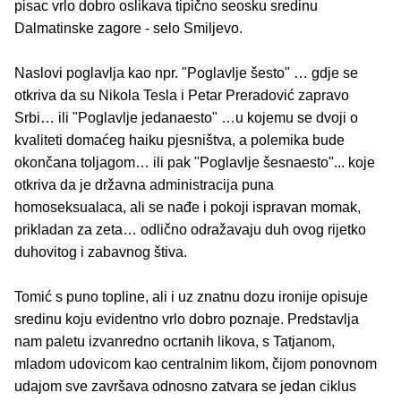
pisac vrlo dobro oslikava tipično seosku sredinu
Dalmatinske zagore - selo Smiljevo.
Naslovi poglavlja kao npr. "Poglavlje šesto" … gdje se
otkriva da su Nikola Tesla i Petar Preradović zapravo
Srbi… ili "Poglavlje jedanaesto" …u kojemu se dvoji o
kvaliteti domaćeg haiku pjesništva, a polemika bude
okončana toljagom… ili pak "Poglavlje šesnaesto"... koje
otkriva da je državna administracija puna
homoseksualaca, ali se nađe i pokoji ispravan momak,
prikladan za zeta… odlično odražavaju duh ovog rijetko
duhovitog i zabavnog štiva.
Tomić s puno topline, ali i uz znatnu dozu ironije opisuje
sredinu koju evidentno vrlo dobro poznaje. Predstavlja
nam paletu izvanredno ocrtanih likova, s Tatjanom,
mladom udovicom kao centralnim likom, čijom ponovnom
udajom sve završava odnosno zatvara se jedan ciklus