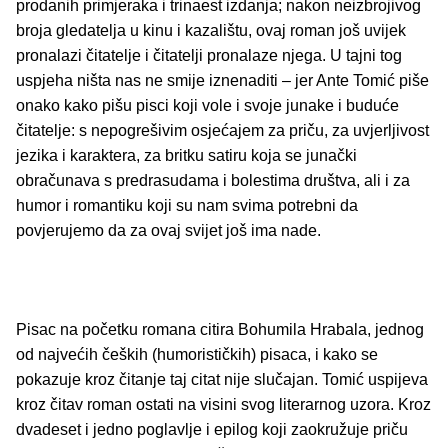
prodanih primjeraka i trinaest izdanja; nakon neizbrojivog
broja gledatelja u kinu i kazalištu, ovaj roman još uvijek
pronalazi čitatelje i čitatelji pronalaze njega. U tajni tog
uspjeha ništa nas ne smije iznenaditi – jer Ante Tomić piše
onako kako pišu pisci koji vole i svoje junake i buduće
čitatelje: s nepogrešivim osjećajem za priču, za uvjerljivost
jezika i karaktera, za britku satiru koja se junački
obračunava s predrasudama i bolestima društva, ali i za
humor i romantiku koji su nam svima potrebni da
povjerujemo da za ovaj svijet još ima nade.
Pisac na početku romana citira Bohumila Hrabala, jednog
od najvećih čeških (humorističkih) pisaca, i kako se
pokazuje kroz čitanje taj citat nije slučajan. Tomić uspijeva
kroz čitav roman ostati na visini svog literarnog uzora. Kroz
dvadeset i jedno poglavlje i epilog koji zaokružuje priču