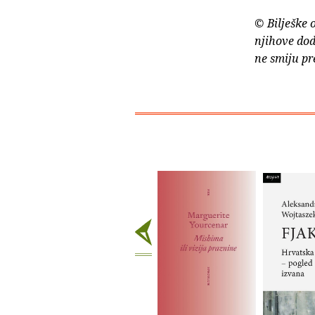
© Bilješke 
njihove dod
ne smiju pr