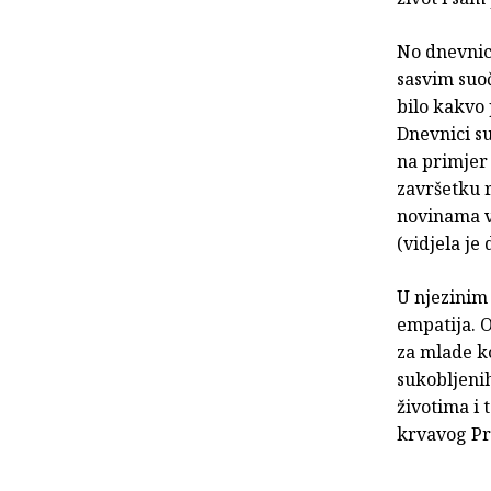
No dnevnici
sasvim suo
bilo kakvo 
Dnevnici su
na primjer 
završetku r
novinama v
(vidjela je
U njezinim 
empatija. 
za mlade ko
sukobljenih
životima i 
krvavog Pr