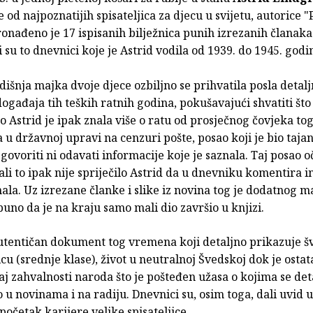
e od najpoznatijih spisateljica za djecu u svijetu, autorice 
onađeno je 17 ispisanih bilježnica punih izrezanih članaka 
i su to dnevnici koje je Astrid vodila od 1939. do 1945. godi
išnja majka dvoje djece ozbiljno se prihvatila posla detal
događaja tih teških ratnih godina, pokušavajući shvatiti št
No Astrid je ipak znala više o ratu od prosječnog čovjeka t
la u državnoj upravi na cenzuri pošte, posao koji je bio taja
 govoriti ni odavati informacije koje je saznala. Taj posao oč
 ali to ipak nije spriječilo Astrid da u dnevniku komentira 
nala. Uz izrezane članke i slike iz novina tog je dodatnog m
 puno da je na kraju samo mali dio završio u knjizi.
autentičan dokument tog vremena koji detaljno prikazuje 
u (srednje klase), život u neutralnoj Švedskoj dok je ostat
ćaj zahvalnosti naroda što je pošteđen užasa o kojima se det
o u novinama i na radiju. Dnevnici su, osim toga, dali uvid u
 početak karijere velike spisateljice.