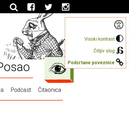
Visoki kontrast
Čitljiv slog
Posao
Podcrtane poveznice
ga
Podcast
Čitaonica