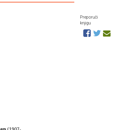
Preporuči
knjigu
ren
(1907-