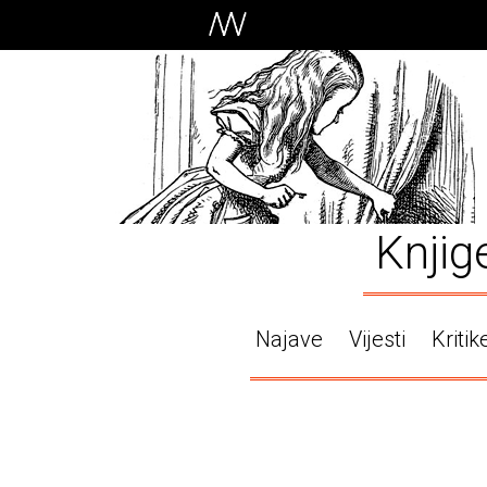
Knjig
Najave
Vijesti
Kritik