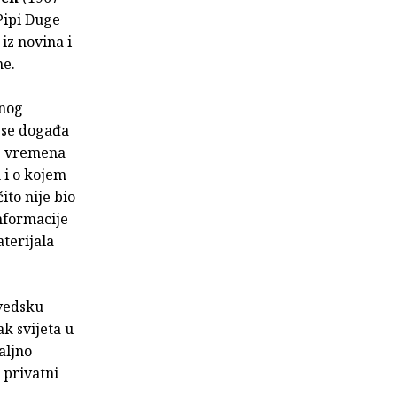
"Pipi Duge
iz novina i
ne.
jnog
o se događa
og vremena
n i o kojem
ito nije bio
informacije
aterijala
švedsku
ak svijeta u
aljno
 privatni