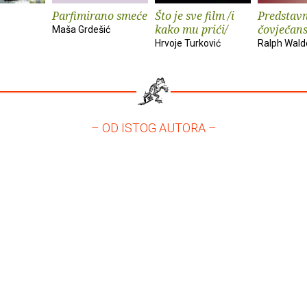
Parfimirano smeće
Što je sve film /i
Predstavn
kako mu prići/
čovječan
Maša Grdešić
Hrvoje Turković
Ralph Wal
– OD ISTOG AUTORA –