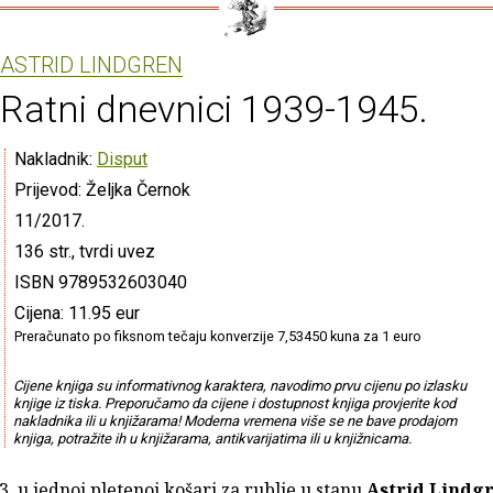
ASTRID LINDGREN
Ratni dnevnici 1939-1945.
Nakladnik:
Disput
Prijevod: Željka Černok
11/2017.
136 str., tvrdi uvez
ISBN 9789532603040
Cijena: 11.95 eur
Preračunato po fiksnom tečaju konverzije 7,53450 kuna za 1 euro
Cijene knjiga su informativnog karaktera, navodimo prvu cijenu po izlasku
knjige iz tiska. Preporučamo da cijene i dostupnost knjiga provjerite kod
nakladnika ili u knjižarama! Moderna vremena više se ne bave prodajom
knjiga, potražite ih u knjižarama, antikvarijatima ili u knjižnicama.
. u jednoj pletenoj košari za rublje u stanu
Astrid Lindg