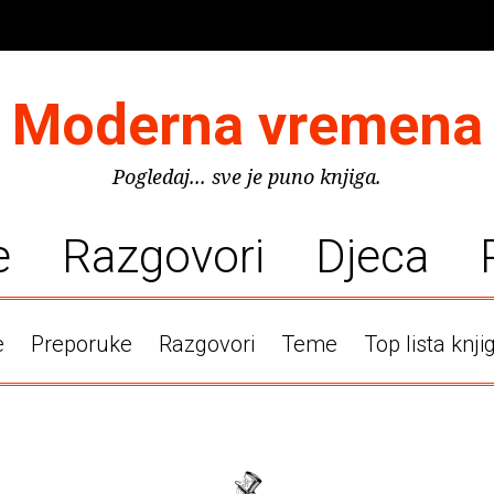
Moderna vremena
Pogledaj... sve je puno knjiga.
e
Razgovori
Djeca
e
Preporuke
Razgovori
Teme
Top lista knji