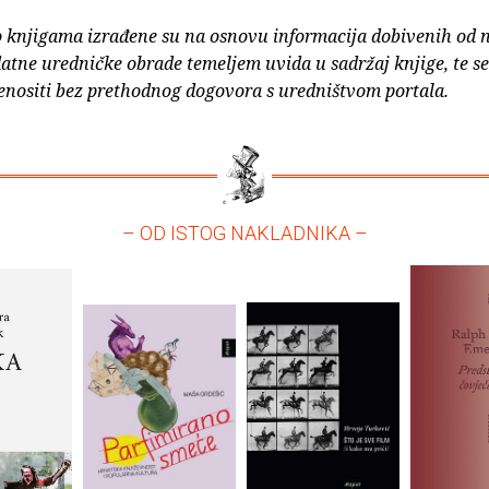
o knjigama izrađene su na osnovu informacija dobivenih od 
atne uredničke obrade temeljem uvida u sadržaj knjige, te s
enositi bez prethodnog dogovora s uredništvom portala.
– OD ISTOG NAKLADNIKA –