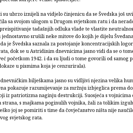
 su ubrzo iznijeli na vidjelo činjenicu da se Švedska još uvi
čila sa svojom ulogom u Drugom svjetskom ratu i da nerad
preispitivanje tadašnjih odluka vlade te vlastite neutralnos
 jednostavno srušili neke mitove do kojih je dijelu Šveđana
da je Švedska saznala za postojanje koncentracijskih logor
ata, dok se u Astridinim dnevnicima jasno vidi da se o tome
eć početkom 1942. i da su ljudi o tome govorili od samog 
 dokaze u pismima koja je cenzurirala).
dnevničkim bilješkama jasno su vidljivi njezina velika hum
Ona pokazuje razumijevanje za mržnju izbjeglica prema d
ji iz patriotizma naginju destrukciji. Suosjeća s vojnicima 
 strana, s majkama poginulih vojnika, žali za tolikim izgu
teško joj se pomiriti s time da čovječanstvo ništa nije nauči
vog svjetskog rata.