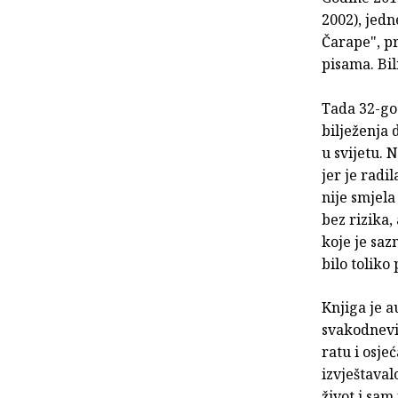
2002), jedn
Čarape", pr
pisama. Bil
Tada 32-god
bilježenja 
u svijetu. 
jer je radi
nije smjela
bez rizika,
koje je saz
bilo toliko
Knjiga je 
svakodnevic
ratu i osje
izvještaval
život i sam