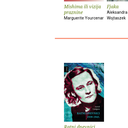
Mishima ili vizija
Fjaka
praznine
Aleksandra
Marguerite Yourcenar
Wojtaszek
Ratni dnevnici