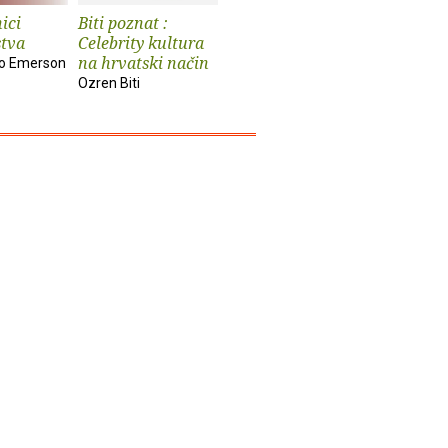
ici
Biti poznat :
Prozori
Strah od
stva
Celebrity kultura
Višnja Pentić
Natka Badu
na hrvatski način
do Emerson
Ozren Biti