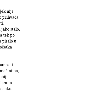
jek nije
o prihvaća
ti.
 jako stalo,
a tek po
 pisalo u
početka
anost i
omaćinima,
obiju
bljenim
lo nakon