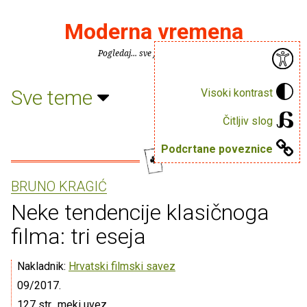
Moderna vremena
Pogledaj... sve je puno knjiga.
Sve teme
Visoki kontrast
Čitljiv slog
Podcrtane poveznice
BRUNO KRAGIĆ
Neke tendencije klasičnoga
filma: tri eseja
Nakladnik:
Hrvatski filmski savez
09/2017.
127 str., meki uvez