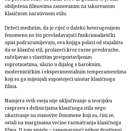
obilježena filmovima zasnovanim na takozvanom
klasičnom narativnom stilu.
Držeći međutim, da je riječ o daleko heterogenijem
fenomenu no što prevladavajući funkcionalistički
opisi podrazumijevaju, ova knjiga polazi od stajališta
da se klasični stil, prolazeći kroz razne preobrazbe,
sučeljavao s vlastitim pretpostavljenim
suprotnostima, ulazio u dijalog s baroknim,
modernističkim i eksperimentalnim temperamentima
koji su ga mijenjali supostojeći unutar klasičnoga
filma.
Namjera ovih eseja nije uključivanje u teorijsku
raspravu s definicijama klasičnoga stila nego
ukazivanje na stanovite fenomene koji su, čini se,
ostali na marginama većine razmatranja klasičnoga
filma. U tom smislu − zanemarujući njihov društveni,