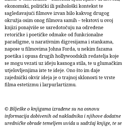
ekonomski, politički ili psihološki kontekst te
sagledavajući filmove izvan bilo kakvog drugog
okružja osim onog filmova samih – tekstovi u ovoj
knjizi ponajviše se usredotočuju na određene
retoričke i poetičke odmake od funkcionalne
paradigme, u narativnim digresijama i stankama,
napose u filmovima Johna Forda, u nekim fazama
poetika i opusa drugih hollywoodskih redatelja koje
se mogu vezati uz ideju kasnoga stila, te u glumačkim
utjelovljenjima iste te ideje. Ono što im daje
zajednički okvir ideja je o trajnoj sklonosti te vrste
filma estetizmu i larpurlartizmu.
© Bilješke o knjigama izrađene su na osnovu
informacija dobivenih od nakladnika i njihove dodatne
uredničke obrade temeljem uvida u sadržaj knjige, te se