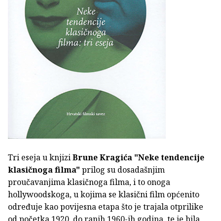
Tri eseja u knjizi
Brune Kragića
"Neke tendencije
klasičnoga filma"
prilog su dosadašnjim
proučavanjima klasičnoga filma, i to onoga
hollywoodskoga, u kojima se klasični film općenito
određuje kao povijesna etapa što je trajala otprilike
od početka 1920. do ranih 1960-ih godina, te je bila