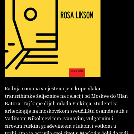
Radnja romana smještena je u kupe vlaka
transsibirske željeznice na relaciji od Moskve do Ulan
Batora. Taj kupe dijeli mlada Finkinja, studentica
arheologije na moskovskom sveučilištu osamdesetih s
Vadimom Nikolajevičem Ivanovim, vulgarnim i
sirovim ruskim građevincem s lukom i votkom u
torbi. Ona je ostavila svoj život u Moskvi u želji da vidi