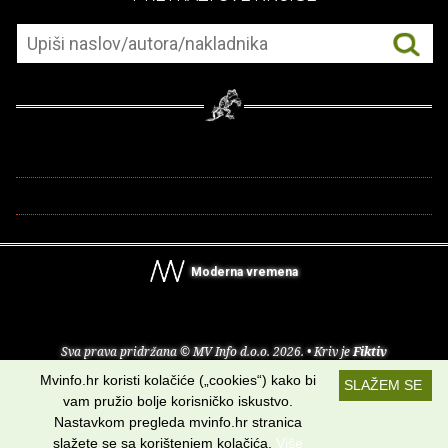
Moderna vremena
Sva prava pridržana © MV Info d.o.o. 2026. • Kriv je
Fiktiv
Mvinfo.hr koristi kolačiće („cookies“) kako bi
SLAŽEM SE
O nama
•
Pomoć
•
Uvjeti korištenja
•
RSS kanali
vam pružio bolje korisničko iskustvo.
Nastavkom pregleda mvinfo.hr stranica
Potraži nas na:
slažete se sa korištenjem kolačića.
Više