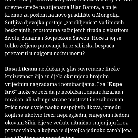
drevne crteže na stijenama Ulan Batora, a on je
krenuo za poslom na novo gradilište u Mongoliji.
Šutljiva djevojka postaje „zarobljenica“ Vadimovih
beskrajnih, prostotama začinjenih tirada o vlastitom
životu, ženama i Sovjetskom Savezu. Hoće li joj se
toliko željeno putovanje kroz sibirska bespuća
pretvoriti u najgoru noćnu moru?
Rosa Liksom
neobičan je glas suvremene finske
književnosti čija su djela okrunjena brojnim
vrijednim nagradama i nominacijama. I za "
Kupe
br.6
" može se reći da je neobičan roman: bizaran i
mračan, ali s druge strane maštovit i nezaboravan.
Priču nose dvoje naoko nespojivih likova, između
kojih se ukotvio treći: nepregledni, snijegom i ledom
okovani Sibir čije se vedute ritmično smjenjuju kroz
prozor vlaka, a kojima je djevojka jednako zarobljena