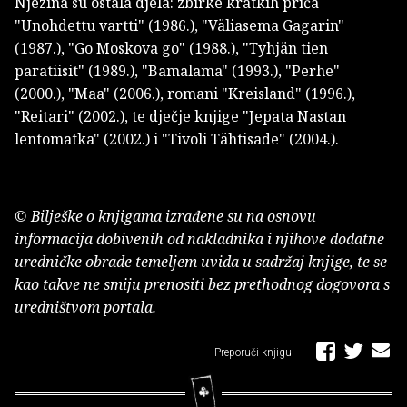
Njezina su ostala djela: zbirke kratkih priča
"Unohdettu vartti" (1986.), "Väliasema Gagarin"
(1987.), "Go Moskova go" (1988.), "Tyhjän tien
paratiisit" (1989.), "Bamalama" (1993.), "Perhe"
(2000.), "Maa" (2006.), romani "Kreisland" (1996.),
"Reitari" (2002.), te dječje knjige "Jepata Nastan
lentomatka" (2002.) i "Tivoli Tähtisade" (2004.).
© Bilješke o knjigama izrađene su na osnovu
informacija dobivenih od nakladnika i njihove dodatne
uredničke obrade temeljem uvida u sadržaj knjige, te se
kao takve ne smiju prenositi bez prethodnog dogovora s
uredništvom portala.
Preporuči knjigu