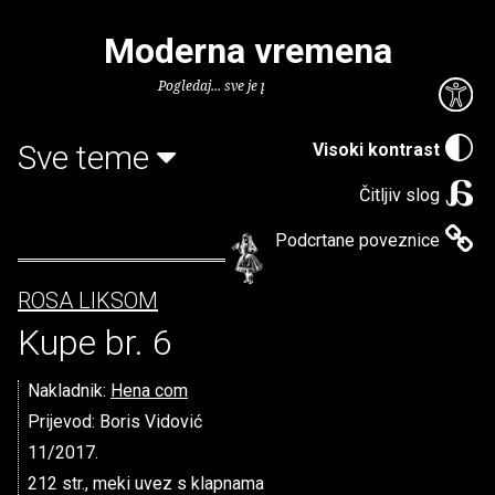
Moderna vremena
Pogledaj... sve je puno knjiga.
Sve teme
Visoki kontrast
Čitljiv slog
Podcrtane poveznice
ROSA LIKSOM
Kupe br. 6
Nakladnik:
Hena com
Prijevod: Boris Vidović
11/2017.
212 str., meki uvez s klapnama