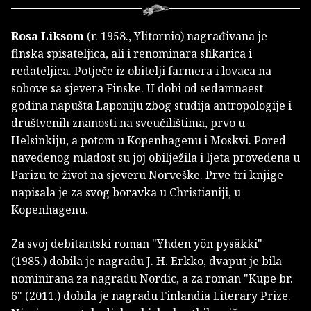
Rosa Liksom
(r. 1958., Ylitornio) nagrađivana je
finska spisateljica, ali i renominara slikarica i
redateljica. Potječe iz obitelji farmera i lovaca na
sobove sa sjevera Finske. U dobi od sedamnaest
godina napušta Laponiju zbog studija antropologije i
društvenih znanosti na sveučilištima, prvo u
Helsinkiju, a potom u Kopenhagenu i Moskvi. Pored
navedenog mladost su joj obilježila i ljeta provedena u
Parizu te život na sjeveru Norveške. Prve tri knjige
napisala je za svog boravka u Christianiji, u
Kopenhagenu.
Za svoj debitantski roman "Yhden yön pysäkki"
(1985.) dobila je nagradu J. H. Erkko, dvaput je bila
nominirana za nagradu Nordic, a za roman "Kupe br.
6" (2011.) dobila je nagradu Finlandia Literary Prize.