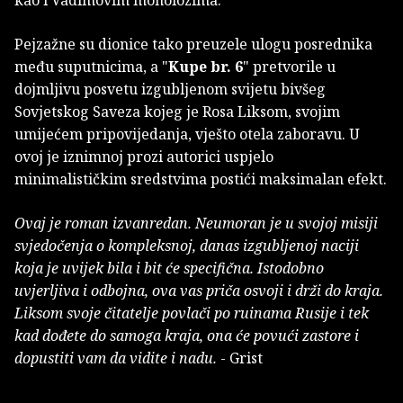
kao i Vadimovim monolozima.
Pejzažne su dionice tako preuzele ulogu posrednika
među suputnicima, a "
Kupe br. 6
" pretvorile u
dojmljivu posvetu izgubljenom svijetu bivšeg
Sovjetskog Saveza kojeg je Rosa Liksom, svojim
umijećem pripovijedanja, vješto otela zaboravu. U
ovoj je iznimnoj prozi autorici uspjelo
minimalističkim sredstvima postići maksimalan efekt.
Ovaj je roman izvanredan. Neumoran je u svojoj misiji
svjedočenja o kompleksnoj, danas izgubljenoj naciji
koja je uvijek bila i bit će specifična. Istodobno
uvjerljiva i odbojna, ova vas priča osvoji i drži do kraja.
Liksom svoje čitatelje povlači po ruinama Rusije i tek
kad dođete do samoga kraja, ona će povući zastore i
dopustiti vam da vidite i nadu.
- Grist