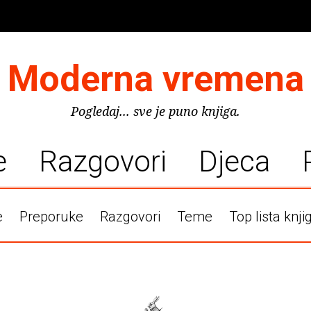
Moderna vremena
Pogledaj... sve je puno knjiga.
e
Razgovori
Djeca
e
Preporuke
Razgovori
Teme
Top lista knji