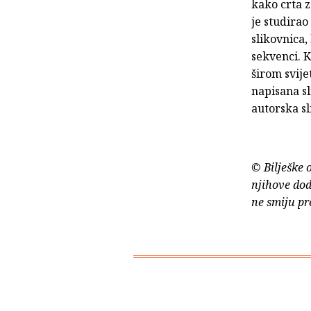
kako crta z
je studirao
slikovnica,
sekvenci. 
širom svije
napisana sl
autorska s
© Bilješke 
njihove dod
ne smiju pr