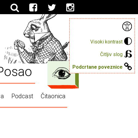
Visoki kontrast
Čitljiv slog
Posao
Podcrtane poveznice
ga
Podcast
Čitaonica