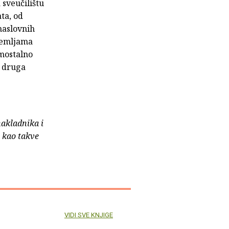
 sveučilištu
ata, od
naslovnih
 zemljama
amostalno
e druga
nakladnika i
e kao takve
VIDI SVE KNJIGE