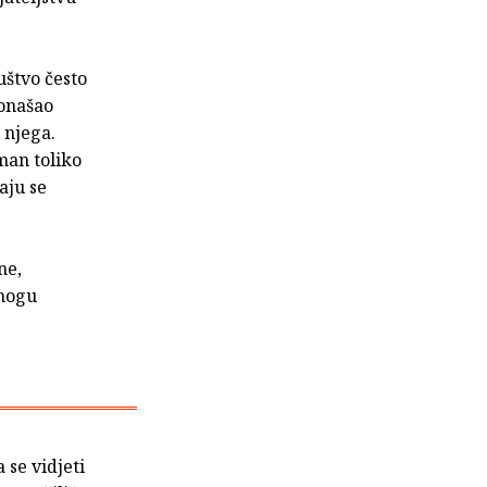
uštvo često
ronašao
 njega.
aman toliko
aju se
ne,
 mogu
 se vidjeti