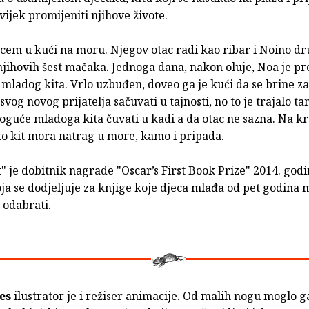
vijek promijeniti njihove živote.
ocem u kući na moru. Njegov otac radi kao ribar i Noino dr
njihovih šest mačaka. Jednoga dana, nakon oluje, Noa je p
ladog kita. Vrlo uzbuđen, doveo ga je kući da se brine za
svog novog prijatelja sačuvati u tajnosti, no to je trajalo t
oguće mladoga kita čuvati u kadi a da otac ne sazna. Na kr
ko kit mora natrag u more, kamo i pripada.
t
" je dobitnik nagrade "Oscar’s First Book Prize" 2014. godi
ja se dodjeljuje za knjige koje djeca mlađa od pet godina
 odabrati.
es
ilustrator je i režiser animacije. Od malih nogu moglo ga