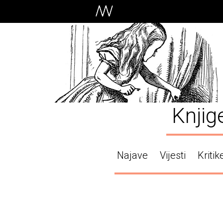
Knjig
Najave
Vijesti
Kritik