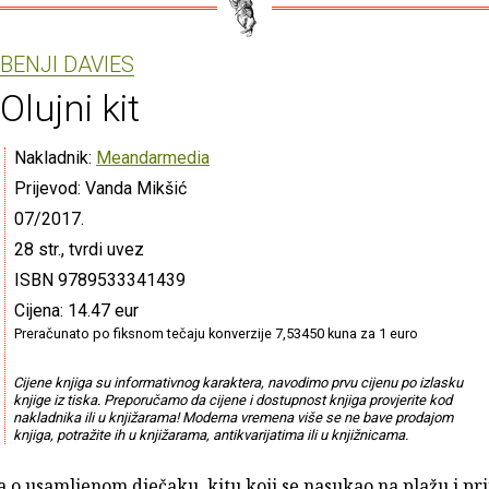
BENJI DAVIES
Olujni kit
Nakladnik:
Meandarmedia
Prijevod: Vanda Mikšić
07/2017.
28 str., tvrdi uvez
ISBN 9789533341439
Cijena: 14.47 eur
Preračunato po fiksnom tečaju konverzije 7,53450 kuna za 1 euro
Cijene knjiga su informativnog karaktera, navodimo prvu cijenu po izlasku
knjige iz tiska. Preporučamo da cijene i dostupnost knjiga provjerite kod
nakladnika ili u knjižarama! Moderna vremena više se ne bave prodajom
knjiga, potražite ih u knjižarama, antikvarijatima ili u knjižnicama.
a o usamljenom dječaku, kitu koji se nasukao na plažu i pri