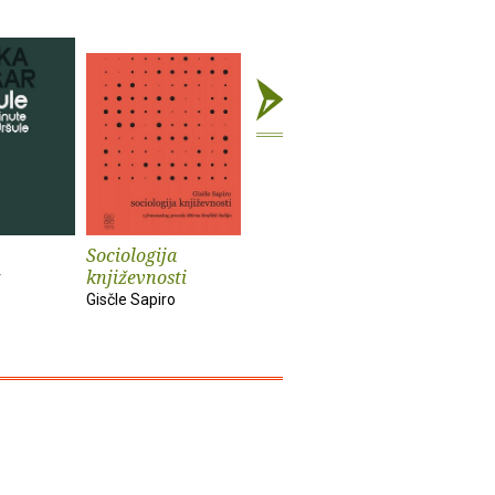
Sociologija
Bečki roman
Katastrof
književnosti
r
Dragan Velikić
Dragan Ju
Gisčle Sapiro