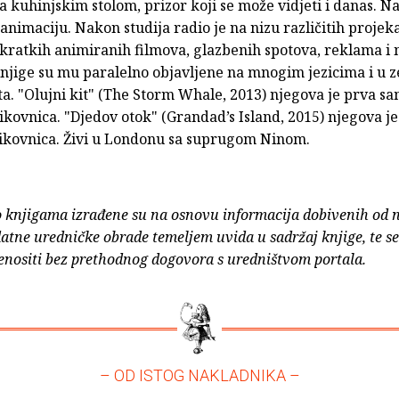
a kuhinjskim stolom, prizor koji se može vidjeti i danas. Na
 animaciju. Nakon studija radio je na nizu različitih projek
 kratkih animiranih filmova, glazbenih spotova, reklama i 
Knjige su mu paralelno objavljene na mnogim jezicima i u
ta. "Olujni kit" (The Storm Whale, 2013) njegova je prva s
ikovnica. "Djedov otok" (Grandad’s Island, 2015) njegova j
likovnica. Živi u Londonu sa suprugom Ninom.
o knjigama izrađene su na osnovu informacija dobivenih od 
atne uredničke obrade temeljem uvida u sadržaj knjige, te s
enositi bez prethodnog dogovora s uredništvom portala.
– OD ISTOG NAKLADNIKA –