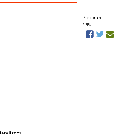
Preporuči
knjigu
jateljstvu