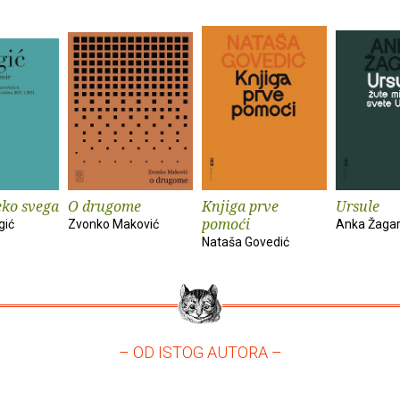
eko svega
O drugome
Knjiga prve
Ursule
pomoći
gić
Zvonko Maković
Anka Žaga
Nataša Govedić
– OD ISTOG AUTORA –