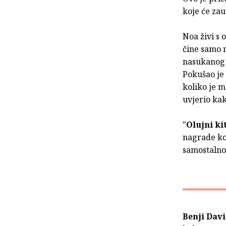
koje će zau
Noa živi s 
čine samo 
nasukanog m
Pokušao je 
koliko je m
uvjerio ka
"
Olujni ki
nagrade ko
samostalno
Benji Davi