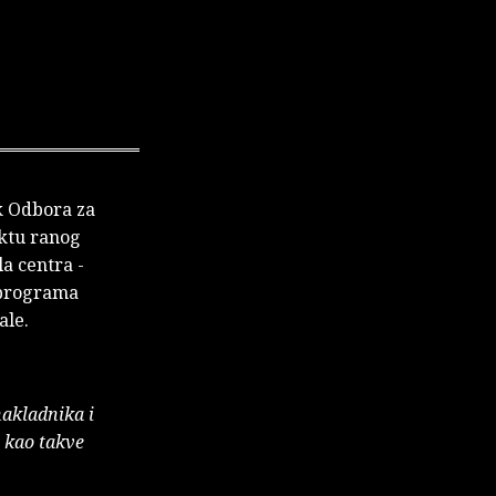
k Odbora za
ktu ranog
la centra -
 programa
ale.
nakladnika i
e kao takve