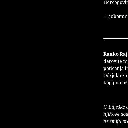
Hercegovin
- Ljubomir
Ranko Raj
darovite m
poticanja i
Odsjeka za
koji pomaže
© Bilješke 
njihove dod
ne smiju pr