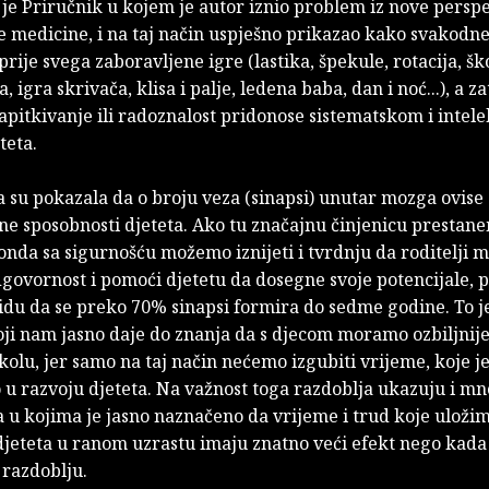
e Priručnik u kojem je autor iznio problem iz nove perspe
e medicine, i na taj način uspješno prikazao kako svakodn
prije svega zaboravljene igre (lastika, špekule, rotacija, škol
 igra skrivača, klisa i palje, ledena baba, dan i noć...), a z
apitkivanje ili radoznalost pridonose sistematskom i inte
teta.
a su pokazala da o broju veza (sinapsi) unutar mozga ovise
ne sposobnosti djeteta. Ako tu značajnu činjenicu prestan
 onda sa sigurnošću možemo iznijeti i tvrdnju da roditelji 
dgovornost i pomoći djetetu da dosegne svoje potencijale, 
vidu da se preko 70% sinapsi formira do sedme godine. To j
ji nam jasno daje do znanja da s djecom moramo ozbiljnije
kolu, jer samo na taj način nećemo izgubiti vrijeme, koje je
 u razvoju djeteta. Na važnost toga razdoblja ukazuju i m
a u kojima je jasno naznačeno da vrijeme i trud koje uloži
djeteta u ranom uzrastu imaju znatno veći efekt nego kada
 razdoblju.