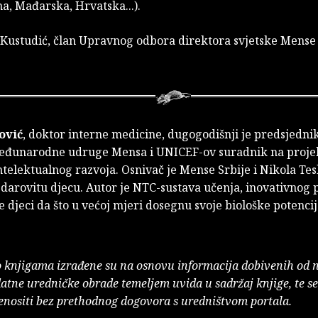
a, Mađarska, Hrvatska...).
 Kustudić, član Upravnog odbora direktora svjetske Mense
ović
, doktor interne medicine, dugogodišnji je predsjedni
eđunarodne udruge Mensa i UNICEF-ov suradnik na proje
ntelektualnog razvoja. Osnivač je Mense Srbije i Nikola Tes
 darovitu djecu. Autor je NTC-sustava učenja, inovativnog
 djeci da što u većoj mjeri dosegnu svoje biološke potencij
o knjigama izrađene su na osnovu informacija dobivenih od 
atne uredničke obrade temeljem uvida u sadržaj knjige, te s
enositi bez prethodnog dogovora s uredništvom portala.