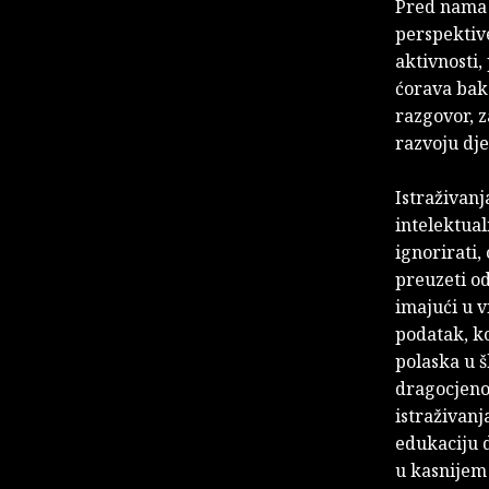
Pred nama j
perspektiv
aktivnosti, 
ćorava baka,
razgovor, z
razvoju dje
Istraživanj
intelektual
ignorirati,
preuzeti o
imajući u 
podatak, ko
polaska u š
dragocjeno
istraživanj
edukaciju 
u kasnijem