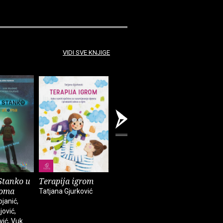
VIDI SVE KNJIGE
Stanko u
Terapija igrom
Četiri vrijednosti
Agresivn
toma
Tatjana Gjurković
Jesper Juul
Jesper Juu
janić,
jović,
vić, Vuk