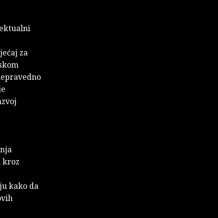
lektualni
jećaj za
lskom
 nepravedno
je
azvoj
anja
a kroz
aju kako da
ovih