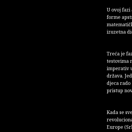
U ovoj fazi
forme apstr
matematičke
izuzetna di
Treća je f
testovima n
imperativ 
država. Jed
djeca rado 
pristup no
Kada se sv
revoluciona
Europe (Srb