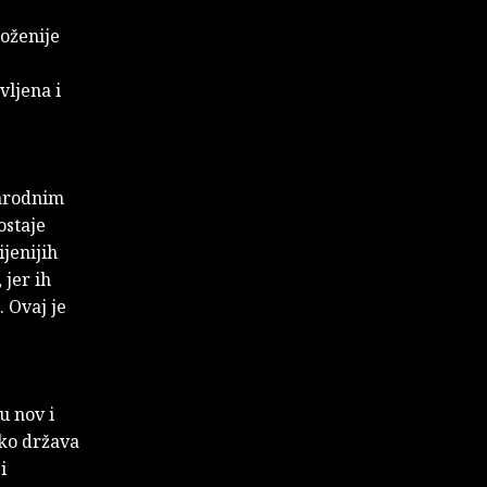
loženije
vljena i
narodnim
ostaje
jenijih
 jer ih
. Ovaj je
u nov i
iko država
i