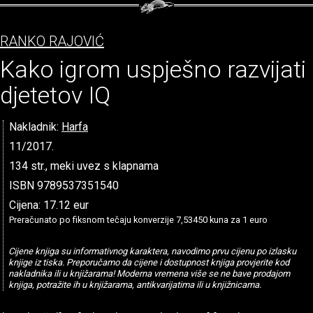
RANKO RAJOVIĆ
Kako igrom uspješno razvijati
djetetov IQ
Nakladnik:
Harfa
11/2017.
134 str., meki uvez s klapnama
ISBN 9789537351540
Cijena: 17.12 eur
Preračunato po fiksnom tečaju konverzije 7,53450 kuna za 1 euro
Cijene knjiga su informativnog karaktera, navodimo prvu cijenu po izlasku
knjige iz tiska. Preporučamo da cijene i dostupnost knjiga provjerite kod
nakladnika ili u knjižarama! Moderna vremena više se ne bave prodajom
knjiga, potražite ih u knjižarama, antikvarijatima ili u knjižnicama.