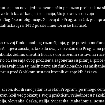
 autor je na nov i jednostavan način prikazao prelazak na s
aktnih klasifikacija i serijacija, što je osnova razvoja
/logičke inteligencije. Za ovaj dio Programa čak je napra
daktička igra (NTC puzzle i memorijske kartice).
aza razvoj funkcionalnog razmišljanja, gdje po svim među
aša djeca zaostaju, tako da ovaj vrlo važni dio Programa p
ukoliko želimo uhvatiti korak s obrazovnim sustavima razvi
no od rješenja ovog problema zagonetna su pitanja (priče),
rješavaju i na taj način razvijaju funkcionalno razmišljanje
vost u predškolskom sustavu brojnih europskih država.
e zbroji, dobili smo jedan izuzetan Program, po mnogo čem
ran, koji već pokazuje svoju praktičnu vrijednost u nekol
ija, Slovenija, Češka, Italija, Švicarska, Makedonija, Bosna 