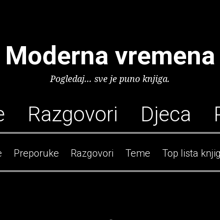
Moderna vremena
Pogledaj... sve je puno knjiga.
e
Razgovori
Djeca
e
Preporuke
Razgovori
Teme
Top lista knji