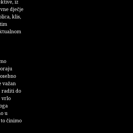
ktive, iz
evne dječje
ica, klis,
atim
lektualnom
emo
moraju
posebno
e važan
 raditi do
 vrlo
noga
mo u
 to činimo