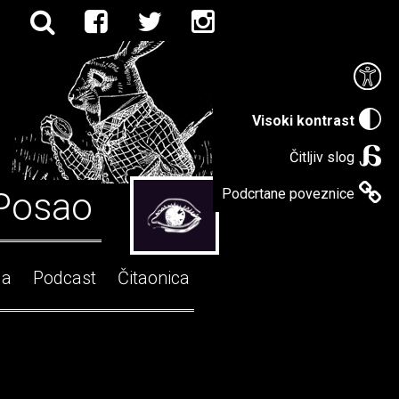
Visoki kontrast
Čitljiv slog
Posao
Podcrtane poveznice
ga
Podcast
Čitaonica