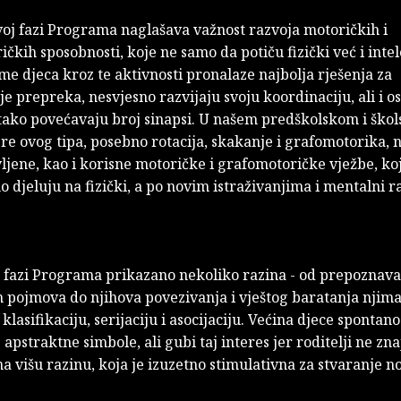
voj fazi Programa naglašava važnost razvoja motoričkih i
čkih sposobnosti, koje ne samo da potiču fizički već i inte
me djeca kroz te aktivnosti pronalaze najbolja rješenja za
e prepreka, nesvjesno razvijaju svoju koordinaciju, ali i os
e tako povećavaju broj sinapsi. U našem predškolskom i ško
gre ovog tipa, posebno rotacija, skakanje i grafomotorika,
ljene, kao i korisne motoričke i grafomotoričke vježbe, ko
o djeluju na fizički, a po novim istraživanjima i mentalni r
e fazi Programa prikazano nekoliko razina - od prepoznav
h pojmova do njihova povezivanja i vještog baratanja njim
klasifikaciju, serijaciju i asocijaciju. Većina djece spontano
apstraktne simbole, ali gubi taj interes jer roditelji ne zn
a višu razinu, koja je izuzetno stimulativna za stvaranje n