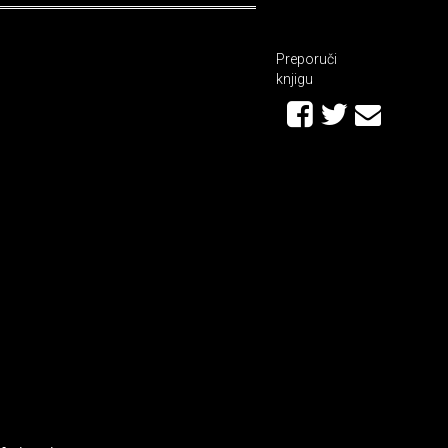
Preporuči
knjigu