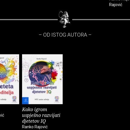
Rajović
– OD ISTOG AUTORA –
Kako igrom
uspješno razvijati
vić
djetetov IQ
Ranko Rajović