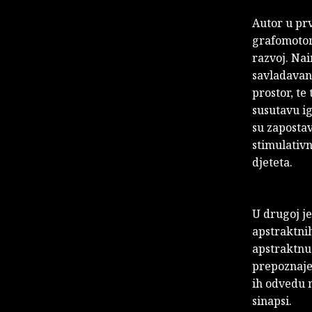
Autor u pr
grafomotori
razvoj. Nai
savladavanj
prostor, t
susutavu i
su zapostav
stimulativn
djeteta.
U drugoj j
apstraktni
apstraktnu 
prepoznaje 
ih odvedu n
sinapsi.