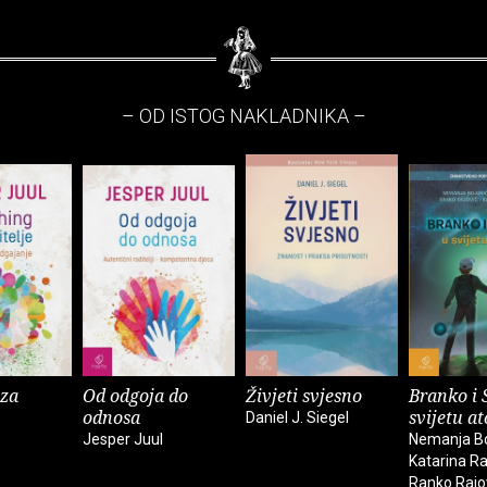
– OD ISTOG NAKLADNIKA –
 za
Od odgoja do
Živjeti svjesno
Branko i 
odnosa
svijetu a
Daniel J. Siegel
Jesper Juul
Nemanja Bo
Katarina Ra
Ranko Rajo