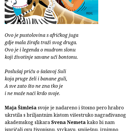
Ovo je pustolovina s afričkog juga
gdje mala žirafa traži svog druga.
Ovo je i legenda o mudrom slonu
koji životinje savane uči bontonu.
Poslušaj priču o šašavoj Suli
koja pruge želi i banane guli,
A sve zato što ne zna tko je
i ne može naći krdo svoje.
Maja Šimleša
svoje je nadareno i štosno pero hrabro
ukrstila s briljantnim kistom višestruko nagrađivanog
akademskog slikara
Svena Nemeta
kako bi nam
ispričali ovu živopisnu, vrckavu, smiješnu, iznimno