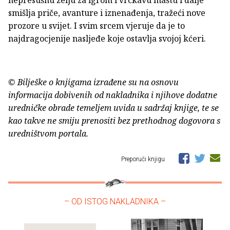
nepresušnu želju za igrom i vrckavu maštu i dalje
smišlja priče, avanture i iznenađenja, tražeći nove
prozore u svijet. I svim srcem vjeruje da je to
najdragocjenije nasljeđe koje ostavlja svojoj kćeri.
© Bilješke o knjigama izrađene su na osnovu
informacija dobivenih od nakladnika i njihove dodatne
uredničke obrade temeljem uvida u sadržaj knjige, te se
kao takve ne smiju prenositi bez prethodnog dogovora s
uredništvom portala.
Preporuči knjigu
– OD ISTOG NAKLADNIKA –