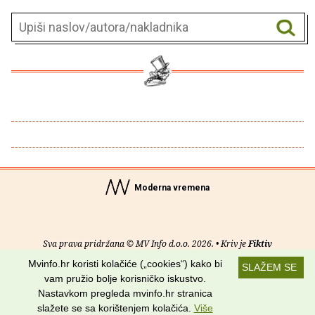
Moderna vremena
Sva prava pridržana © MV Info d.o.o. 2026. • Kriv je
Fiktiv
Mvinfo.hr koristi kolačiće („cookies“) kako bi
SLAŽEM SE
O nama
•
Pomoć
•
Uvjeti korištenja
•
RSS kanali
vam pružio bolje korisničko iskustvo.
Nastavkom pregleda mvinfo.hr stranica
Potraži nas na:
slažete se sa korištenjem kolačića.
Više