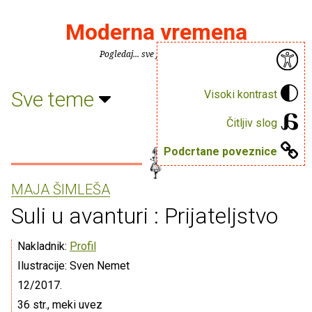
Moderna vremena
Pogledaj... sve je puno knjiga.
Sve teme
Visoki kontrast
Čitljiv slog
Podcrtane poveznice
MAJA ŠIMLEŠA
Suli u avanturi : Prijateljstvo
Nakladnik:
Profil
Ilustracije: Sven Nemet
12/2017.
36 str., meki uvez