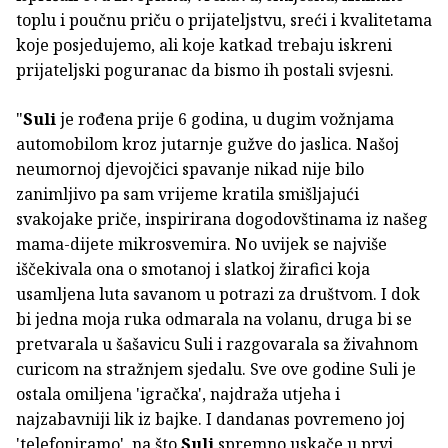
toplu i poučnu priču o prijateljstvu, sreći i kvalitetama
koje posjedujemo, ali koje katkad trebaju iskreni
prijateljski poguranac da bismo ih postali svjesni.
"
Suli
je rođena prije 6 godina, u dugim vožnjama
automobilom kroz jutarnje gužve do jaslica. Našoj
neumornoj djevojčici spavanje nikad nije bilo
zanimljivo pa sam vrijeme kratila smišljajući
svakojake priče, inspirirana dogodovštinama iz našeg
mama-dijete mikrosvemira. No uvijek se najviše
iščekivala ona o smotanoj i slatkoj žirafici koja
usamljena luta savanom u potrazi za društvom. I dok
bi jedna moja ruka odmarala na volanu, druga bi se
pretvarala u šašavicu Suli i razgovarala sa živahnom
curicom na stražnjem sjedalu. Sve ove godine Suli je
ostala omiljena 'igračka', najdraža utjeha i
najzabavniji lik iz bajke. I dandanas povremeno joj
'telefoniramo', na što
Suli
spremno uskače u prvi