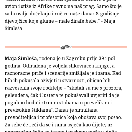
avion i stiže iz Afrike ravno na naš prag. Samo što je
sada ovdje dočekuju i ručice naše danas 8-godišnje
djevojčice koje glume – male žirafe bebe." - Maja
Šimleša
Maja Šimleša
, rođena je u Zagrebu prije 39 i pol
godina. Odmalena je voljela slikovnice i knjige, a
raznorazne priče i scenarije smišljala je i sama. Kad
bih ih pokušala oživjeti u stvarnosti, obično bih
razveselila svoje roditelje – "skidali su me s prozora,
gelendera, čak i lustera te pokušavali uvjeriti da je
pogubno hodati strmim stubama u prevelikim i
previsokim štiklama". Danas je simultana
prevoditeljica i profesorica koja obožava svoj posao.
Za sebe će reći da se i sama osjeća kao dijete; uz