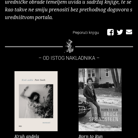
uredničke obrade temeljem uvida u sadržaj knjige, te se
kao takve ne smiju prenositi bez prethodnog dogovora s
uredništvom portala.
Preporuči knjigu
– OD ISTOG NAKLADNIKA –
Kruh anđela
Born to Run