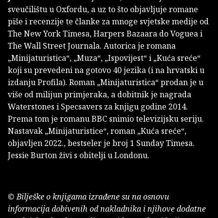
sveučilištu u Oxfordu, a uz to što objavljuje romane
piše i recenzije te članke za mnoge svjetske medije od
The New York Timesa, Harpers Bazaara do Voguea i
The Wall Street Journala. Autorica je romana
„Minijaturistica“, „Muza“, „Ispovijest“ i „Kuća sreće“
koji su prevedeni na gotovo 40 jezika (i na hrvatski u
izdanju Profila). Roman „Minijaturistica“ prodan je u
više od milijun primjeraka, a dobitnik je nagrada
Waterstones i Specsavers za knjigu godine 2014.
Prema tom je romanu BBC snimio televizijsku seriju.
Nastavak „Minijaturistice“, roman „Kuća sreće“,
objavljen 2022., bestseler je broj 1 Sunday Timesa.
Jessie Burton živi s obitelji u Londonu.
© Bilješke o knjigama izrađene su na osnovu
informacija dobivenih od nakladnika i njihove dodatne