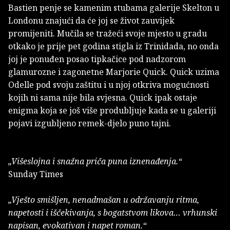
Bastien penje se kamenim stubama galerije Skelton u
Londonu znajući da će joj se život zauvijek
promijeniti. Mučila se tražeći svoje mjesto u gradu
otkako je prije pet godina stigla iz Trinidada, no onda
joj je ponuđen posao tipkačice pod nadzorom
glamurozne i zagonetne Marjorie Quick. Quick uzima
Odelle pod svoju zaštitu i u njoj otkriva mogućnosti
kojih ni sama nije bila svjesna. Quick ipak ostaje
enigma koja se još više produbljuje kada se u galeriji
pojavi izgubljeno remek-djelo puno tajni.
„Višeslojna i snažna priča puna iznenađenja.“
Sunday Times
„Vješto smišljen, nenadmašan u održavanju ritma,
napetosti i iščekivanja, s bogatstvom likova… vrhunski
napisan, evokativan i napet roman.“