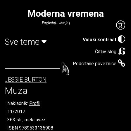
Moderna vremena
Pogledaj... sve je puno knjiga.
Sve teme
Visoki kontrast
Čitljiv slog
Podcrtane poveznice
JESSIE BURTON
Muza
Nakladnik:
Profil
11/2017.
363 str., meki uvez
ISBN 9789533135908