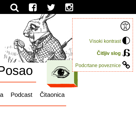
Visoki kontrast
Čitljiv slog
Podcrtane poveznice
Posao
ga
Podcast
Čitaonica