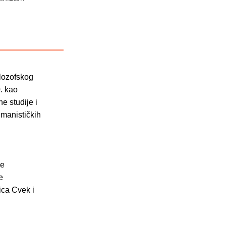
ilozofskog
. kao
e studije i
umanističkih
ne
e
ica Cvek i