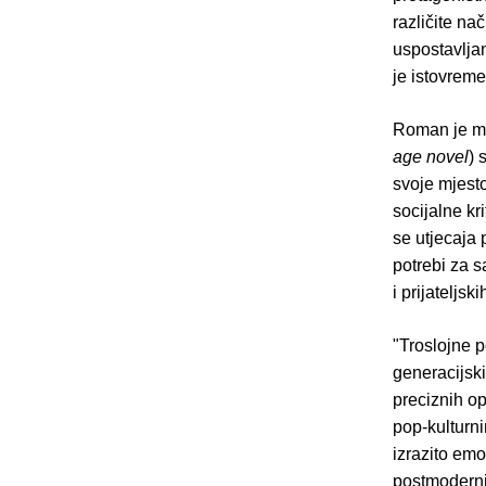
različite na
uspostavljan
je istovreme
Roman je mog
age novel
) 
svoje mjesto
socijalne kr
se utjecaja
potrebi za s
i prijateljs
"Troslojne p
generacijski
preciznih op
pop-kulturni
izrazito emo
postmoderni