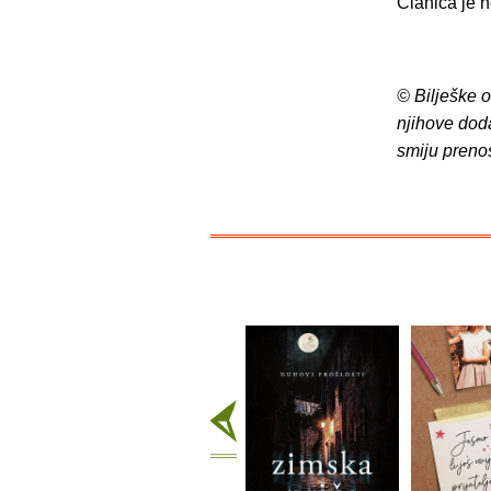
Članica je n
© Bilješke 
njihove dod
smiju preno