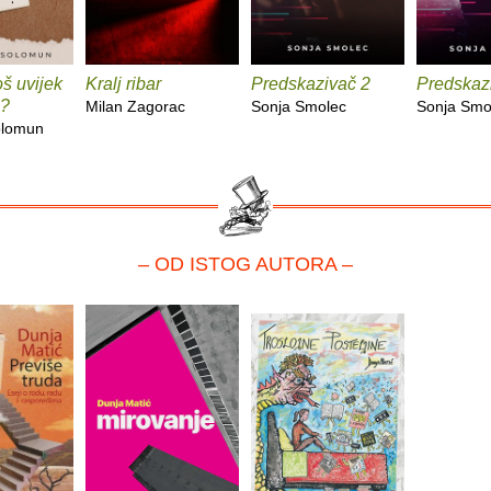
oš uvijek
Kralj ribar
Predskazivač 2
Predskaz
e?
Milan Zagorac
Sonja Smolec
Sonja Smo
olomun
– OD ISTOG AUTORA –