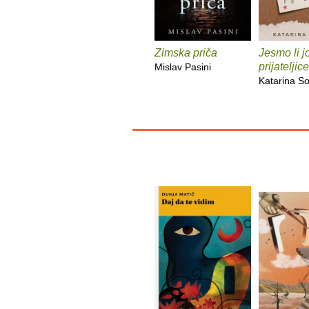
Zimska priča
Jesmo li j
prijateljic
Mislav Pasini
Katarina S