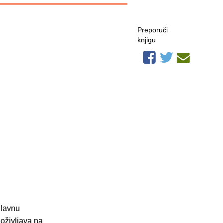
Preporuči
knjigu
glavnu
oživljava na