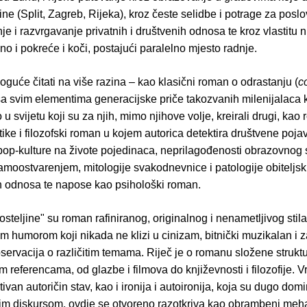
čine (Split, Zagreb, Rijeka), kroz česte selidbe i potrage za posl
je i razvrgavanje privatnih i društvenih odnosa te kroz vlastitu n
no i pokreće i koči, postajući paralelno mjesto radnje.
uće čitati na više razina – kao klasični roman o odrastanju (
c
sa svim elementima generacijske priče takozvanih milenijalaca k
 u svijetu koji su za njih, mimo njihove volje, kreirali drugi, kao
itike i filozofski roman u kojem autorica detektira društvene pojav
 pop-kulture na živote pojedinaca, neprilagođenosti obrazovnog
amoostvarenjem, mitologije svakodnevnice i patologije obiteljsk
kih odnosa te napose kao psihološki roman.
osteljine" su roman rafiniranog, originalnog i nenametljivog stila,
m humorom koji nikada ne klizi u cinizam, bitnički muzikalan i
servacija o različitim temama. Riječ je o romanu složene struktur
m referencama, od glazbe i filmova do književnosti i filozofije. V
tivan autoričin stav, kao i ironija i autoironija, koja su dugo domi
m diskursom, ovdje se otvoreno razotkriva kao obrambeni me