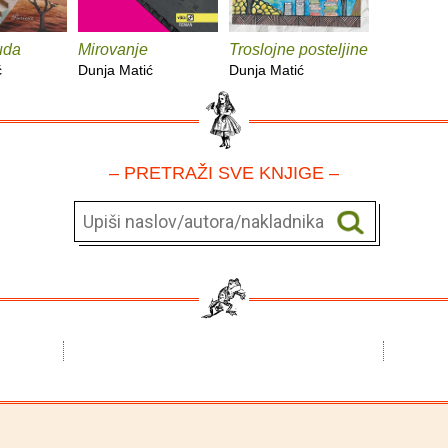
uda
Mirovanje
Troslojne posteljine
ć
Dunja Matić
Dunja Matić
– PRETRAŽI SVE KNJIGE –