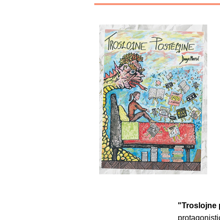
"Troslojne 
protagonist