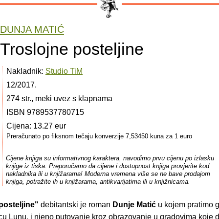
DUNJA MATIĆ
Troslojne posteljine
Nakladnik:
Studio TiM
12/2017.
274 str., meki uvez s klapnama
ISBN 9789537780715
Cijena: 13.27 eur
Preračunato po fiksnom tečaju konverzije 7,53450 kuna za 1 euro
Cijene knjiga su informativnog karaktera, navodimo prvu cijenu po izlasku
knjige iz tiska. Preporučamo da cijene i dostupnost knjiga provjerite kod
nakladnika ili u knjižarama! Moderna vremena više se ne bave prodajom
knjiga, potražite ih u knjižarama, antikvarijatima ili u knjižnicama.
posteljine"
debitantski je roman
Dunje Matić
u kojem pratimo 
icu Lunu, i njeno putovanje kroz obrazovanje u gradovima koje d