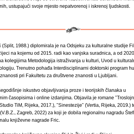
ih, ustupajući svoje mjesto nepatvorenoj i iskrenoj ljudskosti.
ć
(Split, 1988.) diplomirala je na Odsjeku za kulturalne studije F
Rijeci na kojemu od 2015. radi kao vanjska suradnica, a od 2020
na kolegijima Metodologija istraživanja u kulturi, Uvod u kulturaln
logiju. Trenutno pohađa Interdisciplinarni doktorski program h
 znanosti pri Fakultetu za društvene znanosti u Ljubljani.
išegodišnje iskustvo objavljivanja proze i teorijskih članaka u
anim časopisima i online izdanjima. Objavila je romane "Trosloj
(Studio TiM, Rijeka, 2017.), "Sinestezije" (Vertia, Rijeka, 2019.) t
(V.B.Z., Zagreb, 2022) za koji je dobila regionalnu nagradu Štef
inalu književne nagrade Fric.