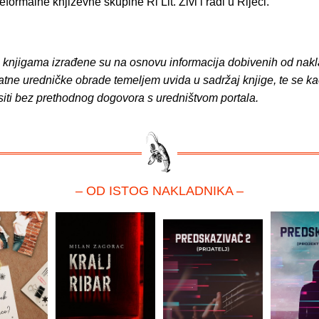
eformalne književne skupine Ri Lit. Živi i radi u Rijeci.
o knjigama izrađene su na osnovu informacija dobivenih od nakl
atne uredničke obrade temeljem uvida u sadržaj knjige, te se ka
siti bez prethodnog dogovora s uredništvom portala.
– OD ISTOG NAKLADNIKA –