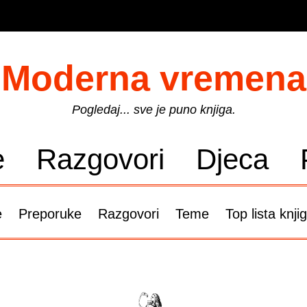
Moderna vremena
Pogledaj... sve je puno knjiga.
e
Razgovori
Djeca
e
Preporuke
Razgovori
Teme
Top lista knji