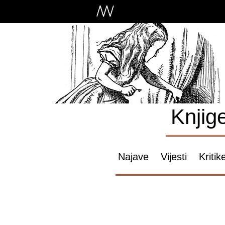
Knjig
Najave
Vijesti
Kritik