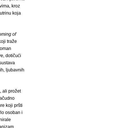
ovima, kroz
utrinu koja
oming of
oji traže
 roman
e, dotičući
 sustava
ih, ljubavnih
 ali prožet
 začudno
e koji pršti
rlo osoban i
nirale
hanizam