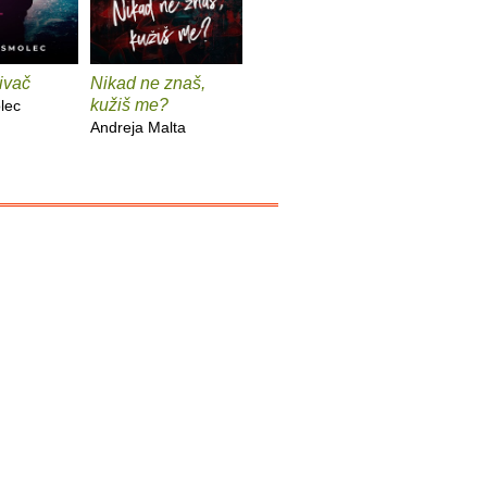
ivač
Nikad ne znaš,
Od Zemlje do
Anatomi
kužiš me?
Mjeseca
rastanak
lec
Andreja Malta
Katarina Solomun
Daniel Ra