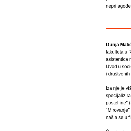
neprilagođen
Dunja Mati
fakulteta u 
asistentica 
Uvod u socio
i društvenih
Iza nje je v
specijalizir
posteljine" 
"Mirovanje" 
našla se u f